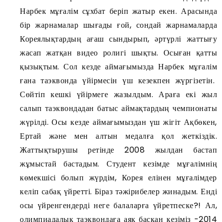
Нарбек мұғалім сұхбат беріп жатыр екен. Арасында
бір жарнамалар шығады ғой, сондай жарнамаларда
Кореялықтардың ағаш сындырып, әртүрлі жаттығу
жасап жатқан видео ролигі шықты. Осыған қатты
қызықтым. Сол кезде аймағымызда Нарбек мұғалім
ғана таэквонда үйірмесін үш кезекпен жүргізетін.
Сөйтіп кешкі үйірмеге жазылдым. Араға екі жыл
салып таэквондадан батыс аймақтардың чемпионаты
жүрілді. Осы кезде аймағымыздан үш жігіт Ақбөкен,
Ертай және мен алтын медалға қол жеткіздік.
Жаттықтырушы ретінде 2008 жылдан бастап
жұмыстай бастадым. Студент кезімде мұғалімнің
көмекшісі болып жүрдім, Корея елінен мұғалімдер
келіп сабақ үйретті. Біраз тәжірибелер жинадым. Енді
осы үйренгендерді неге балаларға үйретпеске?! Ал,
олимпиадалық таэквондаға аяқ басқан кезіміз -2014