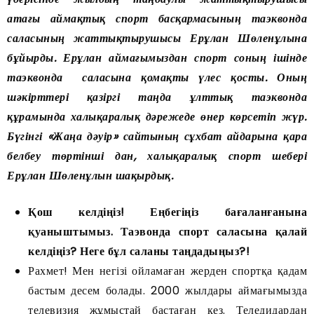
атағы аймақтық спорт басқармасының таэквонда
саласының жаттықтырушысы Ерұлан Шөленұлына
бұйырды. Ерұлан аймағымыздан спорт соның ішінде
таэквонда саласына қомақты үлес қосты. Оның
шәкірттері қазіргі таңда ұлттық таэквонда
құрамында халықаралық дәрежеде өнер көрсетіп жүр.
Бүгінгі «Жаңа дәуір» сайтының сұхбат айдарына қара
белбеу төртінші дан, халықаралық спорт шебері
Ерұлан Шөленұлын шақырдық.
Қош келдіңіз! Еңбегіңіз бағаланғанына
қуаныштымыз. Таэвонда спорт саласына қалай
келдіңіз? Неге бұл саланы таңдадыңыз?!
Рахмет! Мен негізі ойламаған жерден спортқа қадам
бастым десем болады. 2000 жылдары аймағымызда
телевизия жұмыстай бастаған кез. Теледидардан