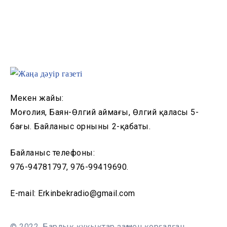
Мекен жайы:
Моңғолия, Баян-Өлгий аймағы, Өлгий қаласы 5-
бағы. Байланыс орнының 2-қабаты.
Байланыс телефоны:
976-94781797, 976-99419690.
E-mail: Erkinbekradio@gmail.com
© 2022, Барлық құқықтар заңмен қорғалған.