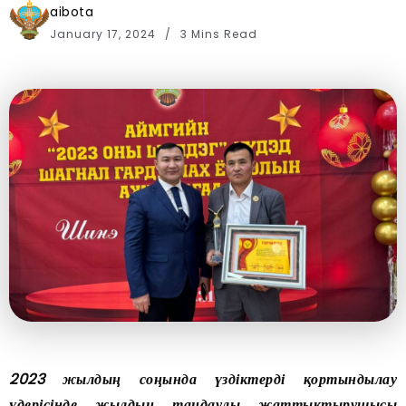
aibota
January 17, 2024
3 Mins Read
2023 жылдың соңында үздіктерді қортындылау
үдерісінде жылдың таңдаулы жаттықтырушысы