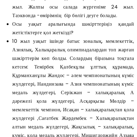
жыл. Жалпы осы салада жүргеніме 24 жыл.
Таэквонда -өмірімнің бір бөлігі деуге болады.
Осы уақыт аралығында шәкірттеріңіз қандай
жетістіктерге қол жеткізді?
10 жыл уақыт ішінде батыс зоналық, мемлекеттік,
Азиялық, Халықаралық олимпиадалардан топ жарған
шәкірттерім көп болды. Солардың біразына тоқтала
кетсем: Темірбек Қалбекұлы ұлттық құрамада,
Құрманханұлы Жандос – әлем чемпионатының күміс
жүлдегері, Нандинзаяа – Азия чемпионатының күміс
медаль жүлдегері, Серікжан – халықаралық А
дәрежелі қола жүлдегері, Асқарқызы Мөлдір –
мемлекеттік чемпион, Исақан – халықаралықтан қола
жүлдегері ,Сағатбек Жәрдембек – Халықаралықтан
алтын медаль жүлдегері, Жақсылық – халықаралық,
күміс, қола медаль жүлдегері, Мишигдоржийн Аззаяа