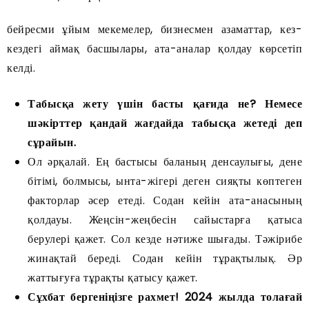
бейресми ұйым мекемелер, бизнесмен азаматтар, кез-
кездегі аймақ басшылары, ата-аналар қолдау көрсетіп
келді.
Табысқа жету үшін басты қағида не? Немесе
шәкірттер қандай жағдайда табысқа жетеді деп
сұрайын.
Ол әрқалай. Ең бастысы баланың денсаулығы, дене
бітімі, болмысы, ынта-жігері деген сияқты көптеген
факторлар әсер етеді. Содан кейін ата-анасының
қолдауы. Жеңсін-жеңбесін сайыстарға қатыса
берулері қажет. Сол кезде нәтиже шығады. Тәжірибе
жинақтай береді. Содан кейін тұрақтылық. Әр
жаттығуға тұрақты қатысу қажет.
Сұхбат бергеніңізге рахмет! 2024 жылда толағай