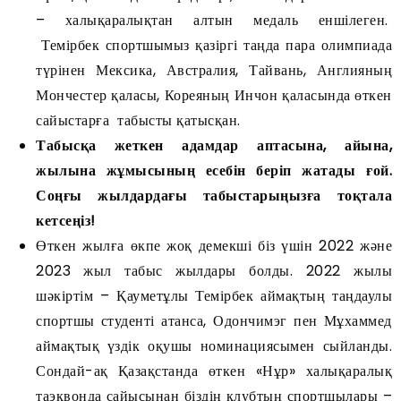
– халықаралықтан алтын медаль еншілеген.
Темірбек спортшымыз қазіргі таңда пара олимпиада
түрінен Мексика, Австралия, Тайвань, Англияның
Мончестер қаласы, Кореяның Инчон қаласында өткен
сайыстарға табысты қатысқан.
Табысқа жеткен адамдар аптасына, айына,
жылына жұмысының есебін беріп жатады ғой.
Соңғы жылдардағы табыстарыңызға тоқтала
кетсеңіз!
Өткен жылға өкпе жоқ демекші біз үшін 2022 және
2023 жыл табыс жылдары болды. 2022 жылы
шәкіртім – Қауметұлы Темірбек аймақтың таңдаулы
спортшы студенті атанса, Одончимэг пен Мұхаммед
аймақтық үздік оқушы номинациясымен сыйланды.
Сондай-ақ Қазақстанда өткен «Нұр» халықаралық
таэквонда сайысынан біздің клубтың спортшылары –