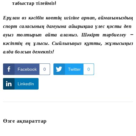
табыстар тілейміз!
Ерұлан өз кәсібін көптің игіліне арнап, аймағымыздың
спорт саласының дамуына айырықша үлес қосты деп
ауыз толтырып айта аламыз. Шәкірт тәрбиелеу –
кәсіптің ең ұлысы. Сыйлығыңыз құтты, жұмысыңыз
алда болсын демекпіз!
Facebook
0
Twitter
0
LinkedIn
Өзге ақпараттар