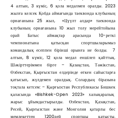
4 алтын, 3 күміс, 6 қола медалмен оралды. 2023
жылға келсек Қобда аймағында таеквонда клубының
орнағанына 25 жыл, «Цүүлт алдар» таеквонда
клубының орнағанына 10 жыл толу мерейтойына
орай Батыс аймақтар арасында 10-реткі
чемпионатына қатысқан спортшыларымыз
командалық есеппен бірінші орынға ие болды. 7
алтын, 8 күміс, 12 қола медал еншілеп қайттық.
Шәкірттеріммен бірге – Қазақстан, Тәжікстан,
Өзбекстан, Қырғызстан елдерінде өткен сайыстарға
қатысып, жүлдемен оралдық. Солардың біразына
тоқтала кетсем: – Қырғызстан Республикасы Бишкек
қаласында «Bishkek-Open 2023» халықаралық
жарыс ұйымдастырылды. Өзбекстан, Қазақстан,
Ресей, Қырғызстан және Монголия қатарлы бес
мемлекеттен 1200дей спортшы қатысты.