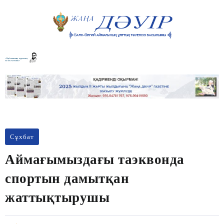
Сұхбат
Аймағымыздағы таэквонда
спортын дамытқан
жаттықтырушы