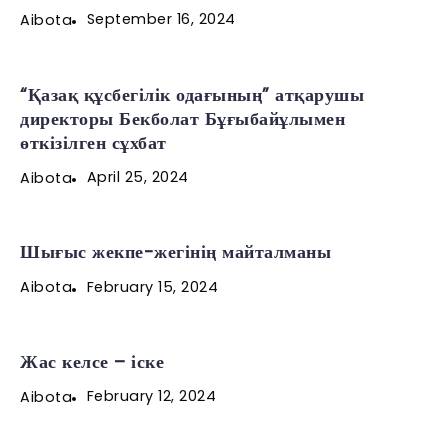
September 16, 2024
Aibota
“Қазақ құсбегілік одағының” атқарушы
директоры Бекболат Бұғыбайұлымен
өткізілген сұхбат
April 25, 2024
Aibota
Шығыс жекпе-жегінің майталманы
February 15, 2024
Aibota
Жас келсе – іске
February 12, 2024
Aibota