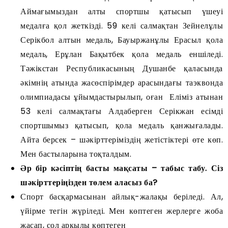
Аймағымыздан алты спортшы қатысып үшеуі
медалға қол жеткізді. 59 келі салмақтан Зейнелұлы
Серікбол алтын медаль, Бауыржанұлы Ерасыл қола
медаль, Ерұлан Бақытбек қола медаль еншіледі.
Тәжікстан Республикасының Душанбе қаласында
әкімнің атында жасөспірімдер арасындағы таэквонда
олимпиадасы ұйымдастырылып, оған Еліміз атынан
53 келі салмақтағы Алдаберген Серікжан есімді
спортшымыз қатысып, қола медаль қанжығалады.
Айта берсек – шәкірттеріміздің жетістіктері өте көп.
Мен бастыларына тоқталдым.
Әр бір кәсіптің басты мақсаты – табыс табу. Сіз
шәкірттеріңізден төлем аласыз ба?
Спорт басқармасынан айлық-жалақы беріледі. Ал,
үйірме тегін жүріледі. Мен көптеген жерлерге жоба
жасап, сол арқылы көптеген