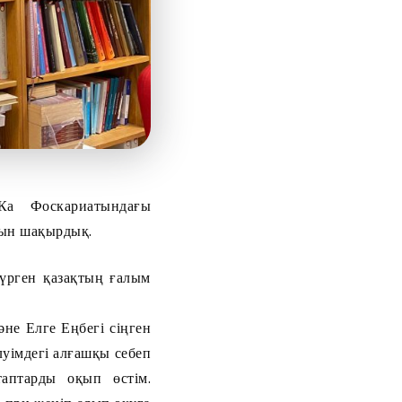
Ка Фоскариатындағы
зын шақырдық.
жүрген қазақтың ғалым
не Елге Еңбегі сіңген
уімдегі алғашқы себеп
аптарды оқып өстім.