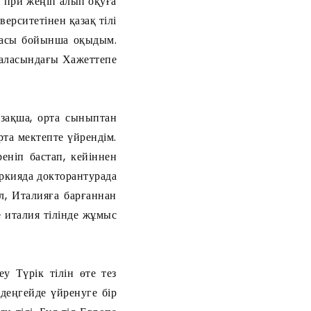
н при жеңіп алып оқуға
ерситетінен қазақ тілі
аласы бойынша оқыдым.
қаласындағы Хажеттепе
.
азақша, орта сыныптан
орта мектепте үйрендім.
еніп бастап, кейіннен
үркияда докторантурада
л, Италияға барғаннан
е италия тілінде жұмыс
у Түрік тілін өте тез
деңгейде үйренуге бір