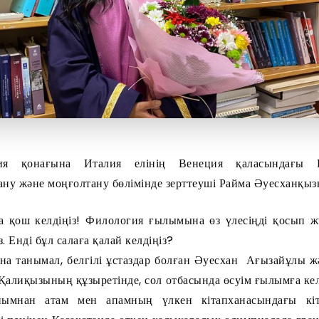
ия қонағына Италия елінің Венеция қаласындағы 
тану және моңғолтану бөлімінде зерттеуші Райма Әуесханқы
а қош келдіңіз! Филология ғылымына өз үлесіңді қосып 
. Енді бұл салаға қалай келдіңіз?
а танымал, белгілі ұстаздар болған Әуесхан Ағызайұлы жә
Қалиқызының құзыретінде, сол отбасында өсуім ғылымға кел
йымнан атам мен апамның үлкен кітапханасындағы кіт