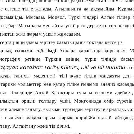
і. Осы тілдердің ішінде ең көп уақыт жұмсаған тілім Италия
 де өзгеше тілге жатады. Ағылшынға да ұқсамайды. Құрлы
 ұқсамайды. Мысалы, Моңғол, Түркі тілдері Алтай тілдер
ық бар. Мағынасы мен айтылуы бір сөздер де көптеп кездес
андықтан жыл жарым уақыт жұмсадым.
сертацияңыздағы зерттеу бағытыңызға тоқтала кетсеңіз.
рлық ғылыми еңбегімді Анкара қаласында қорғадым. 
нография ретінде Түркия елінде, түрік тілінде бас
şayan Kazaklar: Tarihi, Kültürü, Dili ve Dil Durumu
яғн
ақтар: тарихы, мәдениеті, тілі және тілдік жағдаяты де
тарихи мәліметтер мен қатар тіліне ғылыми анализ жасалды
ыс тілдерінде Алтай Қазақтары туралы ғылыми әдебиет, 
ылықтың орнын толтыру үшін, Моңғолияда өмір сүретін
тын әлемге таныту, ғылыми тұрғыдан зерттеуге арналды. С
нде ғылыми мақалаларым жарық көрді.Жалпылай айтқанд
ану, Алтайтану және тіл білімі.