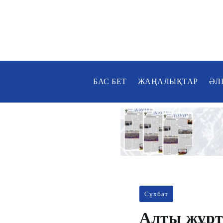
БАС БЕТ
ЖАҢАЛЫҚТАР
ӘЛ
Сұхбат
Алты жұрт