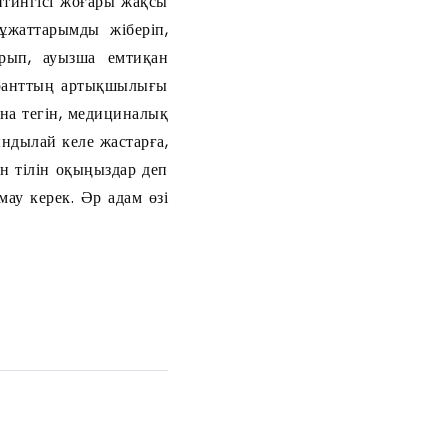
йтингісі жоғары жақсы
ұжаттарымды жіберіп,
арып, ауызша емтиқан
гранттың артықшылығы
ана тегін, медициналық
ындылай келе жастарға,
н тілін оқыңыздар деп
мау керек. Әр адам өзі