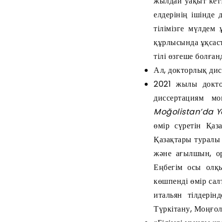
жылдай уақыт кетт
елдерінің ішінде
тілімізге мүлдем
құрлысында ұқсаст
тілі өзгеше болғ
Ал, докторлық дис
2021 жылы докто
диссертациям мо
Moğolistan’da Ya
өмір сүретін Қаз
Қазақтары туралы 
және ағылшын, ор
Еңбегім осы олқ
көшпенді өмір сал
итальян тілдері
Түркітану, Моңғолт