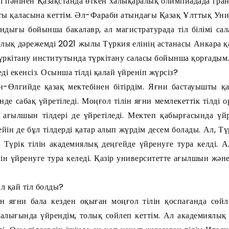
лі пәнінен Қазақстанда өткен халықаралық олимпиадада гра
ты қаласына кеттім. Әл-Фараби атындағы Қазақ Ұлттық Унив
андығы бойынша бакалавр, ал магистратурада тіл білімі с
лық дәрежемді 2021 жылы Түркия елінің астанасы Анкара 
үркітану институтында түркітану саласы бойынша қорғадым
леді екенсіз. Осынша тілді қалай үйреніп жүрсіз?
н-Өлгийде қазақ мектебінен бітірдім. Яғни бастауышты қ
нде сабақ үйретіледі. Моңғол тілін яғни мемлекеттік тілді 
ағылшын тілдері де үйретіледі. Мектеп қабырғасында үйр
ейін де бұл тілдерді қатар алып жүрдім десем болады. Ал, Т
 Түрік тілін академиялық деңгейде үйренуге тура келді. А
ілін үйренуге тура келеді. Қазір университетте ағылшын жән
іл қай тіл болды?
ін яғни бала кезден оқыған моңғол тілін қоспағанда сөйле
алығында үйрендім, толық сөйлеп кеттім. Ал академиялық 