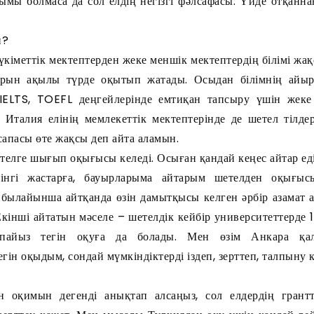
нымы болмаса да сол елдің негізгі фәлсафасы. Үйде отқанн
й?
үкіметтік мектептерден жеке меншік мектептердің білімі жа
ларын ақылы түрде оқытып жатады. Осыдан білімнің ай
IELTS, TOEFL деңгейлерінде емтиқан тапсыру үшін жеке
 Италия елінің мемлекеттік мектептерінде де шетел тілде
сапасы өте жақсы деп айта аламын.
етелге шығып оқығысы келеді. Осыған қандай кеңес айтар ед
інгі жастарға, бауырларыма айтарым шетелден оқығыс
е, былайынша айтқанда өзін дамытқысы келген әрбір азамат 
 Екінші айтатын мәселе – шетелдік кейбір университеттерде
пайыз тегін оқуға да болады. Мен өзім Анкара қал
гін оқыдым, сондай мүмкіндіктерді іздеп, зерттеп, талпыну к
н оқимын дегенді анықтап алсаңыз, сол елдердің грант