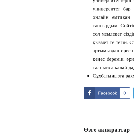
университеттерін
университет бар 
онлайн емтиқан 
тапсырдым. Сөйті
сол мемлекет сізд
қызмет те тегін. 
артымыздан ерген
кеңес беремін, әр
талпынса қалай да
Сұхбатыңызға рахм
Facebook
0
Өзге ақпараттар