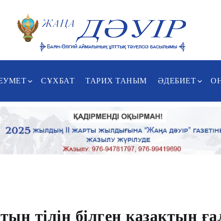
ЕУМЕТ
СҰХБАТ
ТАРИХ ТАНЫМ
ӘДЕБИЕТ
О
тың тілін білген қазақтың ғ