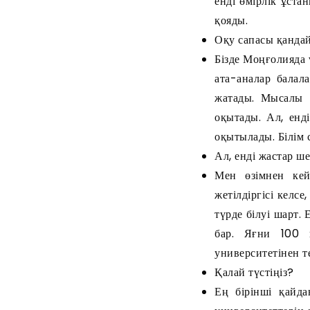
енді өмірлік ұста
қояды.
Оқу сапасы қанда
Бізде Моңғолияда 
ата-аналар бала
жатады. Мысалы 
оқытады. Ал, енді
оқытылады. Білім 
Ал, енді жастар ш
Мен өзімнен кей
жетілдіргісі келс
түрде білуі шарт.
бар. Яғни 100 
университетінен те
Қалай түстіңіз?
Ең бірінші қайда