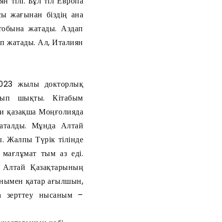
н тілі. Бұл тіл Европа
сы жағынан біздің ана
 тобына жатады. Аздап
іп жатады. Ал, Италиян
2023 жылы докторлық
ылып шықты. Кітабым
и қазақша Моңғолияда
п аталды. Мұнда Алтай
. Жалпы Түрік тілінде
мағлұмат тым аз еді.
 Алтай Қазақтарының
онымен қатар ағылшын,
а зерттеу нысаным –