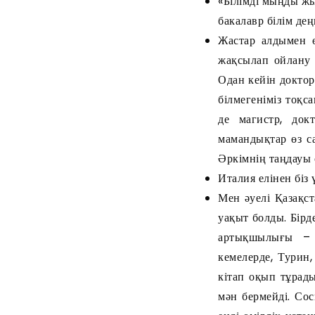
«Білімді мыңды жы
бакалавр білім де
Жастар алдымен ө
жақсылап ойлану 
Одан кейін доктор
білмегеніміз тоқс
де магистр, док
мамандықтар өз с
Әркімнің таңдауы 
Италия елінен біз
Мен әуелі Қазақс
уақыт болды. Бірд
артықшылығы – қ
кемелерде, Турин,
кітап оқып тұрады
мән бермейді. Со