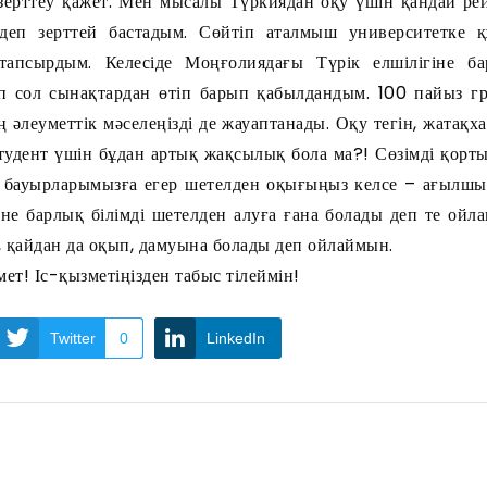
 зерттеу қажет. Мен мысалы Түркиядан оқу үшін қандай ре
деп зерттей бастадым. Сөйтіп аталмыш университетке қ
тапсырдым. Келесіде Моңғолиядағы Түрік елшілігіне б
п сол сынақтардан өтіп барып қабылдандым. 100 пайыз 
ің әлеуметтік мәселеңізді де жауаптанады. Оқу тегін, жатақх
Студент үшін бұдан артық жақсылық бола ма?! Сөзімді қорт
 бауырларымызға егер шетелден оқығыңыз келсе – ағылшы
ине барлық білімді шетелден алуға ғана болады деп те ойла
, қайдан да оқып, дамуына болады деп ойлаймын.
ет! Іс-қызметіңізден табыс тілеймін!
Twitter
0
LinkedIn