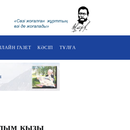
НЛАЙН ГАЗЕТ
КӘСІП
ТҰЛҒА
алым қызы