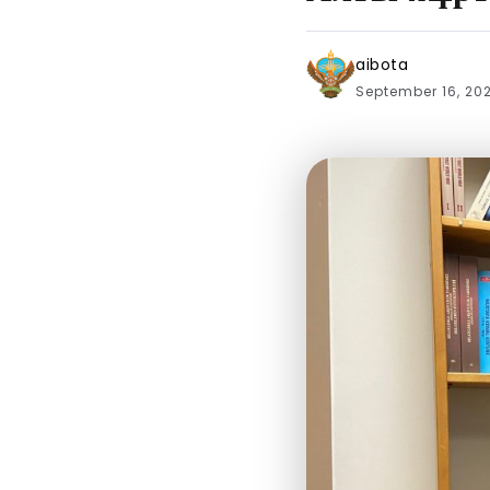
aibota
September 16, 20