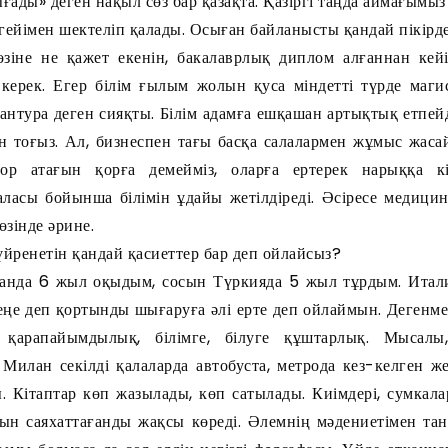
ғады» деген нақыл сөз бар қазақта. Қазіргі таңда аймағымы
ңгейімен шектеліп қалады. Осыған байланысты қандай пікірде
зіне не қажет екенін, бакалаврлық диплом алғаннан кейі
керек. Егер білім ғылым жолын қуса міндетті түрде магис
антура деген сияқты. Білім адамға ешқашан артықтық етпейді.
ан тоғыз. Ал, бизнеспен тағы басқа салалармен жұмыс жаса
тор атағын қорға демейміз, оларға ертерек нарыққа к
аласы бойынша білімін ұдайы жетілдіреді. Әсіресе медици
өзінде әрине.
 үйренетін қандай қасиеттер бар деп ойлайсыз?
танда 6 жыл оқыдым, сосын Түркияда 5 жыл тұрдым. Итал
еңе деп қортынды шығаруға әлі ерте деп ойлаймын. Дегенме
арапайымдылық, білімге, білуге құштарлық. Мысалы
 Милан секілді қалаларда автобуста, метрода кез-келген ж
. Кітаптар көп жазылады, көп сатылады. Киімдері, сумкала
сын саяхаттағанды жақсы көреді. Әлемнің мәдениетімен та