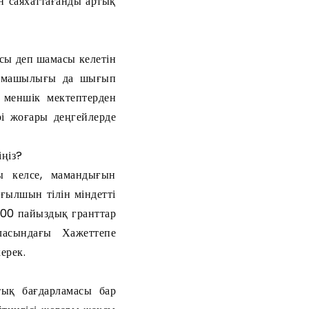
ан саяхаттағанды артық
қсы деп шамасы келетін
ырмашылығы да шығып
 меншік мектептерден
рі жоғары деңгейлерде
іңіз?
ы келсе, мамандығын
ағылшын тілін міндетті
 100 пайыздық гранттар
асындағы Хажеттепе
ерек.
тық бағдарламасы бар