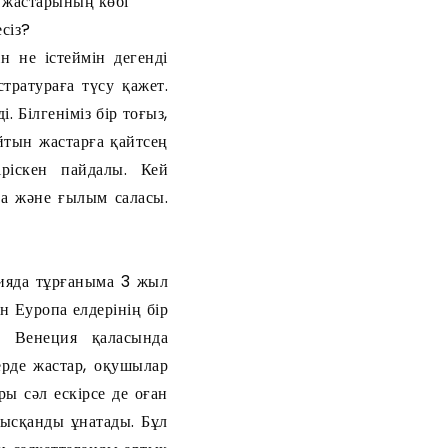
з жастарының көбі
сіз?
н не істеймін дегенді
тратураға түсу қажет.
 Білгеніміз бір тоғыз,
йтын жастарға қайтсең
іріскен пайдалы. Кей
на және ғылым саласы.
ияда тұрғаныма 3 жыл
н Еуропа елдерінің бір
, Венеция қаласында
ерде жастар, оқушылар
ры сәл ескірсе де оған
нысқанды ұнатады. Бұл