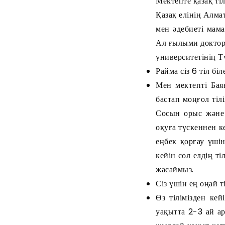
Мектепте қазақ ті
Қазақ елінің Алма
мен әдебиеті мам
Ал ғылыми доктор
университетінің Т
Райма сіз 6 тіл бі
Мен мектепті Бая
бастап моңғол тілі
Сосын орыс және 
оқуға түскеннен к
еңбек қорғау үшін
кейін сол елдің т
жасаймыз.
Сіз үшін ең оңай т
Өз тілімізден кей
уақытта 2-3 ай ар