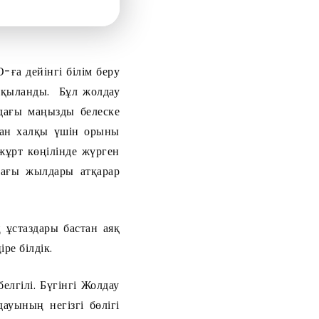
ға дейінгі білім беру
лқыланды. Бұл жолдау
ндағы маңызды белеске
тан халқы үшін орыны
жұрт көңілінде жүрген
дағы жылдары атқарар
 ұстаздары бастан аяқ
ре білдік.
елгілі. Бүгінгі Жолдау
ауының негізгі бөлігі