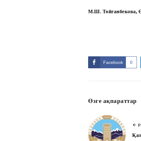
М.Ш. Тойғанбекова, 
Facebook
0
Өзге ақпараттар
P
Қаз