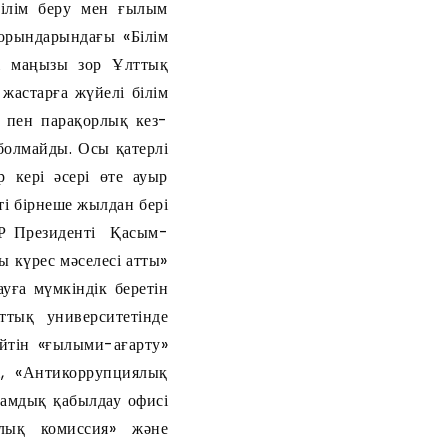
білім беру мен ғылым
 орындарындағы «Білім
гі маңызы зор Ұлттық
жастарға жүйелі білім
 пен парақорлық кез-
 болмайды. Осы қатерлі
р кері әсері өте ауыр
і бірнеше жылдан бері
 ҚР Президенті Қасым-
 күрес мәселесі атты»
уға мүмкіндік беретін
ттық университетінде
йтін «ғылыми-ағарту»
і, «Антикоррупциялық
амдық қабылдау офисі
алық комиссия» және