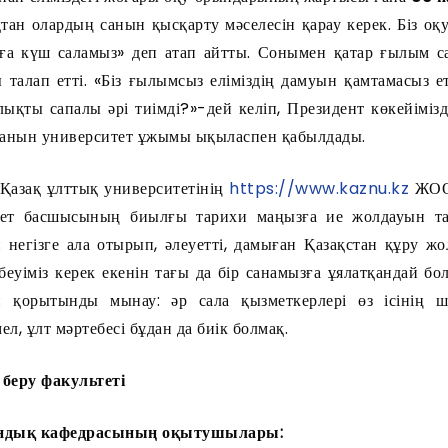
тан олардың санын қысқарту мәселесін қарау керек. Біз оқ
ға күш саламыз» деп атап айтты. Сонымен қатар ғылым с
 талап етті. «Біз ғылымсыз еліміздің дамуын қамтамасыз е
қты сапалы әрі тиімді?»-дей келіп, Президент көкейіміз
рғанын университет ұжымы ықыласпен қабылдады.
Қазақ ұлттық университетінің
https://www.kaznu.kz
ЖОО-
кет басшысының биылғы тарихи маңызға ие жолдауын та
негізге ала отырып, әлеуетті, дамыған Қазақстан құру ж
ебеуіміз керек екенін тағы да бір санамызға ұялатқандай бо
қорытынды мынау: әр сала қызметкерлері өз ісінің шеб
л, ұлт мәртебесі бұдан да биік болмақ.
 беру факультеті
ындық кафедрасының оқытушылары: