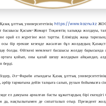
Қазақ ұлттық университетінің
https://www.kaznu.kz
ЖОО-
ет басшысы Қасым-Жомарт Тоқаевтің халыққа жолдауы, та
не орай ел жүрегіне жол тартты. Еліміздің жаңа тарихы
н осы бір ерекше кезеңде жасалған бұл жолдаудың Қазақс
лдау болды. Өйткені мемлекет басшысы жолдау барысында 
ді ортаға қойып, оны қалай шешу жолдарын айқындап, ал
п берді.
іздер, Әл-Фараби атындағы Қазақ ұлттық университетінің
 әрбір тармағына дейін талқыға салып, рухын бойымызға сіңі
імде ел дамуына арналған басты құжаттардың бірі екендігі б
н да, нақтылығымен де сипатталып отыр. Президент жолд