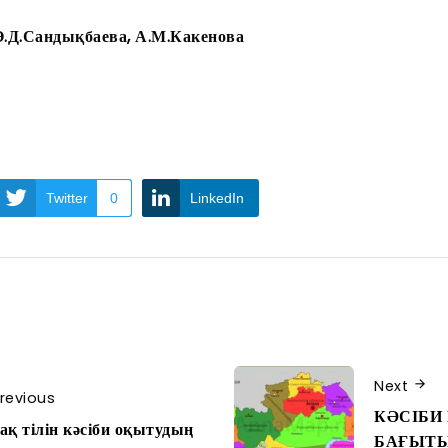
Ө.Д.Сандықбаева, А.М.Какенова
Twitter
0
LinkedIn
Next
revious
КӘСІБИ
ақ тілін кәсіби оқытудың
БАҒЫТЫ