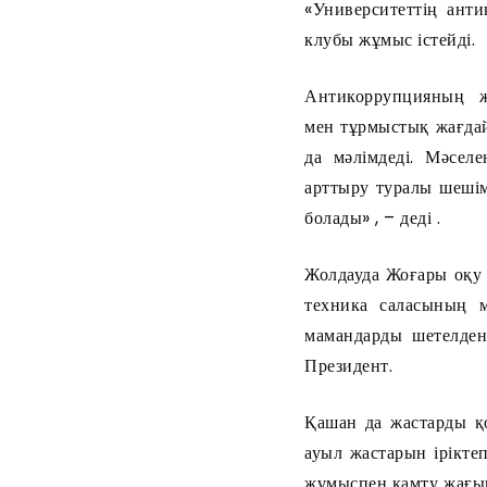
«Университеттің анти
клубы жұмыс істейді.
Антикоррупцияның жү
мен тұрмыстық жағдай
да мәлімдеді. Мәсел
арттыру туралы шешім
болады» , – деді .
Жолдауда Жоғары оқу 
техника саласының м
мамандарды шетелден
Президент.
Қашан да жастарды қ
ауыл жастарын ірікте
жұмыспен қамту жағын