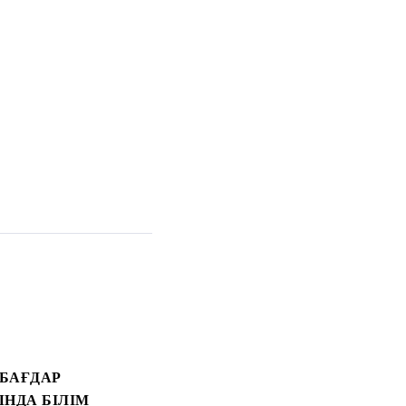
 БАҒДАР
НДА БІЛІМ