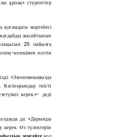
алы ұрпақ» студенттер
 қоғамдағы мәртебесі
р жағдайды жасайтынын
жалақысын 25 пайызға
езең-кезеңімен өсетін
ілді: «Экономикамызда
 Кәсіпорындар тиісті
туіміз керек.»- деді
олдауда да: «Дарынды
 керек. Өз түлектерін
айыздық деңгейге
қол