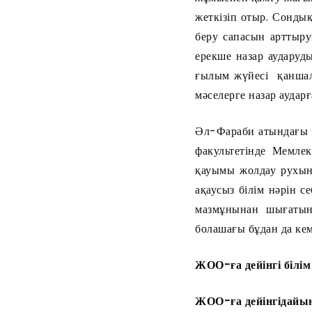
жеткізіп отыр. Сондық
беру сапасын арттыру
ерекше назар аударуды
ғылым жүйесі қаншалы
мәселерге назар ауда
Әл-Фараби атындағы 
факультетінде Мемле
қауымы жолдау рухын 
ақаусыз білім нәрін с
мазмұнынан шығатын 
болашағы бұдан да кеме
ЖОО-ға дейінгі білім
ЖОО-ға дейінгідай