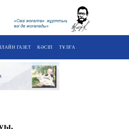
НЛАЙН ГАЗЕТ
КӘСІП
ТҰЛҒА
уы.