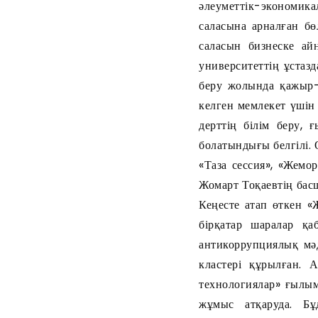
әлеуметтік-экономик
саласына арналған бө
саласын бизнеске ай
университеттің ұстаз
беру жолында қажыр-
келген мемлекет үшін 
дерттің білім беру, 
болатындығы белгілі.
«Таза сессия», «Жемо
Жомарт Тоқаевтің бас
Кеңесте атап өткен «
бірқатар шаралар қа
антикоррупциялық мә
кластері құрылған. 
технологиялар» ғылы
жұмыс атқаруда. Бұ