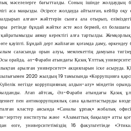
алық мәселелерге бағытталды. Соның ішінде жолдаудың 
лігі аса маңызды. Әсіресе жолдауда айтылған, кейбір оқу
налдырып алған» жәйттерін сынға ала отырып, елімізде
дары ретінде бұндай жәйтке әсте жол бермей, ел болашағы 
қайратымызды аямау керектігі алға тартылды. Жемқорлық
өте қауіпті. Бұндай дерт жайлаған қоғамда даму, өркендеу
ғылым саласында орын алуы, мемлекеттің дамуына тигізе
 Осы орайда, әл-Фараби атындағы Қазақ Ұлттық университет
рлықтан арылған университет» акцияларын іске асыруда.
шылығымен 2020 жылдың 19 тамызында «Коррупцияға қарсы
Жүйелік негізде коррупцияның алдын-алу» міндетін орында
былданды. Атап айтсақ, Әл-Фараби атындағы Қазақ ұл
дениет пен антикоррупциялық сана қалыптастыруды көзде
Аталған кластер аясында «Саналы ұрпақ» жобалық офис
ми-зерттеу институты және «Азаматтық бақылау» атты қоғ
дан өзге, университетіміздің 16 факультетінде «Этик