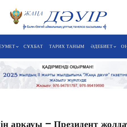
ЕУМЕТ
СҰХБАТ
ТАРИХ ТАНЫМ
ӘДЕБИЕТ
О
ің арқауы – Президент жолда