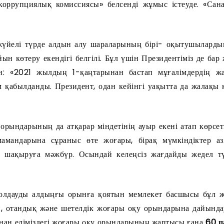
коррупциялық комиссиясы» белсенді жұмыс істеуде. «Сан
йелі түрде алдын алу шараларының бірі- оқытушылардың
ын көтеру екендігі белгілі. Бұл үшін Президентіміз де ба
ен: «2021 жылдың 1-қаңтарынан бастап мұғалімдердің 
 қабылданды. Президент, одан кейінгі уақытта да жалақы к
орындарының да атқарар міндетінің ауыр екені атап көрсет
амандарына сұраныс өте жоғары, бірақ мүмкіндіктер аз.
 шақыруға мәжбүр. Осындай келеңсіз жағдайды жедел түзе
олдауды алдыңғы орынға қоятын мемлекет басшысы бұл ж
п, отандық және шетелдік жоғары оқу орындарына дайындау
ан еліміздегі жоғары оқу орындарының жартысы ғана
60 п