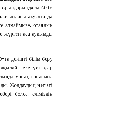
у орындарындағы білім
аласындағы ахуалға да
те алмаймыз», отандық
де жүрген аса ауқымды
ға дейінгі білім беру
лқылай келе ұстаздар
олында ұрпақ санасына
лды. Жолдаудың негізгі
ері болса, еліміздің