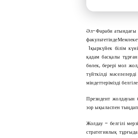
Әл-Фараби атындағы 
факультетіндеМемлек
1қыркүйек білім күні
қадам басқалы тұрға
бөлек, берері мол жо
түйткілді мәселелер
міндеттерімізді белгіле
Президент жолдауын б
зор ықыласпен тыңдап,
Жолдау – белгілі мерз
стратегиялық тұрғыда