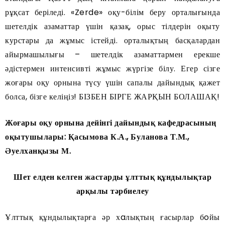
рұқсат беріледі. «Zerde» оқу-білім беру орталығында
шетелдік азаматтар үшін қазақ, орыс тілдерін оқыту
курстары да жұмыс істейді. орталықтың басқалардан
айырмашылығы – шетелдік азаматтармен ерекше
әдістермен интенсивті жұмыс жүргізе білу. Егер сізге
жоғары оқу орнына түсу үшін сапалы дайындық қажет
болса, бізге келіңіз! БІЗБЕН БІРГЕ ЖАРҚЫН БОЛАШАҚ!
Жоғары оқу орнына дейінгі дайындық кафедрасының
оқытушылары: Қасымова К.А., Буланова Т.М.,
Әуелханқызы М.
Шет елден келген жастарды ұлттық құндылықтар
арқылы тәрбиелеу
Ұлттық құндылықтарға әр хaлықтың ғасырлар бoйы