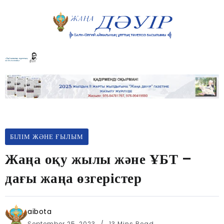
БІЛІМ ЖӘНЕ ҒЫЛЫМ
Жаңа оқу жылы және ҰБТ –
дағы жаңа өзгерістер
aibota
September 25, 2023
13 Mins Read