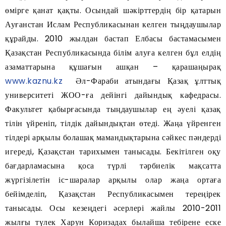
өмірге қанат қақты. Осындай шәкірттердің бір қатарын
Ауғанстан Ислам Республикасынан келген тыңдаушылар
құрайды. 2010 жылдан бастап Елбасы бастамасымен
Қазақстан Республикасында білім алуға келген бұл елдің
азаматтарына құшағын ашқан – қарашаңырақ
www.kaznu.kz
Әл-Фараби атындағы Қазақ ұлттық
университеті ЖОО-ға дейінгі дайындық кафедрасы.
Факультет қабырғасында тыңдаушылар ең әуелі қазақ
тілін үйреніп, тілдік дайындықтан өтеді. Жаңа үйренген
тілдері арқылы болашақ мамандықтарына сәйкес пәндерді
игереді, Қазақстан тарихымен танысады. Бекітілген оқу
бағдарламасына қоса түрлі тәрбиелік мақсатта
жүргізілетін іс-шаралар арқылы олар жаңа ортаға
бейімделіп, Қазақстан Республикасымен тереңірек
танысады. Осы кезеңдегі әсерлері жайлы 2010-2011
жылғы түлек Харун Коризадах былайша тебірене еске