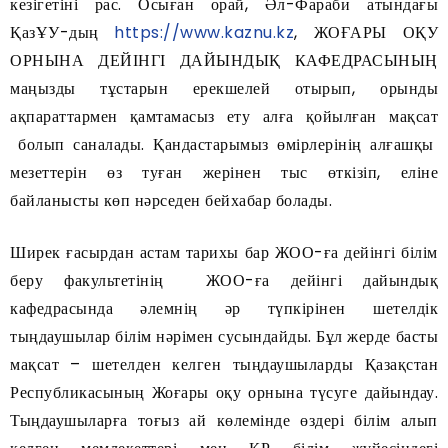
кезігетіні рас. Осыған орай, Әл-Фараби атындағы
ҚазҰУ-дың
https://www.kaznu.kz
, ЖОҒАРЫ ОҚУ
ОРНЫНА ДЕЙІНГІ ДАЙЫНДЫҚ КАФЕДРАСЫНЫҢ
маңызды тұстарын ерекшелей отырып, орынды
ақпараттармен қамтамасыз ету алға қойылған мақсат
болып саналады. Қандастарымыз өмірлерінің алғашқы
мезеттерін өз туған жерінен тыс өткізіп, еліне
байланысты көп нәрседен бейхабар болады.
Ширек ғасырдан астам тарихы бар ЖОО-ға дейінгі білім
беру факультетінің ЖОО-ға дейінгі дайындық
кафедрасында әлемнің әр түпкірінен шетелдік
тыңдаушылар білім нәрімен сусындайды. Бұл жерде басты
мақсат – шетелден келген тыңдаушыларды Қазақстан
Республикасының Жоғары оқу орнына түсуге дайындау.
Тыңдаушыларға тоғыз ай көлемінде өздері білім алып