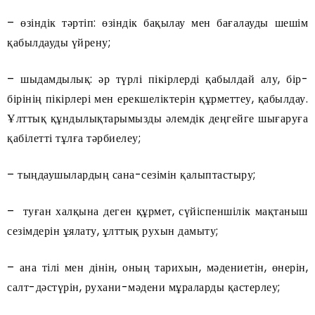
– өзіндік тәртіп: өзіндік бақылау мен бағалауды шешім
қабылдауды үйрену;
– шыдамдылық: әр түрлі пікірлерді қабылдай алу, бір-
бірінің пікірлері мен ерекшеліктерін құрметтеу, қабылдау.
Ұлттық құндылықтарымызды әлемдік деңгейге шығаруға
қабілетті тұлға тәрбиелеу;
– тыңдаушылардың сана-сезімін қалыптастыру;
– туған халқына деген құрмет, сүйіспеншілік мақтаныш
сезімдерін ұялату, ұлттық рухын дамыту;
– ана тілі мен дінін, оның тарихын, мәдениетін, өнерін,
салт-дәстүрін, рухани-мәдени мұраларды қастерлеу;