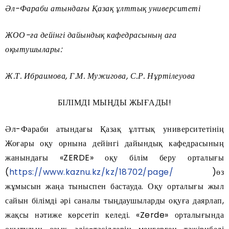
Әл-Фараби атындағы Қазақ ұлттық университеті
ЖОО-ға дейінгі дайындық кафедрасының аға
оқытушылары:
Ж.Т. Ибраимова, Г.М. Мужигова, С.Р. Нұртілеуова
БІЛІМДІ МЫҢДЫ ЖЫҒАДЫ!
Әл-Фараби атындағы Қазақ ұлттық университетінің
Жоғары оқу орнына дейінгі дайындық кафедрасының
жанындағы «ZERDE» оқу білім беру орталығы
(
https://www.kaznu.kz/kz/18702/page/
)өз
жұмысын жаңа тыныспен бастауда. Оқу орталығы жыл
сайын білімді әрі саналы тыңдаушыларды оқуға даярлап,
жақсы нәтиже көрсетіп келеді. «Zerde» орталығында