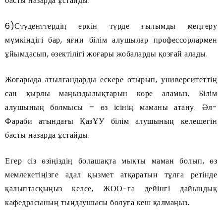
басты назарда ұстайды.
6)Студенттердің еркін түрде ғылымды меңгеру
мүмкіндігі бар, яғни білім алушылар профессорлармен
ұйымдасып, өзектілігі жоғары жобаларды қозғай алады.
Жоғарыда атылғандарды ескере отырып, университеттің
сан қырлы маңыздылықтарын көре аламыз. Білім
алушының болмысы – өз ісінің маманы атану. Әл-
Фараби атындағы ҚазҰУ білім алушының келешегін
басты назарда ұстайды.
Егер сіз өзіңіздің болашақта мықты маман болып, өз
мемлекетіңізге адал қызмет атқаратын тұлға ретінде
қалыптасқыңыз келсе, ЖОО-ға дейінгі дайындық
кафедрасының тыңдаушысы болуға кеш қалмаңыз.