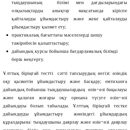
тыңдаушының білімі мен дағдыларындағы
олқылықтарды анықтау мақсатында кіріспе
қайталауды ұйымдастыру және жеке қайталауды
ұйымдастыру қызмет ету;
практикалық бағыттағы мәселелерді шешу
тәжірибесін қалыптастыру;
дайындық курсы бойынша бағдарламалық білімді
берік меңгерту.
Ұлттық біріңғай тестті сәтті тапсырудың негізі: өзіндік
оқу қызметін ұйымдастыру және басқару; емтиханға
дайындық бойынша тыңдаушылардың өзін-өзі бақылауы
және қалаған жоғары оқу орнына түсуге өзін-өзі
дайындауы болып табылады. Ұлттық біріңғай тестке
дайындауды ұйымдастыру жөніндегі ұйымдардың
құралдарына: тыңдаушыны даярлау және өзін-өзі даярлау