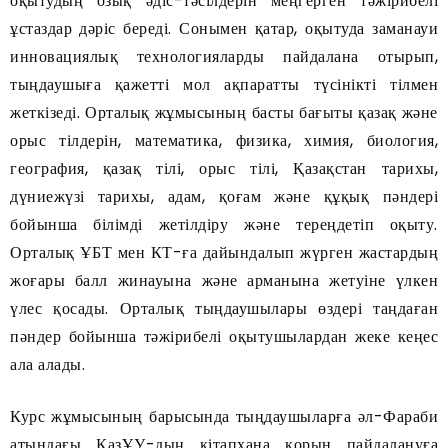
оқытудың озық әдіс-тәсілдерін меңгерген тәжірибелі
ұстаздар дәріс береді. Сонымен қатар, оқытуда заманауи
инновациялық технологияларды пайдалана отырып,
тыңдаушыға қажетті мол ақпаратты түсінікті тілмен
жеткізеді. Орталық жұмысының басты бағыты қазақ және
орыс тілдерін, математика, физика, химия, биология,
география, қазақ тілі, орыс тілі, Қазақстан тарихы,
дүниежүзі тарихы, адам, қоғам және құқық пәндері
бойынша білімді жетілдіру және тереңдетіп оқыту.
Орталық ҰБТ мен КТ-ға дайындалып жүрген жастардың
жоғары балл жинауына және арманына жетуіне үлкен
үлес қосады. Орталық тыңдаушылары өздері таңдаған
пәндер бойынша тәжірибелі оқытушылардан жеке кеңес
ала алады.
Курс жұмысының барысында тыңдаушыларға әл-Фараби
атындағы ҚазҰУ-дың кітапхана қорын пайдалануға