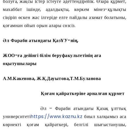
болуға, жақсы істер істеуге әдеттендірейік. Өзара құрмет,
махаббат ішінде, адалдықты, көркем мінез-құлықты
сіңіріп өскен жас ілгеріде елге пайдалы азамат болатыны,
қоғамнан ойып орын алары сөзсіз.
Әл Фараби атындағы ҚазҰУ-нің,
ЖОО-ға дейінгі білім беруфакультетінің аға
оқытушылары
А.М.Какенова, Ж.Қ.Дауытова,Т.М.Буланова
Қоғам қайраткеріне арналған құрмет
Әл – Фараби атындағы Қазақ ұлттық
университеті
https://www.kaznu.kz
биыл халқымыз аса
көрнекті қоғам қайраткері, белгілі шығыстанушы,