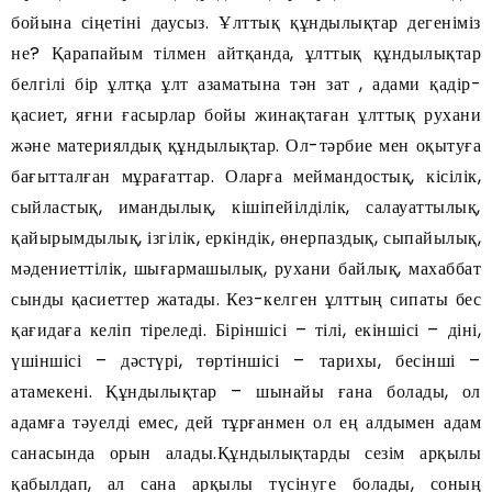
бойына сіңетіні даусыз. Ұлттық құндылықтар дегеніміз
не? Қарапайым тілмен айтқанда, ұлттық құндылықтар
белгілі бір ұлтқа ұлт азаматына тән зат , адами қадір-
қасиет, яғни ғасырлар бойы жинақтаған ұлттық рухани
және материялдық құндылықтар. Ол-тәрбие мен оқытуға
бағытталған мұрағаттар. Оларға меймандостық, кісілік,
сыйластық, имандылық, кішіпейілділік, салауаттылық,
қайырымдылық, ізгілік, еркіндік, өнерпаздық, сыпайылық,
мәдениеттілік, шығармашылық, рухани байлық, махаббат
сынды қасиеттер жатады. Кез-келген ұлттың сипаты бес
қағидаға келіп тіреледі. Біріншісі – тілі, екіншісі – діні,
үшіншісі – дәстүрі, төртіншісі – тарихы, бесінші –
атамекені. Құндылықтар – шынайы ғана болады, ол
адамға тәуелді емес, дей тұрғанмен ол ең алдымен адам
санасында орын алады.Құндылықтарды сезім арқылы
қабылдап, ал сана арқылы түсінуге болады, соның