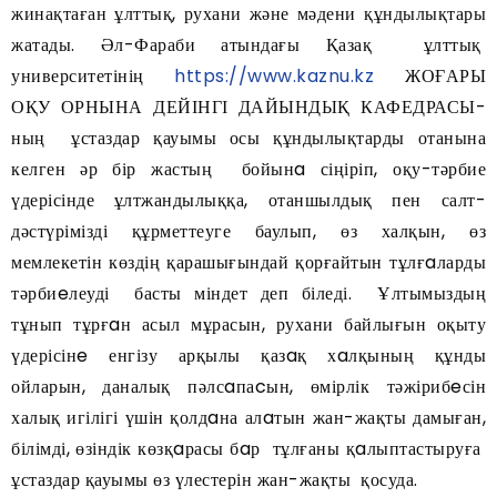
жинақтаған ұлттық, рухани және мәдени құндылықтары
жатады. Әл-Фараби атындағы Қазақ ұлттық
университетінің
https://www.kaznu.kz
ЖОҒАРЫ
ОҚУ ОРНЫНА ДЕЙІНГІ ДАЙЫНДЫҚ КАФЕДРАСЫ-
ның ұстаздар қауымы осы құндылықтарды отанына
келген әр бір жастың бойынa сіңіріп, оқу-тәрбие
үдерісінде ұлтжандылыққа, отаншылдық пен салт-
дәстүрімізді құрметтеуге баулып, өз халқын, өз
мемлекетін көздің қарашығындай қорғайтын тұлғaларды
тәрбиeлеуді басты міндет деп біледі. Ұлтымыздың
тұнып тұрғaн асыл мұрасын, рухани байлығын оқыту
үдерісінe енгізу арқылы қазaқ хaлқының құнды
ойларын, даналық пәлсaпаcын, өмірлік тәжірибeсін
халық игілігі үшін қолдaна алaтын жан-жақты дамыған,
білімді, өзіндік көзқaрасы бaр тұлғаны қaлыптастыруға
ұстаздар қауымы өз үлестерін жан-жақты қосуда.