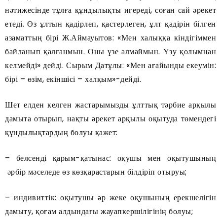
нәтижесінде тұлға құндылықты игереді, соған сай әрекет
етеді. Өз ұлтын қадірлеп, қастерлеген, ұлт қадірін білген
азаматтың бірі Ж.Аймауытов: «Мен халыққа кіндігіммен
байланып қалғанмын. Оны үзе алмаймын. Үзу қолымнан
келмейді» дейді. Сырым Датұлы: «Мен ағайынды екеумін:
бірі – өзім, екіншісі – халқым»-дейді.
Шет елден келген жастарымызды ұлттық тәрбие арқылы
дамыта отырып, нақты әрекет арқылы оқытуда төмендегі
құндылықтардың болуы қажет:
– белсенді қарым-қатынас: оқушы мен оқытушының
әрбір мәселеде өз көзқарастарын білдіріп отыруы;
– индивиттік: оқытушы әр жеке оқушының ерекшелігін
дамыту, қоғам алдындағы жауапкершілігінің болуы;