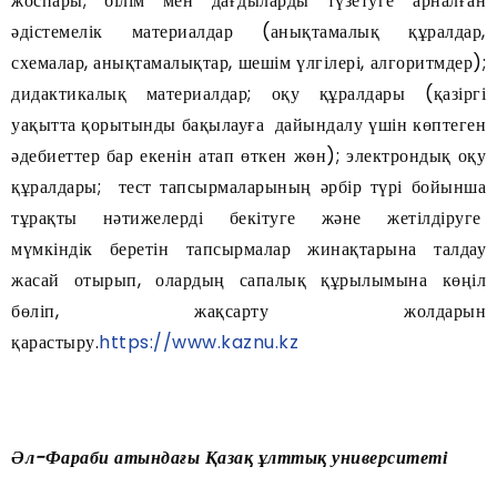
жоспары; білім мен дағдыларды түзетуге арналған
әдістемелік материалдар (анықтамалық құралдар,
схемалар, анықтамалықтар, шешім үлгілері, алгоритмдер);
дидактикалық материалдар; оқу құралдары (қазіргі
уақытта қорытынды бақылауға дайындалу үшін көптеген
әдебиеттер бар екенін атап өткен жөн); электрондық оқу
құралдары; тест тапсырмаларының әрбір түрі бойынша
тұрақты нәтижелерді бекітуге және жетілдіруге
мүмкіндік беретін тапсырмалар жинақтарына талдау
жасай отырып, олардың сапалық құрылымына көңіл
бөліп, жақсарту жолдарын
қарастыру.
https://www.kaznu.kz
Әл-Фараби атындағы Қазақ ұлттық университеті