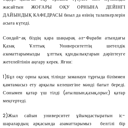
жасайтын ЖОҒАРЫ ОҚУ ОРНЫНА ДЕЙІНГІ
ДАЙЫНДЫҚ КАФЕДРАСЫ биыл да өзінің талапкерлерін
асыға күтеді.
Сондай-ақ біздің қара шаңырақ әл-Фараби атындағы
Қазақ Ұлттық Университеттің шетелдік
азаматтарымызды ұлттық құндылықтарын дәріптеуге
жетелейтінін аңғару керек. Яғни:
1)Бұл оқу орны қазақ тілінде заманауи тұрғыда біліммен
қамтамасыз ету арқылы келешегіне мәнді бағыт береді.
Сонымен қатар үш тілді (ағылшын,қазақ,орыс) қатар
меңгертеді.
2)Жыл сайын университет ұйымдастыратын іс-
шаралардың арқасында азаматтарымыз белгілі бір