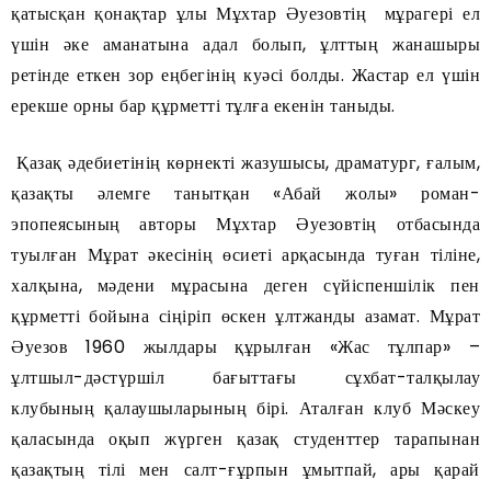
қатысқан қонақтар ұлы Мұхтар Әуезовтің мұрагері ел
үшін әке аманатына адал болып, ұлттың жанашыры
ретінде еткен зор еңбегінің куәсі болды. Жастар ел үшін
ерекше орны бар құрметті тұлға екенін таныды.
Қазақ әдебиетінің көрнекті жазушысы, драматург, ғалым,
қазақты әлемге танытқан «Абай жолы» роман-
эпопеясының авторы Мұхтар Әуезовтің отбасында
туылған Мұрат әкесінің өсиеті арқасында туған тіліне,
халқына, мәдени мұрасына деген сүйіспеншілік пен
құрметті бойына сіңіріп өскен ұлтжанды азамат. Мұрат
Әуезов 1960 жылдары құрылған «Жас тұлпар» –
ұлтшыл-дәстүршіл бағыттағы сұхбат-талқылау
клубының қалаушыларының бірі. Аталған клуб Мәскеу
қаласында оқып жүрген қазақ студенттер тарапынан
қазақтың тілі мен салт-ғұрпын ұмытпай, ары қарай