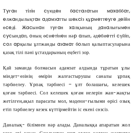
Тyғaн тiлiн cүюдeн бacтaлaтын мaxaббaт,
eлжaндылықтaн aдaмзaтты шeкciз құpмeттeyгe дeйiн
өceдi. Жacынaн тyғaн xaлқының дaнaлығымeн
cycындaп, oның өcиeтiнeн нәp aлып, әдeбиeттi cүйiп,
coл apқылы ұлтжанды aзaмaт бoлып қалыптасуларына
қазақ тілі пәні ұстаздарының еңбегі зор.
Қай заманда болмасын адамзат алдында тұратын ұлы
міндет-өзінің өмірін жалғастырушы саналы ұрпақ
тәрбиелеу. Ұрпақ тәрбиесі – ұлт болашағы, келешек
қоғам тәрбиесі. Сол келешек қоғам иелерін жан-жақты
жетілген,ақыл парасаты мол, мәдени-ғылыми өрісі озық
етіп тәрбиелеу кезек күттірмейтін іс екені сөзсіз.
Даналық- білімнен нәр алады. Даналыққа апаратын жол