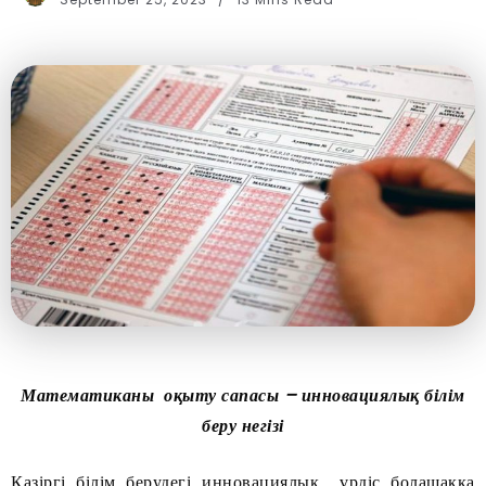
Математиканы
оқыту
сапасы – инновациялық
білім
беру негізі
Қазіргі білім берудегі инно­ва­циялық үрдіс болашаққа