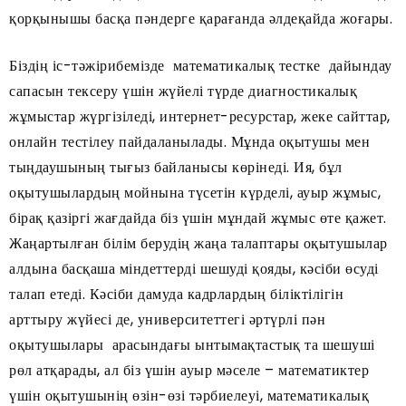
қорқынышы басқа пәндерге қарағанда әлдеқайда жоғары.
Біздің іс-тәжірибемізде математикалық тестке дайындау
сапасын тексеру үшін жүйелі түрде диагностикалық
жұмыстар жүргізіледі, интернет-ресурстар, жеке сайттар,
онлайн тестілеу пайдаланылады. Мұнда оқытушы мен
тыңдаушының тығыз байланысы көрінеді. Ия, бұл
оқытушылардың мойнына түсетін күрделі, ауыр жұмыс,
бірақ қазіргі жағдайда біз үшін мұндай жұмыс өте қажет.
Жаңартылған білім берудің жаңа талаптары оқытушылар
алдына басқаша міндеттерді шешуді қояды, кәсіби өсуді
талап етеді. Кәсіби дамуда кадрлардың біліктілігін
арттыру жүйесі де, университеттегі әртүрлі пән
оқытушылары арасындағы ынтымақтастық та шешуші
рөл атқарады, ал біз үшін ауыр мәселе – математиктер
үшін оқытушынің өзін-өзі тәрбиелеуі, математикалық