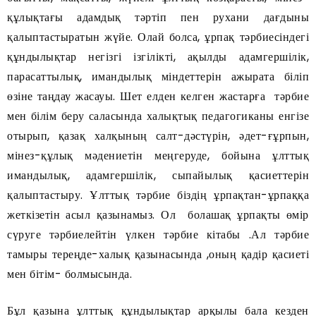
құлықтағы адамдық тәртіп пен рухани дағдыны
қалыптастыратын жүйе. Олай болса, ұрпақ тәрбиесіндегі
құндылықтар негізгі ізгілікті, ақылды адамгершілік,
парасаттылық, имандылық міндеттерін ажырата біліп
өзіне таңдау жасауы. Шет елден келген жастарға тәрбие
мен білім беру саласында халықтық педагогиканы енгізе
отырып, қазақ халқының салт-дәстүрін, әдет-ғұрпын,
мінез-құлық мәдениетін меңгеруде, бойына ұлттық
имандылық, адамгершілік, сыпайылық қасиеттерін
қалыптастыру. Ұлттық тәрбие біздің ұрпақтан-ұрпаққа
жеткізетін асыл қазынамыз. Ол болашақ ұрпақты өмір
сүруге тәрбиелейтін үлкен тәрбие кітабы .Ал тәрбие
тамыры тереңде-халық қазынасында ,оның қадір қасиеті
мен бітім- болмысында.
Бұл қазына ұлттық құндылықтар арқылы бала кезден