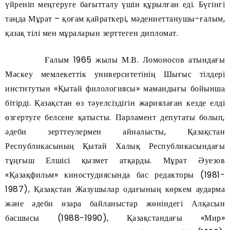
үйреніп меңгеруге бағытталу үшін құрылған еді. Бүгінгі
таңда Мұрат – қоғам қайраткері, мәдениеттанушы-ғалым,
қазақ тілі мен мұраларын зерттеген дипломат.
Ғалым 1965 жылы М.В. Ломоносов атындағы
Мәскеу мемлекеттік университетінің Шығыс тілдері
институтын «Қытай филологиясы» мамандығы бойынша
бітірді. Қазақстан өз тәуелсіздігін жариялаған кезде елді
өзгертуге белсене қатысты. Парламент депутаты болып,
әдеби зерттеулермен айналысты, Қазақстан
Республикасының Қытай Халық Республикасындағы
тұңғыш Елшісі қызмет атқарды. Мұрат Әуезов
«Қазақфильм» киностудиясында бас редакторы (1981-
1987), Қазақстан Жазушылар одағының көркем аударма
және әдеби өзара байланыстар жөніндегі Алқасын
басшысы (1988-1990), Қазақстандағы «Мир»