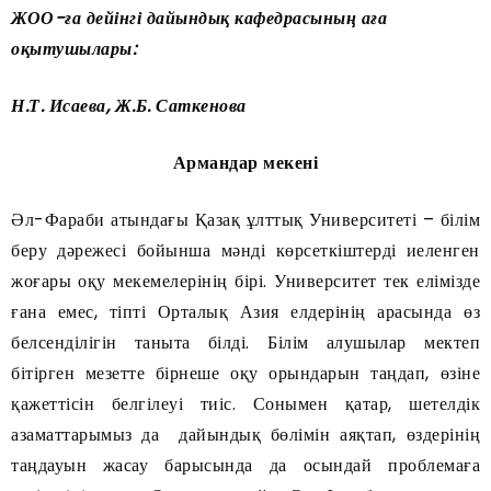
ЖОО-ға дейінгі дайындық кафедрасының аға
оқытушылары:
Н.Т. Исаева, Ж.Б. Саткенова
Армандар мекені
Әл-Фараби атындағы Қазақ ұлттық Университеті – білім
беру дәрежесі бойынша мәнді көрсеткіштерді иеленген
жоғары оқу мекемелерінің бірі. Университет тек елімізде
ғана емес, тіпті Орталық Азия елдерінің арасында өз
белсенділігін таныта білді. Білім алушылар мектеп
бітірген мезетте бірнеше оқу орындарын таңдап, өзіне
қажеттісін белгілеуі тиіс. Сонымен қатар, шетелдік
азаматтарымыз да дайындық бөлімін аяқтап, өздерінің
таңдауын жасау барысында да осындай проблемаға