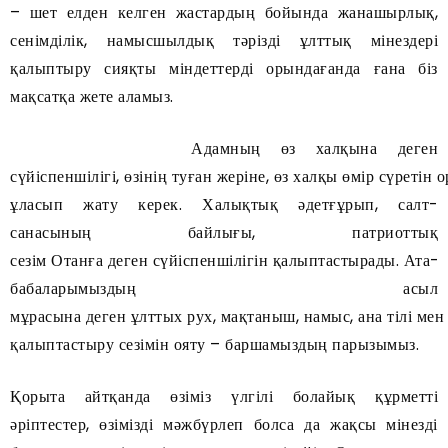
– шет елден келген жастардың бойында жанашырлық,
сенімділік, намысшылдық тәрізді ұлттық мінездері
қалыптыру сияқты міндеттерді орындағанда ғана біз
мақсатқа жете аламыз.
Адамның өз халқына деген
сүйіспеншілігі, өзінің туған жеріне, өз халқы өмір сүретін 
ұласып жату керек. Халықтық әдет­ғұрып, салт­
санасының байлығы, патриоттық
сезім Отанға деген сүйіспеншілігін қалыптастырады. Ата­-
бабаларымыздың асыл
мұрасына деген ұлттых рух, мақтаныш, намыс, ана тілі мен
қалыптастыру сезімін ояту – баршамыздың парызымыз.
Қорыта айтқанда өзіміз үлгілі болайық құрметті
әріптестер, өзімізді мәжбүрлеп болса да жақсы мінезді