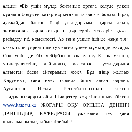
алады: «Біз үшін мүлде бейтаныс ортаға келуде үлкен
қуаныш болумен қатар қорқыныш та басым болды. Бірақ
әуежайдан бастап бізді ұстаздарымыз қарсы алып,
жатақханаға орналастырып, дәрігерлік тексеріс, құжат
рәсімдеу т.б. көмектесті. Аз ғана уақыт ішінде жаңа тіл-
қазақ тілін үйреніп шығуымызға үлкен мүмкіндік жасады.
Сол үшін де біз мейірбан қазақ еліне, Қазақ ұлттық
университетіне, дайындық кафедрасы ұстаздарына
алғыстан басқа айтарымыз жоқ». Бұл пікір жалғыз
Харунның ғана емес осында білім алған барлық
Ауғанстан Ислам Республикасынан келген
тыңдаушылардың ойы. Шәкірттер көңілінен шыға білген
www.kaznu.kz
ЖОҒАРЫ ОҚУ ОРНЫНА ДЕЙІНГІ
ДАЙЫНДЫҚ КАФЕДРАСЫ ұжымына тек қана
шығармашылық табыс тілейміз!