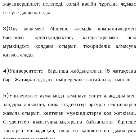
жауапкершілікті иеленеді, солай кәсіби тұрғыда жұмыс
істеуге дағдыланады.
3)Оқу мекемесі бірнеше әлемдік компаниялармен
байланыс орнатқандықтан, қандастарымыз осы
мүмкіндікті қолдана отырып, тәжірибелік алмасуға
қатыса алады.
4)Университетте барынша жабдықталған 16 жатақхана
бар. Жатақханададағы өмір ерекше: ыңғайлы да тыныш.
5)Университет аумағында заманауи спорт алаңдары мен
залдары ашылған, онда студенттер әртүрлі секцияларға
жазыла отырып, көптеген мүмкіндіктерге қол жеткізеді.
Студенттер қызығушылықтарына байланысты бірнеше
топтарға ұйымдасқан, олар өз қабілеттерін дамытуды