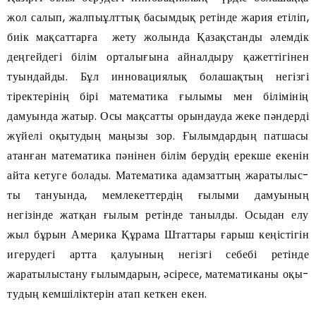
жол салып, жал­пы­ұлттық басымдық ретінде жария етіліп,
биік мақсаттарға жету жо­лын­да Қа­зақстанды әлемдік
дең­гей­дегі білім орталығына айнал­дыру қажет­тігінен
туындайды. Бұл инновациялық болашақтың негізгі
тіректерінің бірі математика ғылымы мен білімінің
дамуын­да жатыр. Осы мақсатты орын­дау­да жеке пәндерді
жүйелі оқытудың маңызы зор. Ғылымдардың патшасы
атанған математика пәнінен білім берудің ерекше екенін
айта кетуге болады. Математика адамзаттың жараты­лыс­
ты тануында, мемлекеттердің ғы­лыми дамуының
негізінде жатқан ғылым ретінде танылды. Осыдан елу
жыл бұрын Америка Құрама Штаттары ғарыш кеңістігін
игерудегі артта қалуының негізгі себебі ретінде
жаратылыстану ғылымда­рын, әсіресе, математиканы оқы­
ту­дың кемшіліктерін атап кеткен екен.