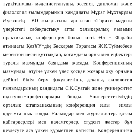
түркітанушы, мәдениеттанушы, эссеист, дипломат және
филология ғылымдарының кандидаты Мұрат Мұхтарұлы
Әуезовтің 80 жылдығына арналған «Тарихи мәдени
үдерістегі сабақтастық» атты халықаралық ғылыми
практикалық конференция болып өтті. Әл – Фараби
атындағы ҚазҰУ-дің Басқарма Төрағасы Ж.Қ.Түймебаев
мерейтой иесін құттықтап, қоғамдағы орны мен еңбектері
туралы мазмұнды баяндама жасады. Конференцияның
мазмұнды өтуіне үлкен үлес қосқан жоғары оқу орнына
дейінгі білім беру факультетінің деканы, филология
ғылымдарының кандидаты С.Қ.Суатай және университет
оқытушы-профессорлары болды. Университетіміздің
орталық кітапханасының конференция залы зиялы
қауымға лық толды. Ғалымдар мен журналистер, қоғам
қайтаркерлері мен қаламгерлер, студент жастар бұл
кездесуге аса үлкен құрметпен қатысты. Конференцияға