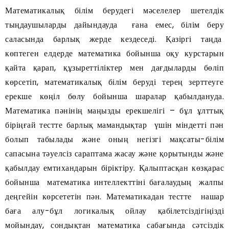
Математикалық білім берудегі мәселелер шетелдік
тыңдаушыларды дайындауда ғана емес, білім беру
саласында барлық жерде кездеседі. Қазіргі таңда
көптеген елдерде математика бойынша оқу курстарын
қайта қарап, құзыреттіліктер мен дағдыларды бөліп
көрсетіп, математикалық білім беруді терең зерттеуге
ерекше көңіл бөлу бойынша шаралар қабылдануда.
Математика пәнінің маңызды ерекшелігі – бұл ұлттық
біріңғай тестте барлық мамандықтар үшін міндетті пән
болып табылады және оның негізгі мақсаты-білім
сапасына тәуелсіз сараптама жасау және қорытынды және
қабылдау емтихандарын біріктіру. Қалыптасқан көзқарас
бойынша математика интеллекттіні бағалаудың жалпы
деңгейін көрсететін пән. Математикадан тестте нашар
баға алу-бұл логикалық ойлау қабілетсіздігіңізді
мойындау, сондықтан математика сабағында сәтсіздік