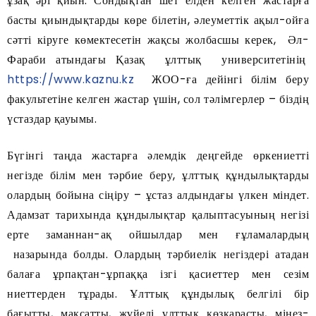
ұзақ әрі қиын. Сондықтан шет елден келген жастарға
басты қиындықтарды көре білетін, әлеуметтік ақыл-ойға
сәтті кіруге көмектесетін жақсы жолбасшы керек, Әл-
Фараби атындағы Қазақ ұлттық университетінің
https://www.kaznu.kz
ЖОО-ға дейінгі білім беру
факультетіне келген жастар үшін, сол тәлімгерлер – біздің
үстаздар қауымы.
Бүгінгі таңда жастарға әлемдік деңгейде өркениетті
негізде білім мен тәрбие беру, ұлттық құндылықтарды
олардың бойына сіңіру – ұстаз алдындағы үлкен міндет.
Адамзат тарихында құндылықтар қалыптасуының негізі
ерте заманнан-ақ ойшылдар мен ғұламалардың
назарында болды. Олардың тәрбиелік негіздері атадан
балаға ұрпақтан-ұрпаққа ізгі қасиеттер мен сезім
ниеттерден тұрады. Ұлттық құндылық белгілі бір
бағытты, мақсатты, жүйелі ұлттық көзқарасты, мінез-