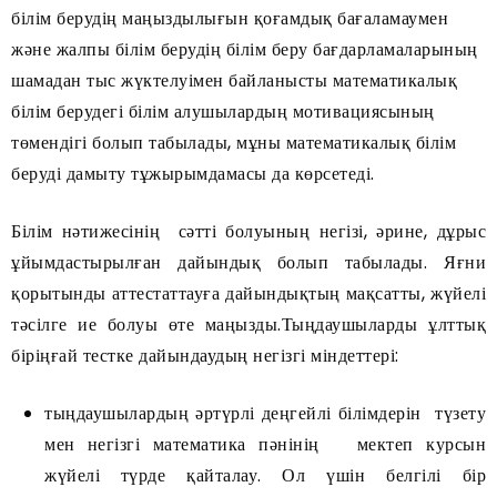
білім берудің маңыздылығын қоғамдық бағаламаумен
және жалпы білім берудің білім беру бағдарламаларының
шамадан тыс жүктелуімен байланысты математикалық
білім берудегі білім алушылардың мотивациясының
төмендігі болып табылады, мұны математикалық білім
беруді дамыту тұжырымдамасы да көрсетеді.
Білім нәтижесінің сәтті болуының негізі, әрине, дұрыс
ұйымдастырылған дайындық болып табылады. Яғни
қорытынды аттестаттауға дайындықтың мақсатты, жүйелі
тәсілге ие болуы өте маңызды.Тыңдаушыларды ұлттық
біріңғай тестке дайындаудың негізгі міндеттері:
тыңдаушылардың әртүрлі деңгейлі білімдерін түзету
мен негізгі математика пәнінің мектеп курсын
жүйелі түрде қайталау. Ол үшін белгілі бір