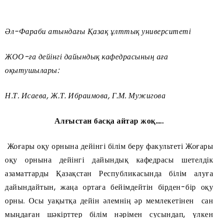
Әл-Фараби атындағы Қазақ ұлттық университеті
ЖОО-ға дейінгі дайындық кафедрасының аға
оқытушылары:
Н.Т. Исаева, Ж.Т. Ибраимова, Г.М. Мужигова
Алғыстан басқа айтар жоқ…..
Жоғары оқу орнына дейінгі білім беру факультеті Жоғары
оқу орнына дейінгі дайындық кафедрасы шетелдік
азаматтарды Қазақстан Республикасында білім алуға
дайындайтын, жаңа ортаға бейімдейтін бірден-бір оқу
орны. Осы уақытқа дейін әлемнің әр мемлекетінен сан
мыңдаған шәкірттер білім нәрімен сусындап, үлкен