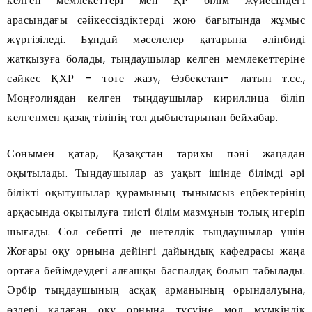
келген мемлекеттері мен ҚР білім жүйесіндегі
арасындағы сәйкессіздіктерді жою бағытында жұмыс
жүргізіледі. Бұндай мәселелер қатарына әліпбиді
жатқызуға болады, тыңдаушылар келген мемлекеттеріне
сәйкес ҚХР – төте жазу, Өзбекстан- латын т.сс.,
Моңғолиядан келген тыңдаушылар кириллица біліп
келгенмен қазақ тілінің төл дыбыстарынан бейхабар.
Сонымен қатар, Қазақстан тарихы пәні жаңадан
оқытылады. Тыңдаушылар аз уақыт ішінде білімді әрі
білікті оқытушылар құрамының тынымсыз еңбектерінің
арқасында оқытылуға тиісті білім мазмұнын толық игеріп
шығады. Сол себепті де шетелдік тыңдаушылар үшін
Жоғары оқу орнына дейінгі дайындық кафедрасы жаңа
ортаға бейімдеудегі алғашқы баспалдақ болып табылады.
Әрбір тыңдаушының асқақ арманының орындалуына,
өздері қалаған оқу орнына түсуіне мол мүмкіндік