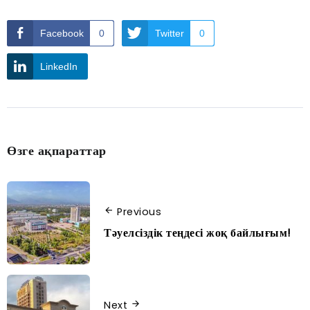
Facebook
0
Twitter
0
LinkedIn
Өзге ақпараттар
Previous
Тәуелсіздік теңдесі жоқ байлығым!
Next