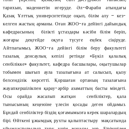
тарихын, мәдениетін игеруде. Әл-Фараби атындағы
Қазақ Ұлттық университетінде оқып, білім алу – кез-
келген жастың арманы. Оған ЖОО-ға дейінгі дайындық
кафедрасының білікті ұстаздары кәсіби білім беріп,
жоғары деңгейде оқуға түсуге еңбек сіңіруде.
Айтпағымыз, ЖОО-ға дейінгі білім беру факультеті
тазалық денсаулық кепілі ретінде «Бүкіл қалалық
сенбілікке» факультет, кафедра басшылары, оқытушылар
тобымен шығып аула тазалығына ат салысып, қызу
белсенділік көрсетті. Қоршаған ортаның тазалағына
жауапкершілікпен қарау-әрбір азаматтың басты міндеті.
Осы орайда жасалып жатқан сенбіліктер, қала
тынысының кеңеюіне үлесін қосады деген ойдамыз.
Бұндай сенбіліктер біздің қоғамымызға керек шаралардың
бірі. Өйткені ұжымдық рухты қалыптастыру мақсатында
ұйымдастырылып тұру үшін маңызы зор. Біріншіден