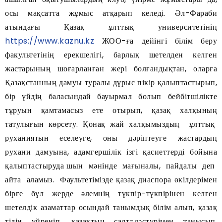
осы мақсатта жұмыс атқарып келеді. Әл-Фараби
атындағы Қазақ ұлттық университетінің
https://www.kaznu.kz
ЖОО-ға дейінгі білім беру
факультетінің ерекшелігі, барлық шетелден келген
жастарының шоғарланған жері болғандықтан, оларға
Қазақстанның дамуы туралы дұрыс пікір қалыптастырып,
бір үйдің баласындай бауырмал болып бейбітшілікте
тұруын қамтамасыз ете отырып, қазақ халқының
татулығын көрсету. Қонақ жай халқымыздың ұлттық
руханиятын еселеуге, оны дәріптеуге жастардың
рухани дамуына, адамгершілік ізгі қасиеттерді бойына
қалыптастыруда шын мәнінде мағыналы, пайдалы деп
айта аламыз. Фаультетімізде қазақ диаспора өкілдерімен
бірге бұл жерде әлемнің түкпір-түкпірінен келген
шетелдік азаматтар осындай танымдық білім алып, қазақ
тілін үйреніп, қазақтың салт-дәстүрімен танысып,