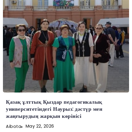
Қазақ ұлттық Қыздар педагогикалық
университетіндегі Наурыз: дәстүр мен
жаңғырудың жарқын көрінісі
May 22, 2026
Aibota