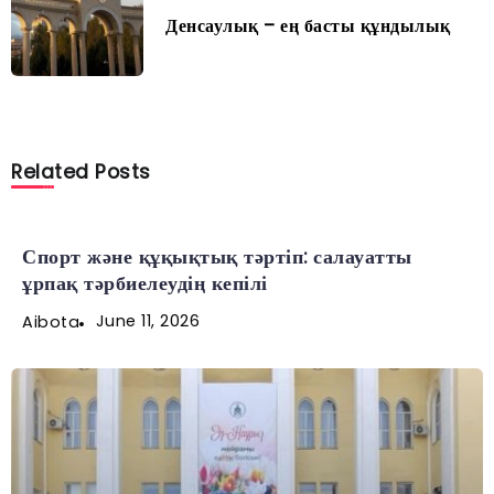
Денсаулық – ең басты құндылық
Related Posts
Спорт және құқықтық тәртіп: салауатты
ұрпақ тәрбиелеудің кепілі
June 11, 2026
Aibota