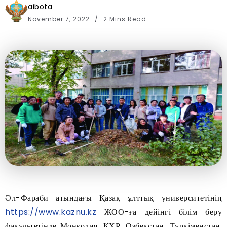
aibota
November 7, 2022
2 Mins Read
Әл-Фараби атындағы Қазақ ұлттық университетінің
https://www.kaznu.kz
ЖОО-ға дейінгі білім беру
факультетінде Монғолия, ҚХР, Өзбекстан, Түркіменстан,