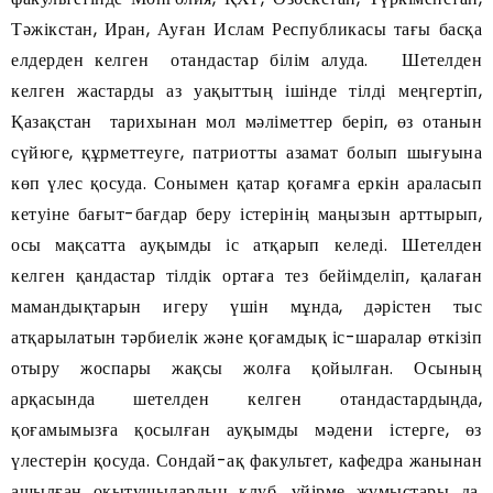
Тәжікстан, Иран, Ауған Ислам Республикасы тағы басқа
елдерден келген отандастар білім алуда. Шетелден
келген жастарды аз уақыттың ішінде тілді меңгертіп,
Қазақстан тарихынан мол мәліметтер беріп, өз отанын
сүйюге, құрметтеуге, патриотты азамат болып шығуына
көп үлес қосуда. Сонымен қатар қоғамға еркін араласып
кетуіне бағыт-бағдар беру істерінің маңызын арттырып,
осы мақсатта ауқымды іс атқарып келеді. Шетелден
келген қандастар тілдік ортаға тез бейімделіп, қалаған
мамандықтарын игеру үшін мұнда, дәрістен тыс
атқарылатын тәрбиелік және қоғамдық іс-шаралар өткізіп
отыру жоспары жақсы жолға қойылған. Осының
арқасында шетелден келген отандастардыңда,
қоғамымызға қосылған ауқымды мәдени істерге, өз
үлестерін қосуда. Сондай-ақ факультет, кафедра жанынан
ашылған оқытушылардың клуб, үйірме жұмыстары да,