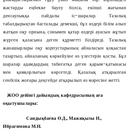
жастарды еңбекке баулу болса, екінші жағынан
денсаулыққа пайдалы іс-шаралар. Тазалық
табалдырықтан басталады демекші, бұл өздері білім алып
жатқан оқу орнына, сонымен қатар өздері ауасын жұтып
жүрген қаласына деген құрметті білдіреді. Тазалық
жанашырлары оқу корпустарының айналасын қоқыстан
тазартып, айналаның көркейуіне өз үлестерін қосты. Бұл
шаралар адамдардың табиғатқа деген қарым-қатынасы
мен қамқорлығын көрсетеді. Қалалық атқарылған
сенбілік жоғары деңгейде атқарылып өз мәресіне жетті.
ЖОО дейінгі дайындық кафедрасының аға
оқытушылары:
Сандықбаева Ө.Д., Мажиқызы Н.,
Ибрагимова М.Н.