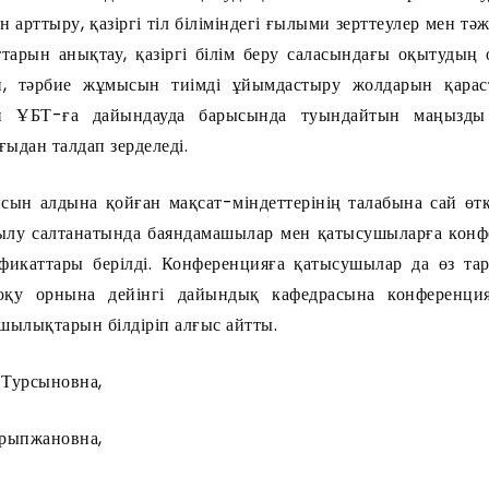
ін арттыру, қазіргі тіл біліміндегі ғылыми зерттеулер мен 
тарын анықтау, қазіргі білім беру саласындағы оқытудың
сін, тәрбие жұмысын тиімді ұйымдастыру жолдарын қара
ен ҰБТ-ға дайындауда барысында туындайтын маңызды 
ыдан талдап зерделеді.
ын алдына қойған мақсат-міндеттерінің талабына сай өткі
лу салтанатында баяндамашылар мен қатысушыларға конф
фикаттары берілді. Конференцияға қатысушылар да өз т
 оқу орнына дейінгі дайындық кафедрасына конференци
ашылықтарын білдіріп алғыс айтты.
Турсыновна,
рыпжановна,