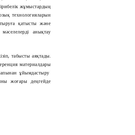
тәжірибелік жұмыстардың
 озық технологияларын
стыруға қатысты және
мәселелерді анықтау
зіп, табысты аяқтады.
еренция материалдары
арапынан ұйымдастыру
яны жоғары деңгейде