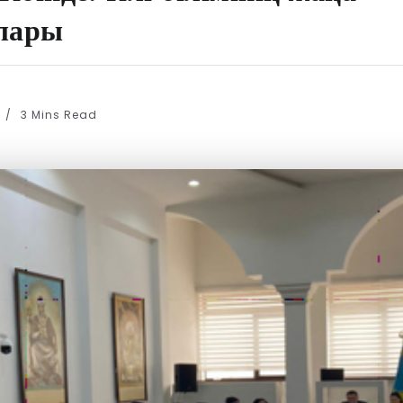
лары
3 Mins Read