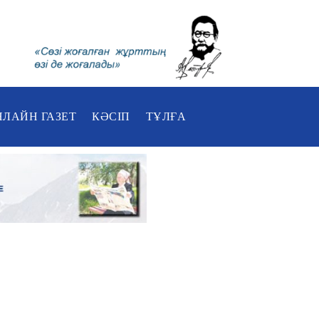
НЛАЙН ГАЗЕТ
КӘСІП
ТҰЛҒА