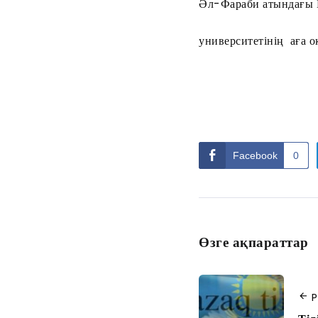
Әл-Фараби атындағы 
университетінің аға 
Facebook
0
Өзге ақпараттар
P