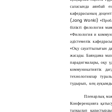
саласында аянбай е
кафедрасының доценті
(Jang Wonki) «Пробл
білікті филология ма
«Филология и коммун
әдістемелік кафедра
«Оқу сауаттылығын д
жасады. Баяндама маз
парадигмалары, оқу ү
коммуникативтік да
технологиялар тура
тудырып, кең ауқымды
Пленарлық мәжіліст
Конференцияға қатысу
талқылап қарастырды