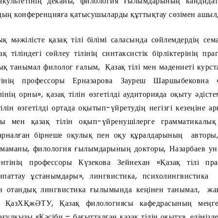
факультетінің деканы, филология ғылымдарының кандида
дың конференцияға қатысушыларды құттықтау сөзімен ашыл
е қазақ тілі білімі саласында сөйлемдердің семан
 тіліндегі сөйлеу тілінің синтаксистік бірліктерінің пра
дық танымал филолог ғалым, Қазақ тілі мен мәдениеті курс
нің профессоры Ерназарова Зауреш Шаршыбековна «К
ілінің орны», қазақ тілін өзгетілді аудиторияда оқыту әдіс
ілін өзгетілді ортада оқытып-үйретудің негізгі кезеңіне 
ры мен қазақ тілін оқып-үйренушілерге грамматикалық
арналған бірнеше оқулық пен оқу құралдарының авторы, е
іл маманы, филология ғылымдарының докторы, Назарбаев ун
ентінің профессоры Күзекова Зейнехан «Қазақ тілі пр
ипаттау ұстанымдары», лингвистика, психолингвистика
н отандық лингвистика ғылымында кеңінен танымал, жаң
 ҚазХҚжӘТУ, Қазақ филологиясы кафедрасының меңгеруш
ғұлқызы «Кәсіби – бағытталған қазақ тілін оқыту», еліміз