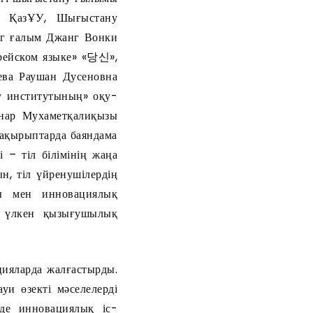
ғы ҚазҰУ, Шығыстану
лог ғалым Джанг Вонки
рейском языке» «당신»,
аева Раушан Дусеновна
у институтының» оқу-
анар Мухаметқалиқызы
ақырыптарда баяндама
 – тіл білімінің жаңа
н, тіл үйренушілердің
ры мен инновациялық
н үлкен қызығушылық
яларда жалғастырды.
уи өзекті мәселелерді
уде инновациялық іс-