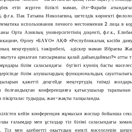
ңбек етіп жүрген білікті маман, Әл-Фараби атында
, ф.ғ.к. Пак Татьяна Николаевна, шетелдік көрнекті фило
ематика использования личного местоимения 2 лица в ко
маны Орта Азиялық университетінің доценті, ф.ғ.к., Елиб
икация», Өрлеу «БАҰО» АҚФ «Республикалық кәсіби дам
сының меңгерушісі, тәжірибелі, әдіскер маман Ибраева Ж
амытуға арналған тапсырманы қалай дайындаймыз?» атты т
мұндары білім саласындағы бүгінгі күннің басты мәселесі
дерісінде білім алушылардың функциональдық сауаттылығы
ғдыларын қажетті деңгейде меңгертудің тиімді жолда
лы болғандықтан конференцияға қатысушылар тарапына
 пікірталас тудырды, жан-жақты талқыланды.
ен кейін конференция жұмысын жоспар бойынша секци
шы ғалымдар мен ұстаздар тіл білімі саласындағы замана
. Тіл мен әдебиетті оқытудың өзекті мәселелерін шеш