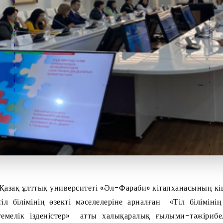
азақ ұлттық университеті «Әл-Фараби» кітапханасының к
іл білімінің өзекті мәселелеріне арналған «Тіл біліміні
темелік ізденістер» атты халықаралық ғылыми-тәжірибел