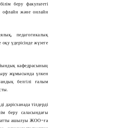
ілім беру факультеті
: офлайн және онлайн
лық, педагогикалық
 оқу үдерісінде жүзеге
дайындық кафедрасының
тыру жұмысында үлкен
андық белгілі ғалым
сты.
ді дәрісханада тілдерді
лім беру саласындағы
анатты ашылуы ЖОО-ға