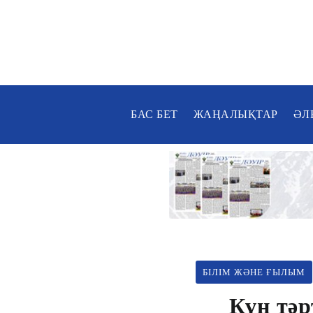
БАС БЕТ
ЖАҢАЛЫҚТАР
ӘЛ
БІЛІМ ЖӘНЕ ҒЫЛЫМ
Күн тәртіб