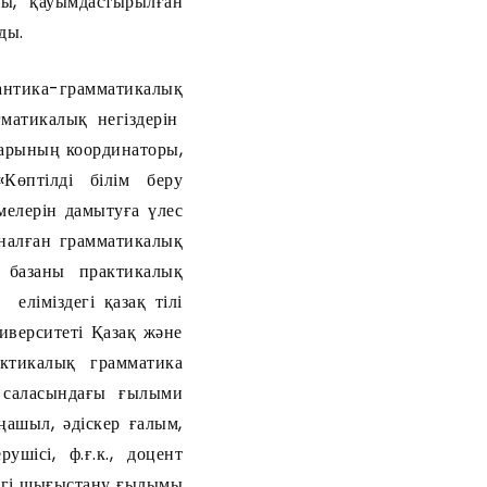
ты, қауымдастырылған
ды.
тика-грамматикалық
гматикалық негіздерін
тарының координаторы,
өптілді білім беру
темелерін дамытуға үлес
арналған грамматикалық
 базаны практикалық
ліміздегі қазақ тілі
иверситеті Қазақ және
актикалық грамматика
 саласындағы ғылыми
ашыл, әдіскер ғалым,
ісі, ф.ғ.к., доцент
дегі шығыстану ғылымы