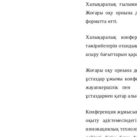
Халықаралық ғылыми-
Жоғары оқу орнына д
форматта өтті.
Халықаралық конфер
тәжірибелерін отандық
асыру бағыттарын қар
Жоғары оқу орнына де
ұстаздар ұжымы конф
жауапкершілік пен 
ұстаздармен қатар алы
Конференция жұмысын: 1
оқыту әдістемесінде
инновациялық технол