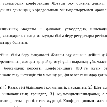
тәжірибелік конференция Жоғары оқу орнына дейінгі б
ейінгі дайындық кафедрасының ұйымдастыруымен аралас
енцияның мақсаты – филолог ұстаздардың инновация
, халықаралық жаңа мазмұнды білім беру ресурстары ретінде
астыру болатын.
йінгі білім беру факультеті Жоғары оқу орнына дейінгі 
еренцияның жоғары деңгейде өтуі үшін шараның ұйымдас
белсенділік көрсетті. Конференцияға 100-ге жуық от
с және таяу шетелдік тіл мамандары, филолог ғалымдар қаты
) Қазақ тілі біліміндегі когнитивтік парадигма, 2) Шет тіл
гі инновациялық трендтер, 3) Мультидисципинаралық бі
огиялар атты үш бағытта жүргізді. Конференцияның салт