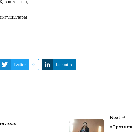
Қазақ ұлттық
оқытушылары
Twitter
0
LinkedIn
Next
revious
«Эрхэмсэ