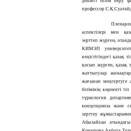
дейінгі білім беру 
профессор С.Қ.Суатай
Пленарлық мәжіліст
аспектілері мен қазақ
зерттеп жүрген, отан
КИМЭП университеті
кеңістігіндегі қазақ т
қосып жүрген, қазақ т
жаттығулар жинақта
жағынан меңгертуге 
білімінің көрнекті т
түркология департам
концепциясы және с
зерттеу жұмыстарыме
Абылайхан атындағы
Қоңырова Ақбота Тұра