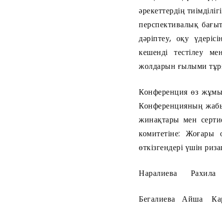
әрекеттердің тиімділіг
перспективалық бағыт
дәріптеу, оқу үдері
кешенді тестілеу м
жолдарын ғылыми тұрғ
Конференция өз жұмыс
Конференцияның жабы
жинақтары мен серти
комитетіне: Жоғары
өткізгендері үшін риз
Наралиева Рахила 
Бегалиева Айша Ка