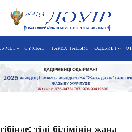
ЕУМЕТ
СҰХБАТ
ТАРИХ ТАНЫМ
ӘДЕБИЕТ
О
інде: тілі білімінің жаңа