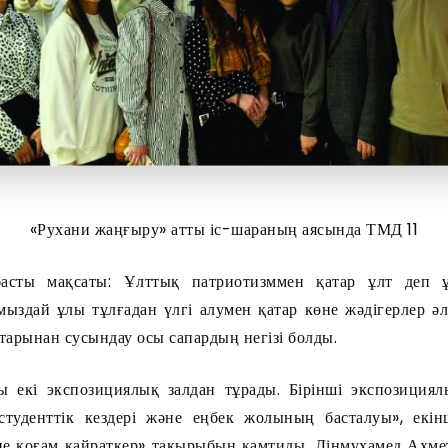
«Рухани жаңғыру» атты іс-шараның аясында ТМД 11
асты мақсаты: Ұлттық патриотизммен қатар ұлт деп ұ
ыздай ұлы тұлғадан үлгі алумен қатар көне жәдігерлер әле
арынан сусындау осы сапардың негізі болды.
ы екі экспозициялық залдан тұрады. Бірінші экспозициял
туденттік кездері және еңбек жолының басталуы», екін
не қоғам қайраткер» тақырыбын қамтиды. Дінмұхамед Ахм