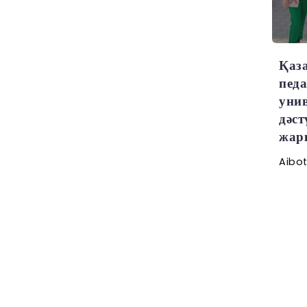
Қаз
пед
унив
дәс
жарқ
Aibo