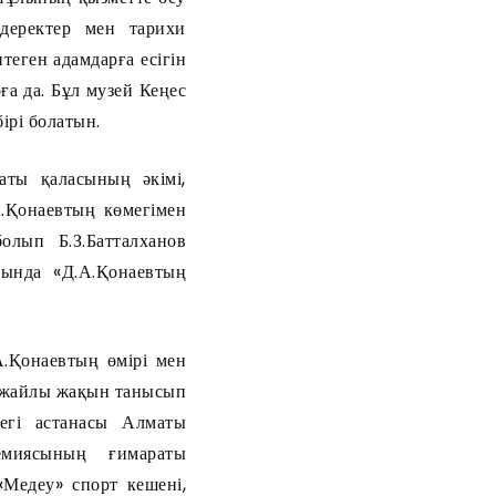
деректер мен тарихи
еген адамдарға есігін
ға да. Бұл музей Кеңес
ірі болатын.
ты қаласының әкімі,
.Қонаевтың көмегімен
лып Б.З.Батталханов
ында «Д.А.Қонаевтың
А.Қонаевтың өмірі мен
і жайлы жақын танысып
дегі астанасы Алматы
емиясының ғимараты
«Медеу» спорт кешені,