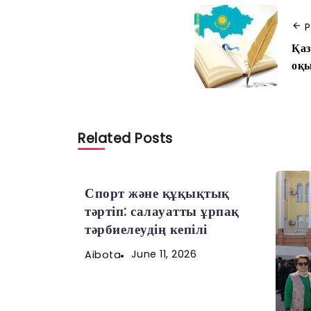
P
Қаз
оқы
Related Posts
Спорт және құқықтық
тәртіп: салауатты ұрпақ
тәрбиелеудің кепілі
June 11, 2026
Aibota