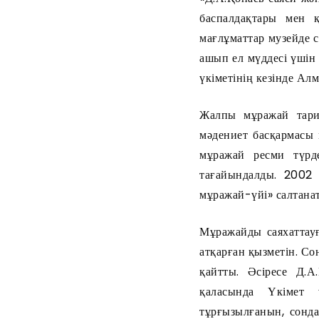
баспалдақтары мен 
мағлұматтар музейде 
ашып ел мүддесі үшін 
үкіметінің кезінде Ал
Жалпы мұражай тари
мәдениет басқармасы
мұражай ресми түрд
тағайындалды. 2002
мұражай-үйі» салтана
Мұражайды саяхаттауғ
атқарған қызметін. Со
қайтты. Әсіресе Д.А
қаласында Үкімет 
тұрғызылғанын, сонда