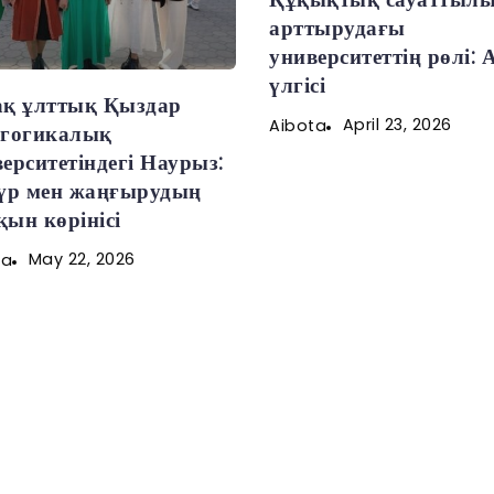
арттырудағы
университеттің рөлі: 
үлгісі
ақ ұлттық Қыздар
April 23, 2026
Aibota
агогикалық
ерситетіндегі Наурыз:
түр мен жаңғырудың
ын көрінісі
May 22, 2026
ta