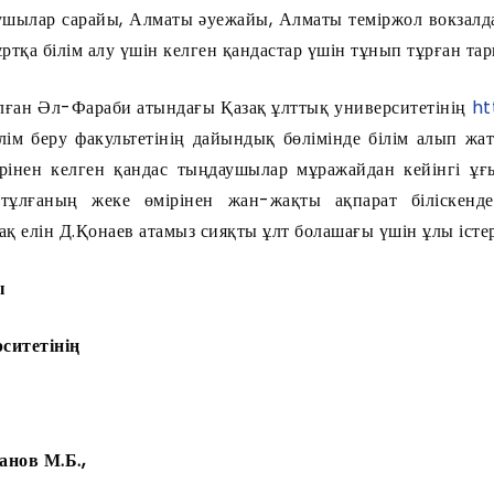
ушылар сарайы, Алматы әуежайы, Алматы теміржол вокзал
тқа білім алу үшін келген қандастар үшін тұнып тұрған тари
олған Әл-Фараби атындағы Қазақ ұлттық университетінің
ht
ілім беру факультетінің дайындық бөлімінде білім алып жа
рінен келген қандас тыңдаушылар мұражайдан кейінгі ұғ
тұлғаның жеке өмірінен жан-жақты ақпарат біліскенде
 елін Д.Қонаев атамыз сияқты ұлт болашағы үшін ұлы істер 
ы
ситетінің
анов М.Б.,