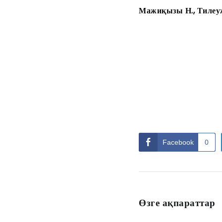
Мажиқызы Н., Тилеуж
Facebook
0
Өзге ақпараттар