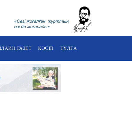
НЛАЙН ГАЗЕТ
КӘСІП
ТҰЛҒА