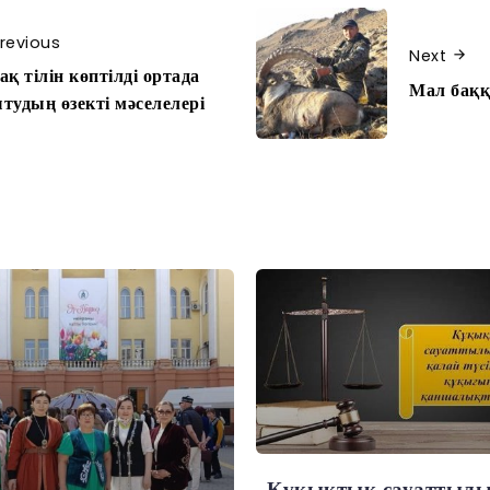
revious
Next
ақ тілін көптілді ортада
Мал баққа
тудың өзекті мәселелері
Құқықтық сауаттыл