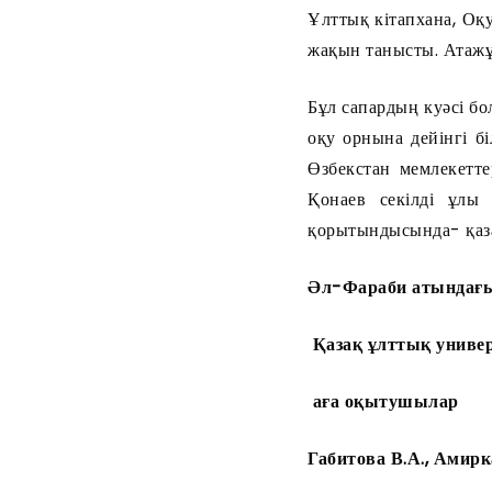
Ұлттық кітапхана, Оқ
жақын танысты. Атажұр
Бұл сапардың куәсі б
оқу орнына дейінгі б
Өзбекстан мемлекетте
Қонаев секілді ұлы 
қорытындысында- қазақ
Әл-Фараби атындағ
Қазақ ұлттық универ
аға оқытушылар
Габитова В.А., Амирк