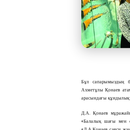
Бұл сапарымыздың б
Ахметұлы Қонаев атам
арасындағы құндылықт
Д.А. Қонаев мұражай
«Балалық шағы мен с
«Д.А.Қонаев саяси жә