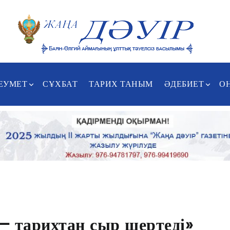
ЕУМЕТ
СҰХБАТ
ТАРИХ ТАНЫМ
ӘДЕБИЕТ
О
– тарихтан сыр шертеді»