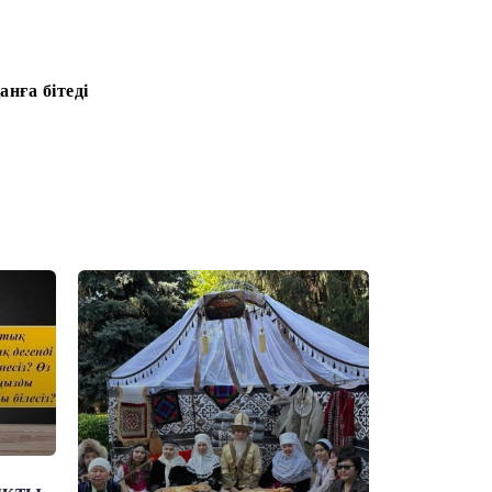
нға бітеді
ықты