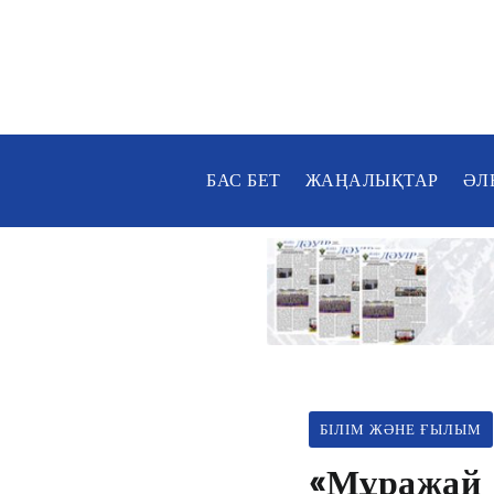
БАС БЕТ
ЖАҢАЛЫҚТАР
ӘЛ
БІЛІМ ЖӘНЕ ҒЫЛЫМ
«Мұражай 