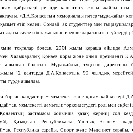
қоғам қайраткері ретінде қалыптасу жолы жайлы осы 
сақтаулы. «Д.А.Қонаевтың мемориалды пәтер-мұражайы» көпт
қызмет етіп келеді. Сондай-ақ студенттер мен тыңдаушылар
матыдағы сәулеттілік жағынан ерекше дараланатын үйлердің б
хына тоқталар болсақ, 2001 жылы қараша айында Алма
 мен Халықаралық Қонаев қоры және оның президенті Э.А
е ашылған болатын. Мұражайдың тұңғыш директоры бо
 жылы 12 қаңтарда Д.А.Қонаевтың 90 жылдық мерейтой
тты түрде ашылды.
а барған қандастар – мемлекет және қоғам қайраткері Д.
ндай-ақ, мемлекетті дамытып-өркендетудегі рөлі мен еңбег
.Қонаевтың бастамасы бойынша қазақ жерінің сол кез
үйі, Қазақстан Республикасы Ұлттық Ғылым акад
й-ақ, Республика сарайы, Спорт және Мәдениет сарайы, 