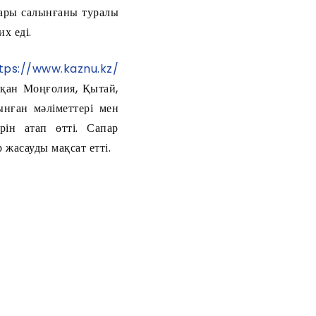
дары салынғаны туралы
х еді.
tps://www.kaznu.kz/
тқан Моңғолия, Қытай,
ынған мәліметтері мен
рін атап өтті. Сапар
жасауды мақсат етті.