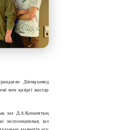
рандаған Дінмұхамед
мі мен қазіргі жастар
ық зал Д.А.Қонаевтың
ші экспозициялық зал
етұлының қызметте өсу