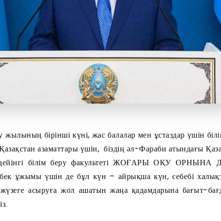
 жылының бірінші күні, жас балалар мен ұстаздар үшін білім
 Қазақстан азаматтары үшін, біздің әл-Фараби атындағы Қаз
 дейінгі білім беру факультеті ЖОҒАРЫ ОҚУ ОРНЫН
ұжымы үшін де бұл күн – айрықша күн, себебі халықт
жүзеге асыруға жол ашатын жаңа қадамдарына бағыт-бағд
з.