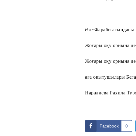
Әл-Фараби атындағы Қ
Жоғары оқу орнына дей
Жоғары оқу орнына де
аға оқытушылары Бега
Наралиева Рахила Тур
Facebook
0