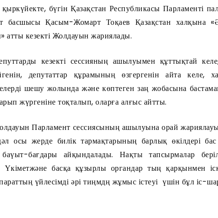
екте, бүгін Қазақстан Республикасы Парламенті пала
т басшысы Қасым-Жомарт Тоқаев Қазақстан халқына «Әд
» атты кезекті Жолдауын жариялады.
путтарды кезекті сессияның ашылуымен құттықтай келе,
генін, депутаттар құрамының өзгергенін айта келе, 
селелерді шешу жолында және көптеген заң жобасына бастам
арып жүргеніне тоқталып, оларға алғыс айтты.
уын Парламент сессиясының ашылуына орай жариялауын
дәл осы жерде билік тармақтарының барлық өкілдері бас
баүыт-бағдары айқындалады. Нақты тапсырмалар беріл
, Үкіметжәне басқа құзырлы органдар тың қарқынмен іске
ппараттың үйлесімді әрі тиңмдң жұмыс істеуі үшін бұл іс-ша