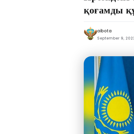
қоғамды қ
aibota
September 9, 20