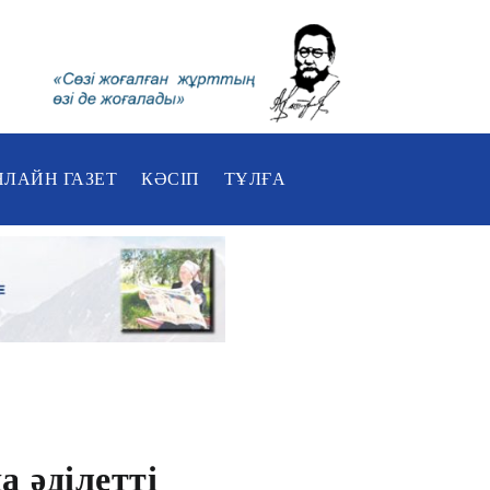
НЛАЙН ГАЗЕТ
КӘСІП
ТҰЛҒА
 әділетті