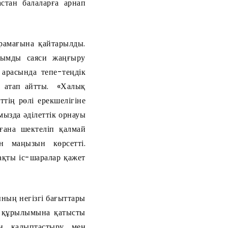
стан балаларға арнап
мағына қайтарылды.
уқымды саяси жаңғыру
 арасында тепе-теңдік
ін атап айтты. «Халық
тің рөлі ерекшелігіне
ызда әділеттік орнауы
ғана шектеліп қалмай
ін маңызын көрсетті.
нақты іс-шаралар қажет
ың негізгі бағыттары
ң құрылымына қатысты
ін қалыптастыру мен