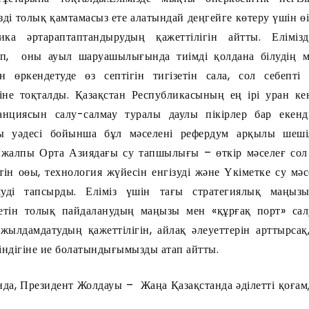
зді толық қамтамасыз ете алатындай деңгейге көтеру үшін 
ка әртараптаптандырудың қажеттілігін айтты. Еліміз
п, оны ауыл шаруашылығында тиімді қолдана білудің м
н өркендетуде өз септігін тигізетін сала, сол себепті
іне тоқталды. Қазақстан Республикасының ең ірі уран ке
нциясын салу-салмау туралы даулы пікірлер бар екенд
 уәдесі бойынша бұл мәселені рефердум арқылы шешіле
і, жалпы Орта Азиядағы су тапшылығы – өткір мәселеғ сол
ін оөы, технология жүйесін енгізуді және Үкіметке су мәс
уді тапсырды. Еліміз үшін тағы стратегиялық маңыз
етін толық пайдаланудың маңызы мен «құрғақ порт» сал
ылдамдатудың қажеттілігін, айлақ әлеуеттерін арттырсақ
індігіне ие болатындығымызды атап айтты.
езидент Жолдауы – Жаңа Қазақстанда әділетті қоғамд