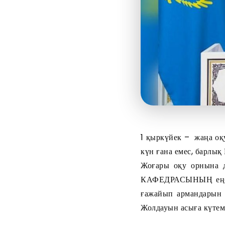
1 қыркүйек – жаңа оқу
күн ғана емес, барлық
Жоғары оқу орнына
КАФЕДРАСЫНЫҢ еңбек 
ғажайып армандарын 
Жолдауын асыға күтемі