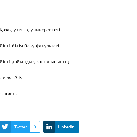
азақ ұлттық университеті
інгі білім беру факультеті
йінгі дайындық кафедрасының
лиева А.К.,
сыновна
Twitter
0
LinkedIn