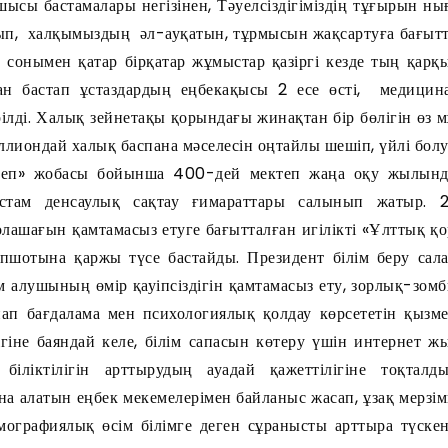
стамалары негізінен, Тәуелсіздігіміздің тұғырын ны
ып, халқымыздың әл-ауқатын, тұрмысын жақсартуға бағытт
, сонымен қатар бірқатар жұмыстар қазіргі кезде тың қарқ
 бастап ұстаздардың еңбекақысы 2 есе өсті, медицина
ілді. Халық зейнетақы қорындағы жинақтан бір бөлігін өз 
ллиондай халық баспана мәселесін оңтайлы шешіп, үйлі болуға
теп» жобасы бойынша 400-дей мектеп жаңа оқу жылында
стам денсаулық сақтау ғимараттары салынып жатыр.
лашағын қамтамасыз етуге бағытталған игілікті «Ұлттық қо
пшотына қаржы түсе бастайды. Президент білім беру сала
ім алушының өмір қауіпсіздігін қамтамасыз ету, зорлық-зом
нап бағдалама мен психологиялық қолдау көрсететін қызм
ігіне баяндай келе, білім сапасын көтеру үшін интернет ж
и біліктілігін арттырудың ауадай қажеттілігіне тоқта
а алатын еңбек мекемелерімен байланыс жасап, ұзақ мерзім
емографиялық өсім білімге деген сұранысты арттыра түскен