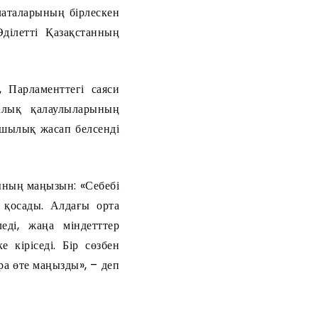
таларының бірлескен
ілетті Қазақстанның
 Парламенттегі саяси
халық қалаулыларының
ашылық жасап белсенді
ың маңызын: «Себебі
 қосады. Алдағы орта
еді, жаңа міндетттер
 кіріседі. Бір сөзбен
ра өте маңызды», – деп