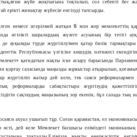
астық,яғни жүйе жоқтығына тоқталып, сол себепті бес жа
ай ерікті жинақтау жүйесін енгізуді тапсырды.
месе игерілмей жатқан 8 млн жер мемлекеттің қара
да игілікті шаралардың жүзеге асуының бір тетігі а
де ауқымды түрде жүргізілуімен қатар билік тармақтары
енттік Республикасы үлгісіне көшудің нәтижесі екендіг
емлекет» қағидатын нақты іске асыру барысында Парламент
ын қорғау саласында маңызды жұмыстар атқарылып, қоғамым
ар жүргізіліп жатыр дей келе, тек саяси реформалармен 
алық реформаларды сабақтастыра жүргізудің қажеттіліг
сіздігін сақтаудың маңызының зор екенін, бұл салада тың 
си ахуал ушығып тұр. Соған қарамастан, ел экономикасын
р өсті, дей келе Мемлекет басшысы еліміздегі экониканы
ұстарына тоқталды.Елімізде мықты өнеркәсіптік негіз