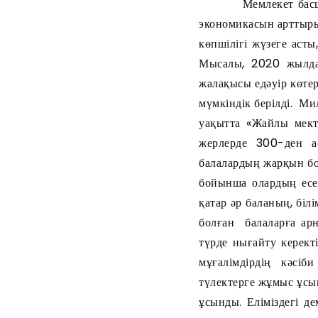
Мемлекет басшысы ба
экономикасын арттыр
көпшілігі жүзеге асты
Мысалы, 2020 жылдан
жалақысы едәуір көтер
мүмкіндік берілді. Ми
уақытта «Жайлы мек
жерлерде 300-ден а
балалардың жарқын бо
бойынша олардың есе
қатар әр баланың, біл
болған балаларға ар
түрде нығайту керект
мұғалімдірдің кәсіб
түлектерге жұмыс ұсын
ұсынды. Еліміздегі д