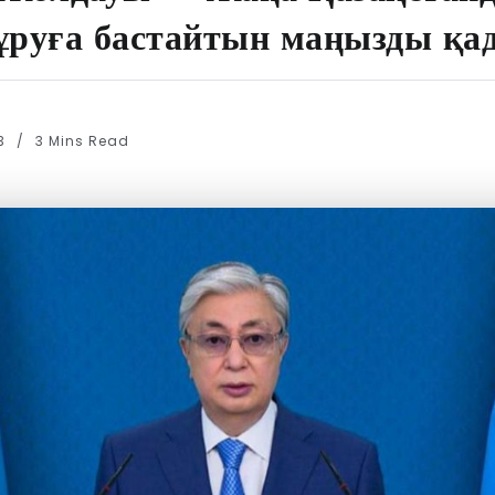
ұруға бастайтын маңызды қа
23
3 Mins Read