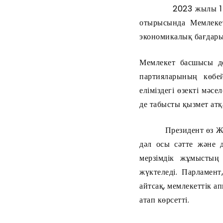
2023 жылы 1 қыркүй
отырысында Мемлеке
экономикалық бағдары
Мемлекет басшысы де
партияларының көбей
еліміздегі өзекті мә
де табысты қызмет атқ
Президент өз Жолда
дәл осы сәтте және 
мерзімдік жұмыстың 
жүктеледі. Парламент
айтсақ, мемлекеттік а
атап көрсетті.