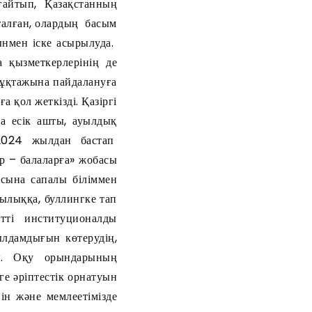
ғайтып, Қазақстанның
алған, олардың басым
ынмен іске асырылуда.
 қызметкерлерінің де
мұқтажына пайдалануға
 қол жеткізді. Қазіргі
 есік ашты, ауылдық
 2024 жылдан бастап
р – балаларға» жобасы
сына сапалы біліммен
былыққа, буллингке тап
етті институционалды
ылдамдығын көтерудің,
лды. Оқу орындарының
ге әріптестік орнатуын
ін және мемлеетімізде