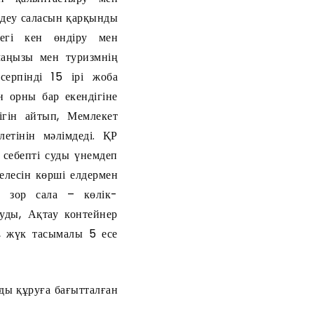
өідеу саласын қарқынды
дегі кен өндіру мен
аңызы мен туризмнің
 серпінді 15 ірі жоба
н орны бар екендігіне
ігін айтып, Мемлекет
тінін мәлімдеді. ҚР
 себепті суды үнемдеп
елесін көрші елдермен
ы зор сала – көлік-
уды, Ақтау контейнер
, жүк тасымалы 5 есе
ы құруға бағытталған