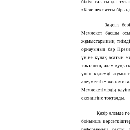
білім саласында тұт
«Келешек» атты бірыңғ
Заңсыз берілген не
Мемлекет басшы осын
жұмыстарының тиімді 
орнауының бар Презид
үніне құлақ асатын м
тоқталып, адам құқығ
үшін кқлемді жұмыст
әлеуметтік-экономик
Мемлекетіміздің қауіп
екендігіне тоқталды.
Қазір әлемде геосая
бойынша көрсеткіште
реформаның басты т