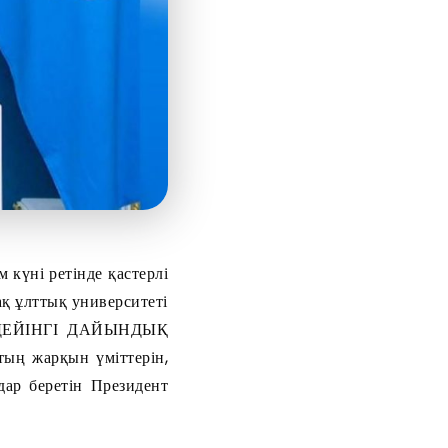
 күні ретінде қастерлі
ақ ұлттық университеті
А ДЕЙІНГІ ДАЙЫНДЫҚ
ың жарқын үміттерін,
ар беретін Президент