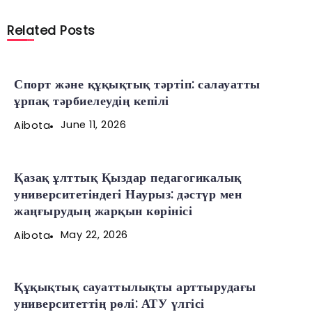
Related Posts
Спорт және құқықтық тәртіп: салауатты
ұрпақ тәрбиелеудің кепілі
June 11, 2026
Aibota
Қазақ ұлттық Қыздар педагогикалық
университетіндегі Наурыз: дәстүр мен
жаңғырудың жарқын көрінісі
May 22, 2026
Aibota
Құқықтық сауаттылықты арттырудағы
университеттің рөлі: АТУ үлгісі