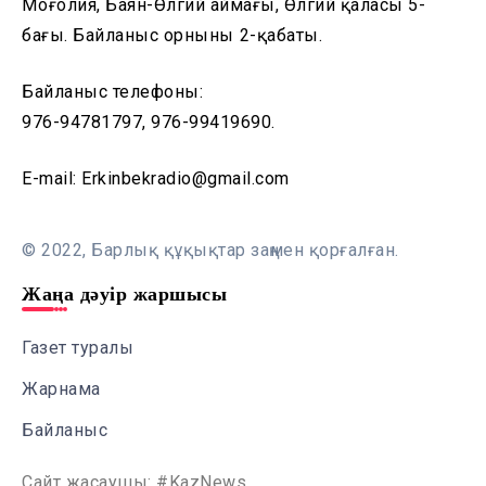
Моңғолия, Баян-Өлгий аймағы, Өлгий қаласы 5-
бағы. Байланыс орнының 2-қабаты.
Байланыс телефоны:
976-94781797, 976-99419690.
E-mail: Erkinbekradio@gmail.com
© 2022, Барлық құқықтар заңмен қорғалған.
Жаңа дәуір жаршысы
Газет туралы
Жарнама
Байланыс
Сайт жасаушы: #KazNews