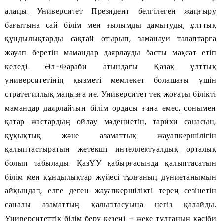
алаңы. Университет Президент белгілеген жаңғыру
бағытына сай білім мен ғылымды дамытуды, ұлттық
құндылықтарды сақтай отырып, заманауи талаптарға
жауап беретін мамандар даярлауды басты мақсат етіп
келеді. Әл-Фараби атындағы Қазақ ұлттық
университетінің қызметі мемлекет болашағы үшін
стратегиялық маңызға ие. Университет тек жоғары білікті
мамандар даярлайтын білім ордасы ғана емес, сонымен
қатар жастардың ойлау мәдениетін, тарихи санасын,
құқықтық және азаматтық жауапкершілігін
қалыптастыратын жетекші интеллектуалдық орталық
болып табылады. ҚазҰУ қабырғасында қалыптасатын
білім мен құндылықтар жүйесі тұлғаның дүниетанымын
айқындап, елге деген жауапкершілікті терең сезінетін
саналы азаматтың қалыптасуына негіз қалайды.
Университеттік білім беру кезеңі – жеке тұлғаның кәсіби