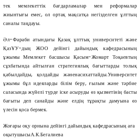
тек мемлекеттік бағдарламалар мен реформалар
жиынтығы емес, ол ортақ мақсатқа негізделген ұлттың
саналы таңдауы.
Әл-Фараби атындағы Қазақ ұлттық университеті және
ҚазҰУ-дың ЖОО дейінгі дайындық кафедрасының
ұжымы Мемлекет басшысы Қасым-Жомарт Тоқаевтың
сұхбатында айтылған стратегиялық бағыттарды толық
қабылдайды, қолдайды жәненасихаттайды.Университет
ұжымы бұл идеяларды білім беру, ғылым және тәрбие
саласында жүйелі түрде іске асыруды өз қызметінің басты
бағыты деп санайды және елдің тұрақты дамуына өз
үлесін қоса бермек.
Жоғары оқу орнына дейінгі дайындық кафедрасының аға
оқытушысыА.К.Бегалиева