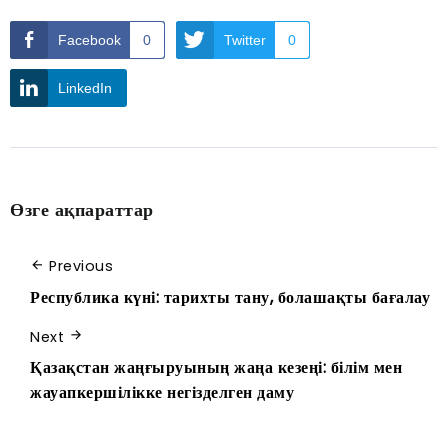
Facebook
0
Twitter
0
LinkedIn
Өзге ақпараттар
Previous
Республика күні: тарихты тану, болашақты бағалау
Next
Қазақстан жаңғыруының жаңа кезеңі: білім мен
жауапкершілікке негізделген даму