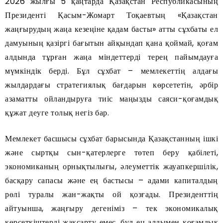
2026 жылғы 5 қаңтарда Қазақстан Республикасының
Президенті Қасым-Жомарт Тоқаевтың «Қазақстан
жаңғырудың жаңа кезеңіне қадам басты» атты сұхбаты ел
дамуының қазіргі бағытын айқындап қана қоймай, қоғам
алдында тұрған жаңа міндеттерді терең пайымдауға
мүмкіндік берді. Бұл сұхбат – мемлекеттің алдағы
жылдардағы стратегиялық бағдарын көрсететін, әрбір
азаматты ойландыруға тиіс маңызды саяси-қоғамдық
құжат деуге толық негіз бар.
Мемлекет басшысы сұхбат барысында Қазақстанның ішкі
және сыртқы сын-қатерлерге төтеп беру қабілеті,
экономиканың орнықтылығы, әлеуметтік жауапкершілік,
басқару сапасы және ең бастысы – адами капиталдың
рөлі туралы жан-жақты ой қозғады. Президенттің
айтуынша, жаңғыру дегеніміз – тек экономикалық
көрсеткіштерді жақсарту емес, бұл ең алдымен қоғамдық