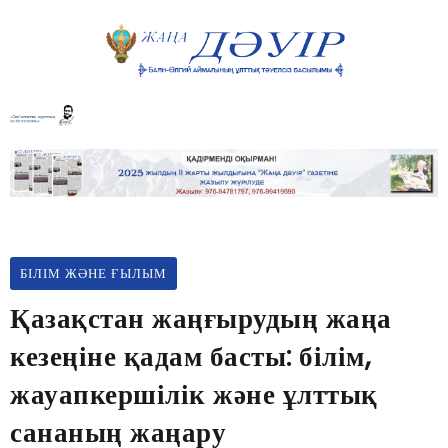
БІЛІМ ЖӘНЕ ҒЫЛЫМ
Қазақстан жаңғырудың жаңа
кезеңіне қадам басты: білім,
жауапкершілік және ұлттық
сананың жаңару