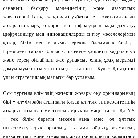
сананың, басқару мәдениетінің және азаматтық
жауапкершіліктің жаңаруы.Сұхбатта ел экономикасын
әртараптандыру, өндіріс пен инфрақұрылымды дамыту,
цифрландыру мен инновацияларды енгізу мәселелерімен
қатар, білім мен ғылымға ерекше басымдық берілді.
Президент сапалы білімсіз, бәсекеге қабілетті кадрларсыз
және терең ойлайтын жас ұрпақсыз елдің ұзақ мерзімді
дамуы мүмкін еместігін нақты атап өтті. Бұл – Қазақстан
үшін стратегиялық маңызы бар ұстаным.
Осы тұрғыда еліміздің жетекші жоғары оқу орындарының
бірі – әл-Фараби атындағы Қазақ ұлттық университетінің
атқарып отырған миссиясы айрықша маңызға ие. ҚазҰУ
– тек білім беретін мекеме ғана емес, ол ұлттық
интеллектуалдық орталық, ғылыми ойдың, азаматтық
көзқарастың және қоғамдық жауапкершіліктің қалыптасу