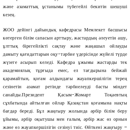
және азаматтық ұстанымы түбегейлі бекитін шешуші
кезең.
ЖОО дейінгі дайындық кафедрасы Мемлекет басшысы
көтерген білім сапасын арттыру, жастардың әлеуетін ашу,
ұлттық бірегейлікті сақтау және жаңашыл ойлауды
дамыту қағидаттарын оқу-тәрбие үдерісінде жүйелі түрде
жүзеге асырып келеді. Кафедра ұжымы жастарды тек
академиялық тұрғыда емес, ел тағдырына бейжай
қарамайтын, қоғам алдындағы жауапкершілігін терең
сезінетін азамат ретінде тәрбиелеуді басты міндет
санайды.Президент Қасым-Жомарт Тоқаевтың
сұхбатында айтылған ойлар Қазақстан қоғамына нақты
бағдар береді. Бұл жаңғыру жолында әрбір білім беру
ұйымы, әрбір оқытушы мен ғалым, әрбір жас өз орнын
және өз жауапкершілігін сезінуі тиіс. Өйткені жаңғыру –