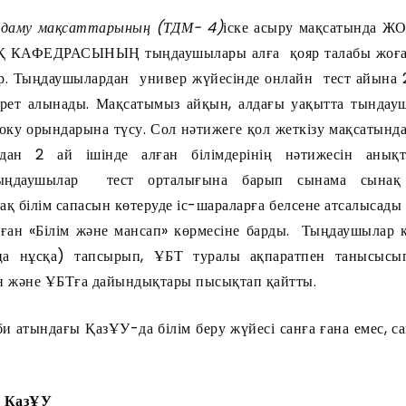
даму мақсаттарының (ТДМ- 4)
іске асыру мақсатында
КАФЕДРАСЫНЫҢ тыңдаушылары алға қояр талабы жоғар
. Тыңдаушылардан универ жүйесінде онлайн тест айына 2
 рет алынады. Мақсатымыз айқын, алдағы уақытта тында
 оку орындарына түсу. Сол нәтижеге қол жеткізу мақсатында
дан 2 ай ішінде алған білімдерінің нәтижесін анық
ыңдаушылар тест орталығына барып сынама сынақ 
қ білім сапасын көтеруде іс-шараларға белсене атсалысады 
ған «Білім және мансап» көрмесіне барды. Тыңдаушылар к
ңа нұсқа) тапсырып, ҰБТ туралы ақпаратпен танысысы
н және ҰБТға дайындықтары пысықтап қайтты.
и атындағы ҚазҰУ-да білім беру жүйесі санға ғана емес, сап
ы ҚазҰУ