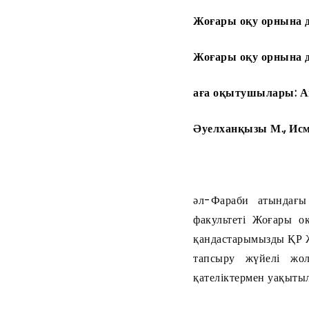
Жоғары оқу орнына де
Жоғары оқу орнына 
аға оқытушылары: Ам
Әуелханқызы М., Исм
әл-Фараби атында
факультеті Жоғары о
қандастарымызды ҚР Ж
тапсыру жүйелі жол
қателіктермен уақыты