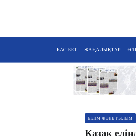
БАС БЕТ
ЖАҢАЛЫҚТАР
ӘЛ
БІЛІМ ЖӘНЕ ҒЫЛЫМ
Қазақ елін