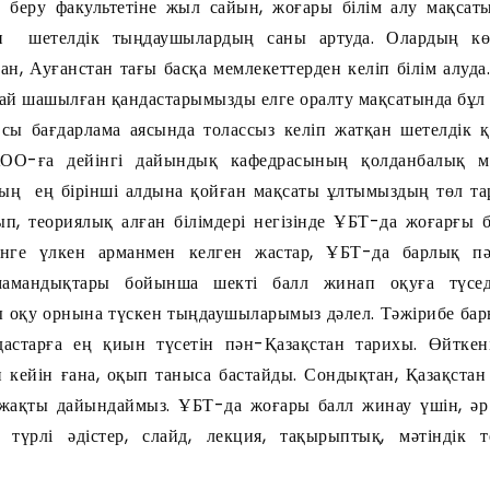
 беру факультетіне жыл сайын, жоғары білім алу мақсат
ен шетелдік тыңдаушылардың саны артуда. Олардың көб
ан, Ауғанстан тағы басқа мемлекеттерден келіп білім алуда.
дай шашылған қандастарымызды елге оралту мақсатында бұл 
сы бағдарлама аясында толассыз келіп жатқан шетелдік 
ЖОО-ға дейінгі дайындық кафедрасының қолданбалық м
ң ең бірінші алдына қойған мақсаты ұлтымыздың төл та
ып, теориялық алған білімдері негізінде ҰБТ-да жоғарғы б
енге үлкен арманмен келген жастар, ҰБТ-да барлық пә
 мамандықтары бойынша шекті балл жинап оқуға түсе
 оқу орнына түскен тыңдаушыларымыз дәлел. Тәжірибе ба
дастарға ең қиын түсетін пән-Қазақстан тарихы. Өйткені
н кейін ғана, оқып таныса бастайды. Сондықтан, Қазақста
ақты дайындаймыз. ҰБТ-да жоғары балл жинау үшін, әр
 түрлі әдістер, слайд, лекция, тақырыптық, мәтіндік 