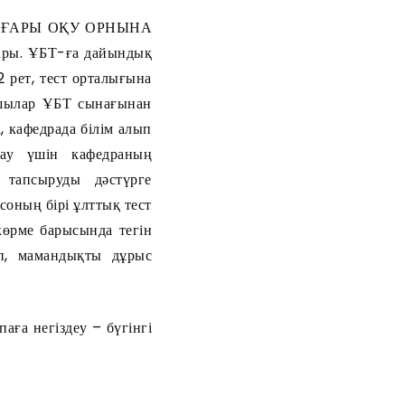
 ЖОҒАРЫ ОҚУ ОРНЫНА
ы. ҰБТ-ға дайындық
 рет, тест орталығына
ушылар ҰБТ сынағынан
, кафедрада білім алып
тау үшін кафедраның
тапсыруды дәстүрге
соның бірі ұлттық тест
өрме барысында тегін
п, мамандықты дұрыс
аға негіздеу – бүгінгі