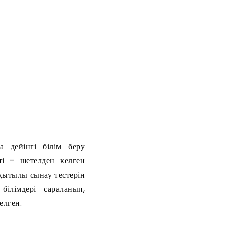
 дейінгі білім беру
ті – шетелден келген
қытылы сынау тестерін
ілімдері сараланып,
елген.