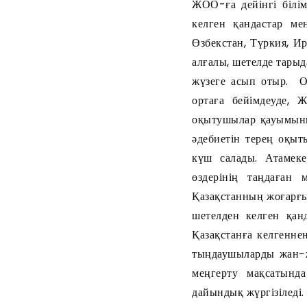
ЖОО-ға дейінгі білім
келген қандастар м
Өзбекстан, Түркия, Ир
алғалы, шетелде тары
жүзеге асып отыр. О
ортаға бейімдеуде, 
оқытушылар қауымыны
әдебиетін терең оқыт
күш салады. Атамек
өздерінің таңдаған
Қазақстанның жоғарғы
шетелден келген қан
Қазақстанға келгенне
тыңдаушыларды жан-ж
меңгерту мақсатында
дайындық жүргізіледі.