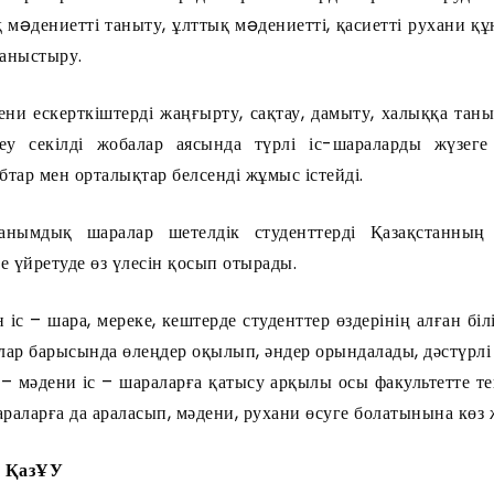
 мəдениетті таныту, ұлттық мəдениетті, қасиетті рухани қ
таныстыру.
ени ескерткіштерді жаңғырту, сақтау, дамыту, халыққа таны
еу секілді жобалар аясында түрлі іс-шараларды жүзеге
убтар мен орталықтар белсенді жұмыс істейді.
анымдық шаралар шетелдік студенттерді Қазақстанның
е үйретуде өз үлесін қосып отырады.
н іс – шара, мереке, кештерде студенттер өздерінің алған бі
ар барысында өлеңдер оқылып, әндер орындалады, дәстүрлі к
 мәдени іс – шараларға қатысу арқылы осы факультетте тек
араларға да араласып, мәдени, рухани өсуге болатынына көз 
ы ҚазҰУ