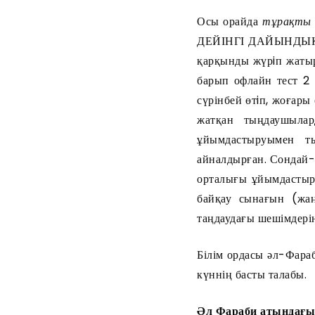
Осы орайда
тұрақты 
ДЕЙІНГІ ДАЙЫНДЫҚ 
қарқынды жүрiп жатыр
барып офлайн тест 2
сүрінбей өтiп, жоғары
жатқан тыңдаушылар
ұйымдастыруымен т
айналдырған. Сондай-а
орталығы ұйымдастыр
байқау сынағын (жа
таңдаудағы шешімдері
Білім ордасы әл-Фараб
күннің басты талабы.
Әл Фараби атындағ