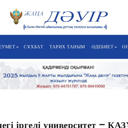
ЕУМЕТ
СҰХБАТ
ТАРИХ ТАНЫМ
ӘДЕБИЕТ
О
дегі іргелі университет – ҚА