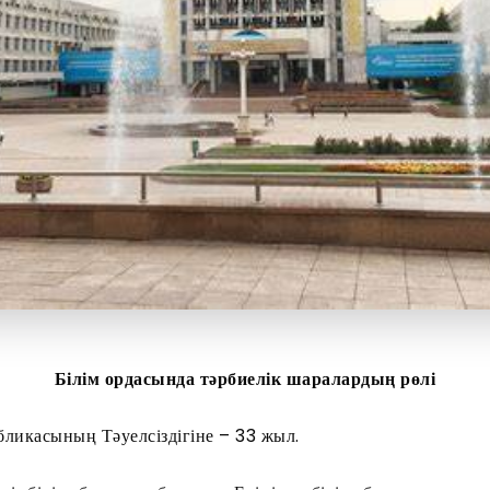
Білім ордасында т
әрбиелік шаралардың рөлі
бликасының Тәуелсіздігіне – 33 жыл.