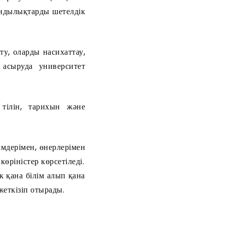
ұндылықтарды шетелдік
ту, оларды насихаттау,
 асыруда университет
 тілін, тарихын және
лімдерімен, өнерлерімен
өріністер көрсетіледі.
 қана білім алып қана
жеткізіп отырады.