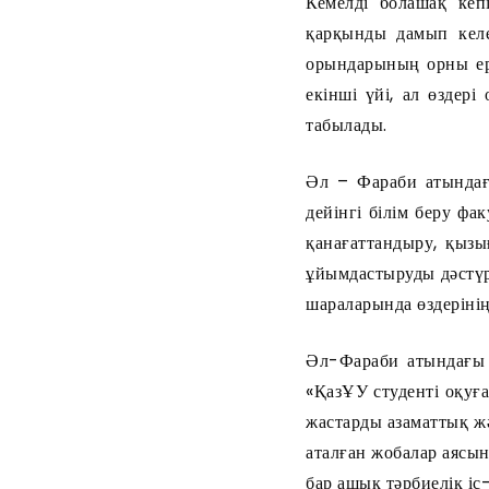
Кемелді болашақ кеп
қарқынды дамып келе
орындарының орны ере
екінші үйі, ал өздер
табылады.
Әл – Фараби атындағ
дейінгі білім беру фа
қанағаттандыру, қыз
ұйымдастыруды дәстүрг
шараларында өздерінің
Әл-Фараби атындағы Қ
«ҚазҰУ студенті оқуға
жастарды азаматтық ж
аталған жобалар аясы
бар ашық тәрбиелік іс