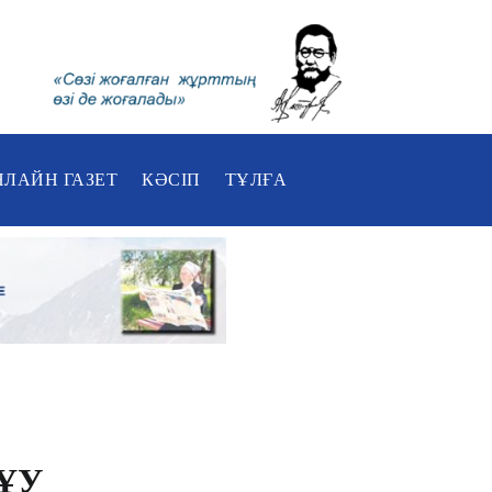
НЛАЙН ГАЗЕТ
КӘСІП
ТҰЛҒА
ЗҰУ