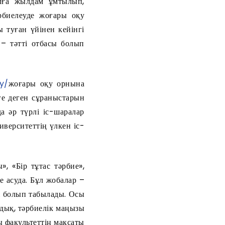
алға жылдам ұмтылып,
рбиелеуде жоғары оқу
 туған үйінен кейінгі
 – тәтті отбасы болып
ty/
жоғары оқу орнына
мге деген сұраныстарын
 әр түрлі іс-шаралар
верситеттің үлкен іс-
, «Бір тұтас тәрбие»,
е асуда. Бұл жобалар –
і болып табылады. Осы
дық, тәрбиелік маңызы
ы факультеттің мақсаты