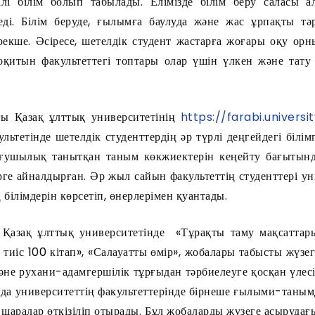
ілі білім болып табылады. Елімізде білім беру саласы 
ді. Білім беруде, ғылымға баулуда және жас ұрпақты тә
кше. Әсіресе, шетелдік студент жастарға жоғары оқу орны
і оқитын факультеттегі топтары олар үшін үлкен және тату
ы Қазақ ұлттық университетінің
https://farabi.universi
культетінде шетелдік студенттердің әр түрлі деңгейдегі білі
ығушылық танытқан таным көкжиектерін кеңейту бағытында
е айналдырған. Әр жыл сайын факультеттің студенттері уни
 білімдерін көрсетіп, өнерлерімен қуантады.
азақ ұлттық университетінде «Тұрақты таму мақсаттары»
 тиіс 100 кітап», «Салауатты өмір», жобалары табысты жүзег
әне рухани-адамгершілік тұрғыдан тәрбиелеуге қосқан үлес
нда университеттің факультеттерінде бірнеше ғылыми-таным
-шаралар өткізіліп отырады. Бұл жобаларды жүзеге асырудағ