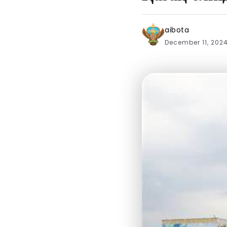
aibota
December 11, 202