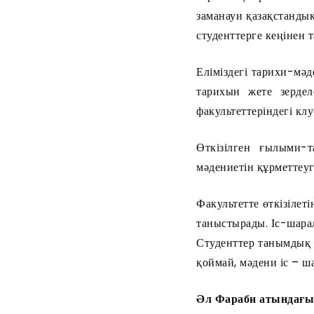
заманауи қазақстандық
студенттерге кеңінен 
Еліміздегі тарихи-мәд
тарихын жете зердел
факультеттеріндегі кл
Өткізілген ғылыми-т
мәдениетін құрметтеуг
Факультетте өткізілеті
таныстырады. Іс-шарал
Студенттер танымдық –
қоймай, мәдени іс – ш
Әл Фараби атындағ