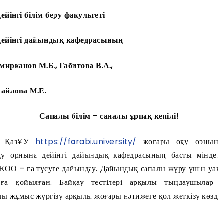
йінгі білім беру факультеті
дейінгі дайындық кафедрасының
ирканов М.Б., Габитова В.А.,
айлова М.Е.
Сапалы білім – саналы ұрпақ кепілі!
ғы ҚазҰУ
https://farabi.university/
жоғары оқу орнына
қу орнына дейінгі дайындық кафедрасының басты мінде
ОО – ға түсуге дайындау. Дайындық сапалы жүру үшін уа
ға қойылған. Байқау тестілері арқылы тыңдаушылар б
лы жұмыс жүргізу арқылы жоғары нәтижеге қол жеткізу көзд