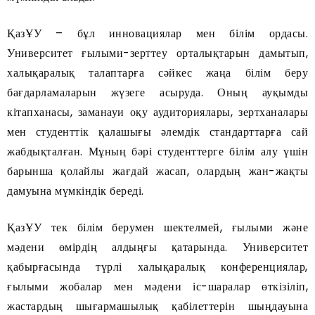
ҚазҰУ – бұл инновациялар мен білім ордасы.
Университет ғылыми-зерттеу орталықтарын дамытып,
халықаралық талаптарға сәйкес жаңа білім беру
бағдарламаларын жүзеге асыруда. Оның ауқымды
кітапханасы, заманауи оқу аудиториялары, зертханалары
мен студенттік қалашығы әлемдік стандарттарға сай
жабдықталған. Мұның бәрі студенттерге білім алу үшін
барынша қолайлы жағдай жасап, олардың жан-жақты
дамуына мүмкіндік береді.
ҚазҰУ тек білім берумен шектелмей, ғылыми және
мәдени өмірдің алдыңғы қатарында. Университет
қабырғасында түрлі халықаралық конференциялар,
ғылыми жобалар мен мәдени іс-шаралар өткізіліп,
жастардың шығармашылық қабілеттерін шыңдауына