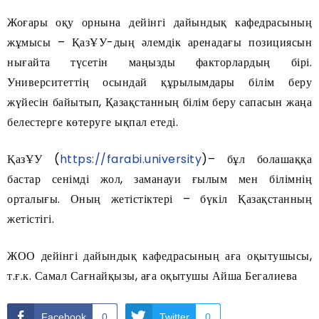
Жоғары оқу орнына дейінгі дайындық кафедрасының
жұмысы – ҚазҰУ-дың әлемдік аренадағы позициясын
нығайта түсетін маңызды факторлардың бірі.
Университеттің осындай құрылымдары білім беру
жүйесін байытып, Қазақстанның білім беру сапасын жаңа
белестерге көтеруге ықпал етеді.
ҚазҰУ (
https://farabi.university
)– бұл болашаққа
бастар сенімді жол, заманауи ғылым мен білімнің
орталығы. Оның жетістіктері – бүкіл Қазақстанның
жетістігі.
ЖОО дейінгі дайындық кафедрасының аға оқытушысы,
т.ғ.к. Самал Сағнайқызы, аға оқытушы Айша Бегалиева
Facebook
0
Twitter
0