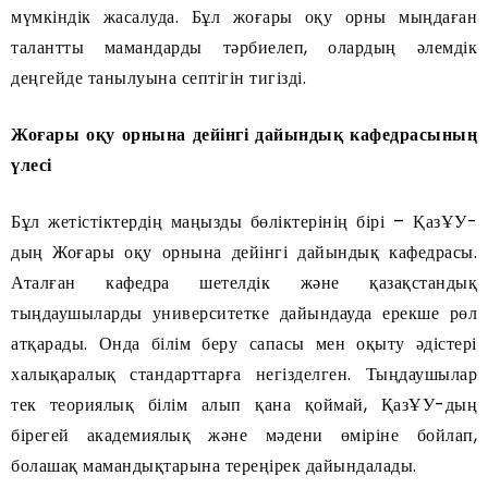
мүмкіндік жасалуда. Бұл жоғары оқу орны мыңдаған
талантты мамандарды тәрбиелеп, олардың әлемдік
деңгейде танылуына септігін тигізді.
Жоғары оқу орнына дейінгі дайындық кафедрасының
үлесі
Бұл жетістіктердің маңызды бөліктерінің бірі – ҚазҰУ-
дың Жоғары оқу орнына дейінгі дайындық кафедрасы.
Аталған кафедра шетелдік және қазақстандық
тыңдаушыларды университетке дайындауда ерекше рөл
атқарады. Онда білім беру сапасы мен оқыту әдістері
халықаралық стандарттарға негізделген. Тыңдаушылар
тек теориялық білім алып қана қоймай, ҚазҰУ-дың
бірегей академиялық және мәдени өміріне бойлап,
болашақ мамандықтарына тереңірек дайындалады.