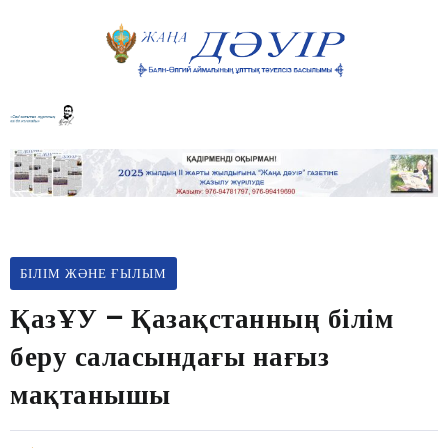
БІЛІМ ЖӘНЕ ҒЫЛЫМ
ҚазҰУ – Қазақстанның білім
беру саласындағы нағыз
мақтанышы