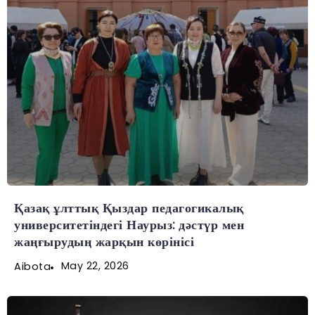
Қазақ ұлттық Қыздар педагогикалық
университетіндегі Наурыз: дәстүр мен
жаңғырудың жарқын көрінісі
May 22, 2026
Aibota