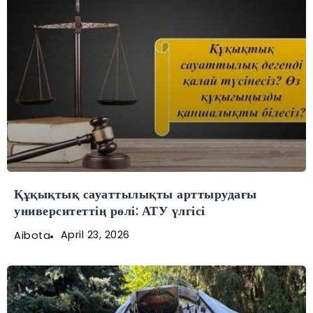
Құқықтық сауаттылықты арттырудағы
университеттің рөлі: АТУ үлгісі
April 23, 2026
Aibota