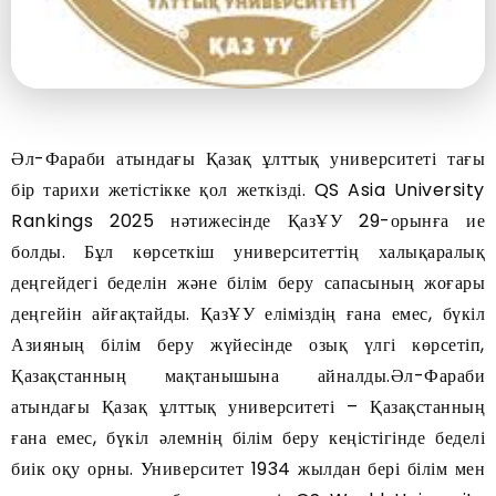
Әл-Фараби атындағы Қазақ ұлттық университеті тағы
бір тарихи жетістікке қол жеткізді. QS Asia University
Rankings 2025 нәтижесінде ҚазҰУ 29-орынға ие
болды. Бұл көрсеткіш университеттің халықаралық
деңгейдегі беделін және білім беру сапасының жоғары
деңгейін айғақтайды. ҚазҰУ еліміздің ғана емес, бүкіл
Азияның білім беру жүйесінде озық үлгі көрсетіп,
Қазақстанның мақтанышына айналды.Әл-Фараби
атындағы Қазақ ұлттық университеті – Қазақстанның
ғана емес, бүкіл әлемнің білім беру кеңістігінде беделі
биік оқу орны. Университет 1934 жылдан бері білім мен