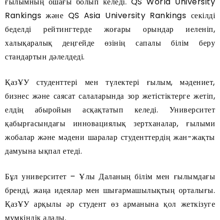
ғылымның ошағы болып келеді. QS World University
Rankings және QS Asia University Rankings секілді
беделді рейтингтерде жоғары орындар иеленіп,
халықаралық деңгейде өзінің сапалы білім беру
стандартын дәлелдеді.
ҚазҰУ студенттері мен түлектері ғылым, мәдениет,
бизнес және саясат салаларында зор жетістіктерге жетіп,
елдің абыройын асқақтатып келеді. Университет
қабырғасындағы инновациялық зертханалар, ғылыми
жобалар және мәдени шаралар студенттердің жан-жақты
дамуына ықпал етеді.
Бұл университет – Ұлы Даланың білім мен ғылымдағы
бренді, жаңа идеялар мен шығармашылықтың орталығы.
ҚазҰУ арқылы әр студент өз арманына қол жеткізуге
мүмкіндік алады.