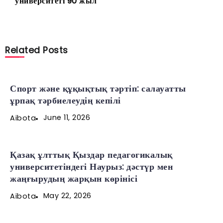
университеті 90 жыл
Related Posts
Спорт және құқықтық тәртіп: салауатты
ұрпақ тәрбиелеудің кепілі
June 11, 2026
Aibota
Қазақ ұлттық Қыздар педагогикалық
университетіндегі Наурыз: дәстүр мен
жаңғырудың жарқын көрінісі
May 22, 2026
Aibota