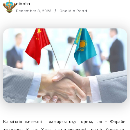
aibota
December 8, 2023
One Min Read
Еліміздің жетекші жоғарғы оқу орны, әл – Фараби
атындағы Қазақ Ұлттық университеті, өзінің бастауын