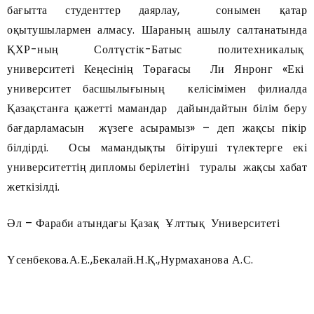
бағытта студенттер даярлау, сонымен қатар
оқытушылармен алмасу. Шараның ашылу салтанатында
ҚХР-ның Солтүстік-Батыс политехникалық
университеті Кеңесінің Төрағасы Ли Янронг «Екі
университет басшылығының келісімімен филиалда
Қазақстанға қажетті мамандар дайындайтын білім беру
бағдарламасын жүзеге асырамыз» – деп жақсы пікір
білдірді. Осы мамандықты бітіруші түлектерге екі
университеттің дипломы берілетіні туралы жақсы хабат
жеткізілді.
Әл – Фараби атындағы Қазақ Ұлттық Университеті
Үсенбекова.А.Е.,Бекалай.Н.Қ.,Нурмаханова А.С.