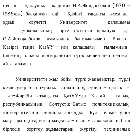
негізін қалаушы, академик Ө.А.Жолдасбеков (1970 –
1986жж) басқарған еді. Қазіргі таңдағы әсем де,
әдемі, сәулетті Университет қалашығы
құрылысының ірге тасының қалануы да
Ө.А.Жолдасбеков ағамыздың бастамасымен болған.
Қазіргі таңда ҚазҰУ – нің қалашығы ғылымның,
білімнің ошағы шоғырланған тұтас кешен деп сенімді
айта аламыз.
Университетте жыл бойы түрлі жаңалықтар, түрлі
кездесулер өтіп тұрады, соның бірі, сүбелі жаңалық –
әл-Фараби атындағы ҚазҰУ-да Қытай халық
республикасының Солтүстік-Батыс политехникалық
университетінің филиалы ашылды. Бұл еліміз үшін
маңызды оқиға, оның мақсаты – ғылым саласында екі ел
бірлесіп зерттеу жұмыстарын жүргізу, техникалық