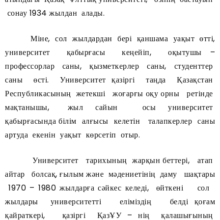
сонау 1934 жылдан алады.
Міне, сол жылдардан бері қаншама уақыт өтті,
университет қабырғасы кеңейіп, оқытушы –
профессорлар саны, қызметкерлер саны, студенттер
саны өсті. Университет қазіргі таңда Қазақстан
Республикасының жетекші жоғарғы оқу орны ретінде
мақтанышы, жыл сайын осы университет
қабырғасында білім алғысы келетін талапкерлер саны
артуда екенін уақыт көрсетіп отыр.
Университет тарихының жарқын беттері, атап
айтар болсақ, ғылым және мәдениетінің даму шақтары
1970 – 1980 жылдарға сәйкес келеді, өйткені сол
жылдары университетті еліміздің белді қоғам
қайраткері, қазіргі ҚазҰУ – нің қалашығының