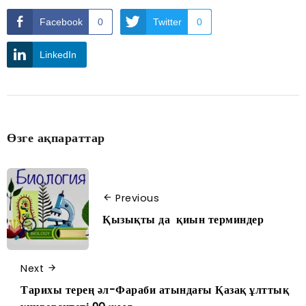
Facebook
0
Twitter
0
LinkedIn
Өзге ақпараттар
Previous
Қызықты да қиын терминдер
Next
Тарихы терең әл-Фараби атындағы Қазақ ұлттық