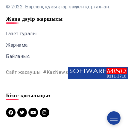
© 2022, Барлық құқықтар заңмен қорғалған.
Жаңа дәуір жаршысы
Газет туралы
Жарнама
Байланыс
Сайт жасаушы: #KazNews
Бізге қосылыңыз