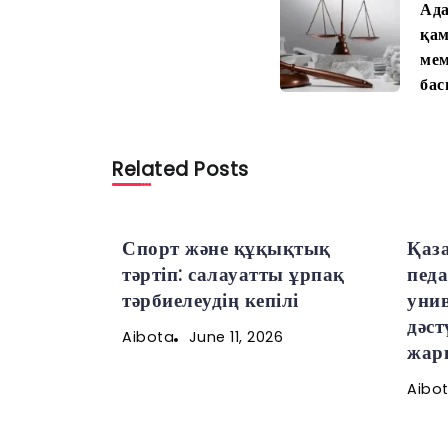
Ад
қам
мем
ба
Related Posts
Спорт және құқықтық
Қаз
тәртіп: салауатты ұрпақ
пед
тәрбиелеудің кепілі
унив
дәс
June 11, 2026
Aibota
жарқ
Aibo