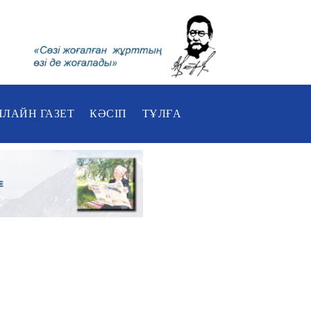
НЛАЙН ГАЗЕТ
КӘСІП
ТҰЛҒА