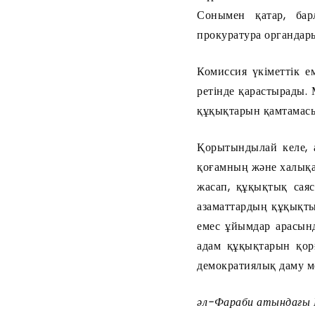
Сонымен қатар, бар
прокуратура органдар
Комиссия үкіметтік е
ретінде қарастырады.
құқықтарын қамтамасыз 
Қорытындылай келе, 
қоғамның және халықар
жасап, құқықтық саяс
азаматтардың құқықтық
емес ұйымдар арасынд
адам құқықтарын қорғ
демократиялық даму ме
әл-Фараби атындағы 