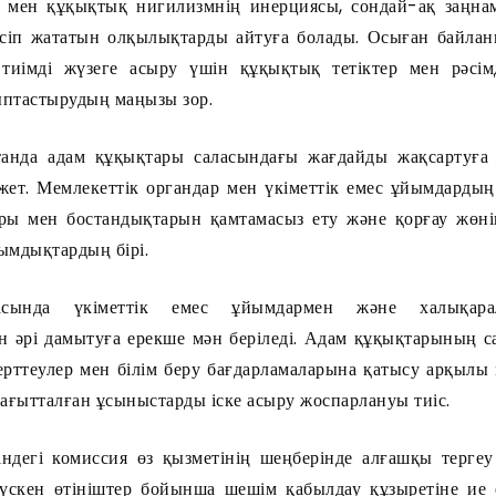
м мен құқықтық нигилизмнің инерциясы, сондай-ақ заңна
есіп жататын олқылықтарды айтуға болады. Осыған байла
тиімді жүзеге асыру үшін құқықтық тетіктер мен рәсімде
ыптастырудың маңызы зор.
танда адам құқықтары саласындағы жағдайды жақсартуға 
жет. Мемлекеттік органдар мен үкіметтік емес ұйымдардың 
ры мен бостандықтарын қамтамасыз ету және қорғау жөн
ымдықтардың бірі.
асында үкіметтік емес ұйымдармен және халықара
 әрі дамытуға ерекше мән беріледі. Адам құқықтарының 
зерттеулер мен білім беру бағдарламаларына қатысу арқылы
бағытталған ұсыныстарды іске асыру жоспарлануы тиіс.
ндегі комиссия өз қызметінің шеңберінде алғашқы тергеу
түскен өтініштер бойынша шешім қабылдау құзыретіне ие е