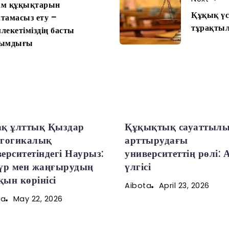
ам құқықтарын
Құқық үс
тамасыз ету –
тұрақтыл
лекетіміздің басты
сымдығы
ақ ұлттық Қыздар
Құқықтық сауаттыл
агогикалық
арттырудағы
ерситетіндегі Наурыз:
университеттің рөлі: 
түр мен жаңғырудың
үлгісі
ын көрінісі
April 23, 2026
Aibota
May 22, 2026
ta