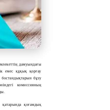
емлекеттің дамуындағы
тік емес құқық қорғау
н бостандықтарын бұзу
ніндегі комиссияның
ды.
ң қатарында қоғамдық