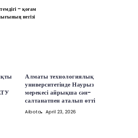
темдігі – қоғам
ығының негізі
ықты
Алматы технологиялық
университетінде Наурыз
АТУ
мерекесі айрықша сән-
салтанатпен аталып өтті
April 23, 2026
Aibota