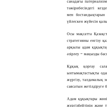
санадағы патернализ
тәжірибесіндегі кезд
мен бостандықтарын 
үйлескен жүйесін қал
Осы мақсатта Қазақс
стратегияны енгізу қа
арқылы адам құқықта
әзірлеу – маңызды бас
Құқық қорғау сал
ынтымақтастықты одан
жүргізу, талдамалық 
саясатын жетілдіруге 
Адам құқықтары жөні
жүргізбейтінін және 