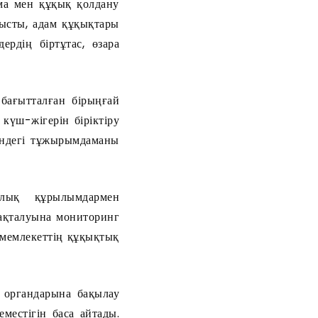
ма мен құқық қолдану
нысты, адам құқықтары
рдің біртұтас, өзара
бағытталған бірыңғай
күш-жігерін біріктіру
індегі тұжырымдаманы
лық құрылымдармен
сақталуына мониторинг
 мемлекеттің құқықтық
 органдарына бақылау
местігін баса айтады.