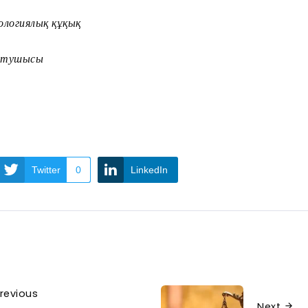
ологиялық құқық
қытушысы
Twitter
0
LinkedIn
revious
Next