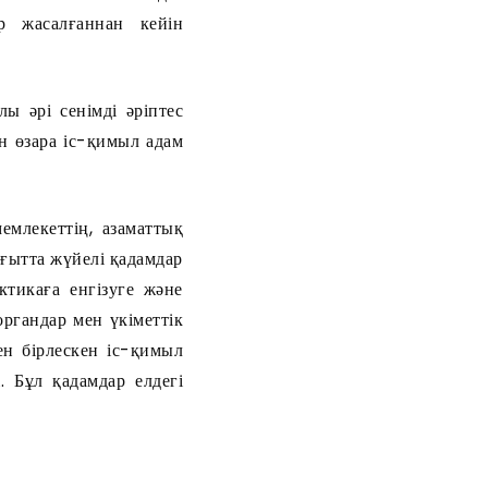
р жасалғаннан кейін
ы әрі сенімді әріптес
н өзара іс-қимыл адам
млекеттің, азаматтық
ағытта жүйелі қадамдар
ктикаға енгізуге және
ргандар мен үкіметтік
ен бірлескен іс-қимыл
. Бұл қадамдар елдегі