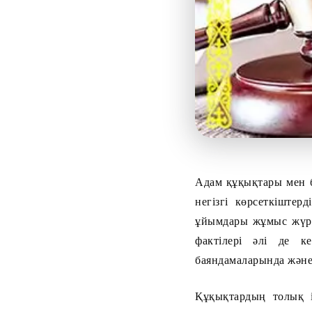
Адам құқықтары мен б
негізгі көрсеткіштер
ұйымдары жұмыс жүргі
фактілері әлі де к
баяндамаларында және 
Құқықтардың толық і