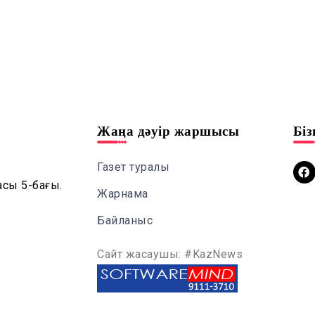
Жаңа дәуір жаршысы
Бі
Газет туралы
асы 5-бағы.
Жарнама
Байланыс
Сайт жасаушы: #KazNews