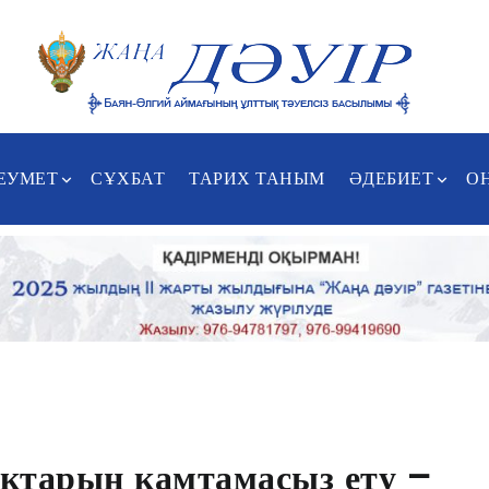
ЕУМЕТ
СҰХБАТ
ТАРИХ ТАНЫМ
ӘДЕБИЕТ
О
қтарын қамтамасыз ету –