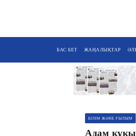
БАС БЕТ
ЖАҢАЛЫҚТАР
ӘЛ
БІЛІМ ЖӘНЕ ҒЫЛЫМ
Адам құқы