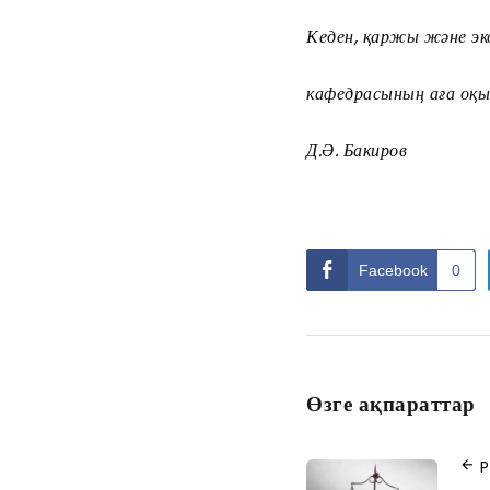
Кеден, қаржы және эк
кафедрасының аға о
Д.Ә. Бакиров
Facebook
0
Өзге ақпараттар
P