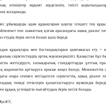
лық өтініштер мұқият зерделеніп, тиісті қорытындыла
ына жолданады.
мес ұйымдарды адам құқықтарын қорғау ісіндегі тең құқыл
 Мемлекет пен азаматтық қоғам арасындағы ашық диалог пе
етудің берік негізі болып қала береді.
адам құқықтары мен бостандықтарын қамтамасыз ету – ме
алық серіктестердің ортақ жауапкершілігі. Қазақстан бұл б
атты жетілдіруге, халықаралық стандарттарды ұлттық пра
 мәдениетін арттыруға ерекше көңіл бөледі. Мемлекеттік о
ағы өзара сенімге негізделген серіктестік, ашық диалог п
аудың тиімді тетіктерін қалыптастыруға мүмкіндік береді
н құқық үстемдігін нығайтудың берік негізі болады.
ҚазҰУ,