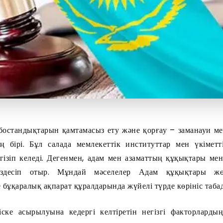
остандықтарын қамтамасыз ету және қорғау – заманауи м
дің бірі. Бұл салада мемлекеттік институттар мен үкімет
зіп келеді. Дегенмен, адам мен азаматтың құқықтары ме
ездесіп отыр. Мұндай мәселелер Адам құқықтары жө
бұқаралық ақпарат құралдарында жүйелі түрде көрініс таба
ске асырылуына кедергі келтіретін негізгі факторларды