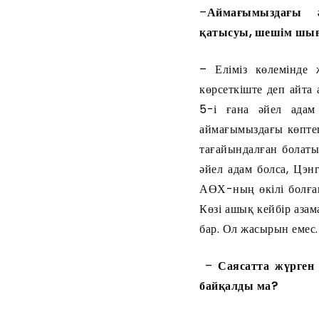
–
Аймағымыздағы ә
қатысуы, шешім шығ
– Еліміз көлемінде 
көрсеткіште деп айт
5-і ғана әйел адам
аймағымыздағы көпте
тағайындалған болаты
әйел адам болса, Цэ
АӨХ-ның өкілі болған
Көзі ашық кейбір азам
бар. Ол жасырын емес.
–
Саясатта жүрген т
байқалды ма?