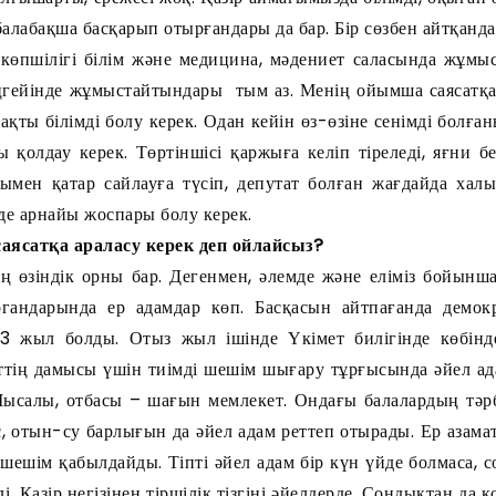
балабақша басқарып отырғандары да бар. Бір сөзбен айтқанд
көпшілігі білім және медицина, мәдениет саласында жұмыс
гейінде жұмыстайтындары тым аз. Менің ойымша саясатқа
қты білімді болу керек. Одан кейін өз-өзіне сенімді болға
 қолдау керек. Төртіншісі қаржыға келіп тіреледі, яғни б
онымен қатар сайлауға түсіп, депутат болған жағдайда ха
де арнайы жоспары болу керек.
саясатқа араласу керек деп ойлайсыз?
ің өзіндік орны бар. Дегенмен, әлемде және еліміз бойын
гандарында ер адамдар көп. Басқасын айтпағанда демок
3 жыл болды. Отыз жыл ішінде Үкімет билігінде көбінд
ттің дамысы үшін тиімді шешім шығару тұрғысында әйел ад
Мысалы, отбасы – шағын мемлекет. Ондағы балалардың тәрб
с, отын-су барлығын да әйел адам реттеп отырады. Ер азама
шешім қабылдайды. Тіпті әйел адам бір күн үйде болмаса, 
. Қазір негізінен тіршілік тізгіні әйелдерде. Сондықтан да 