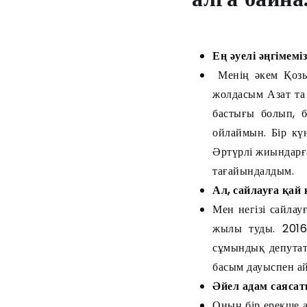
Ең әуелі әңгімем
Менің әкем Қозы
жолдасым Азат та
бастығы болып, бе
ойлаймын. Бір кү
Әртүрлі жиындарғ
тағайындалдым.
Ал, сайлауға қай
Мен негізі сайлау
жылы туды. 201
сұмындық депута
басым дауыспен а
Әйел адам саясат
Оның бір ерекше а