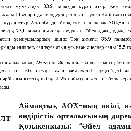
йінде жұмыстауы 33,9 пайызды құрап отыр. Кей мемле
Мысалы Швецарияда әйелдердің биліктегі үлесі 43,8 пайыз б
 құрап отыр. Ал, елімізде аймақ, сұмын, қалалық АӨҚ-ның
лердің 27,1 пайызын әйелдер құраған. Әйел адамдардың аса
тын ұсынушылардың ішінде Төв аймағы 35,9 пайызбе
рынды еншілеп, сайлауға атын ұсынған әйелдер саны 15,5 п
лгий аймағының АӨҚ-нда 39 өкіл бар болса осының 5-і әй
еген сөз. Біз әлемдік және мемлекеттік деңгейдегі жен
 әрбір жыныстың өкілдері 25 пайыздан жоғары болу керек
тады.
Аймақтық АӨХ-ның өкілі, кә
өндірістік орталығының дире
Қозыкенқызы: “Әйел адамн