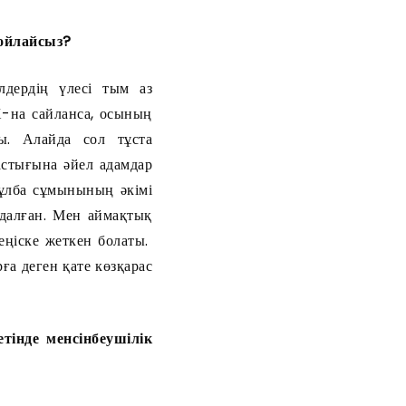
ойлайсыз?
лдердің үлесі тым аз
-на сайланса, осының
ы. Алайда сол тұста
стығына әйел адамдар
Тұлба сұмынының әкімі
далған. Мен аймақтық
еңіске жеткен болаты.
ға деген қате көзқарас
етінде менсінбеушілік