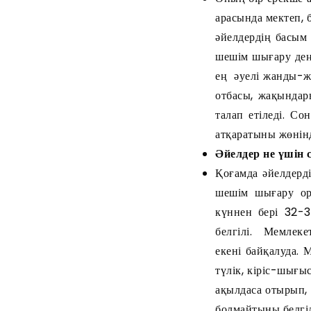
арасында мектеп, 
әйелдердің басым 
шешім шығару дең
ең әуелі жанды-жа
отбасы, жақындары
талап етіледі. С
атқаратыны жөнін
Әйелдер не үшін 
Қоғамда әйелдерд
шешім шығару ор
күннен бері 32-3
белгілі. Мемлеке
екені байқалуда. 
түлік, кіріс-шығы
ақылдаса отырып, 
болмайтыны белгілі