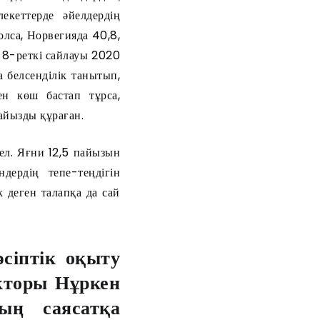
кеттерде әйелдердің
олса, Норвегияда 40,8,
 8-реткі сайлауы 2020
 белсенділік танытып,
н көш бастап тұрса,
айызды құраған.
ел. Яғни 12,5 пайызын
дердің тепе-теңдігін
 деген талапқа да сай
сіптік оқыту
кторы Нұркен
ың саясатқа