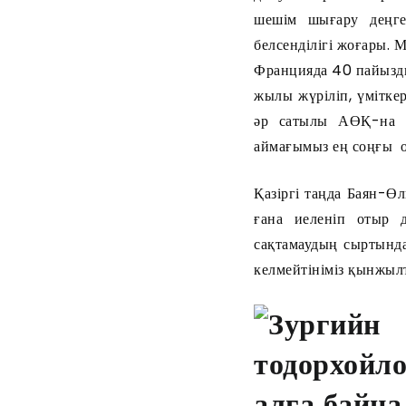
шешім шығару деңге
белсенділігі жоғары. 
Францияда 40 пайызды
жылы жүріліп, үміткер
әр сатылы АӨҚ-на а
аймағымыз ең соңғы о
Қазіргі таңда Баян-Ө
ғана иеленіп отыр д
сақтамаудың сыртында
келмейтініміз қынжыл