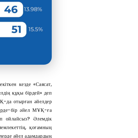
кіткен кезде «Саясат,
лдің құқы бірдей» деп
ҰҚ-да отырған әйелдер
ірде-бір әйел МҰҚ-ға
еп ойлайсыз? Әлемдік
емлекеттің, қоғамның
рлерде әйел адамдардың