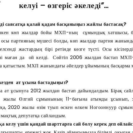
келуі – өзгеріс әкеледі”…
ізді саясатқа қалай қадам басқаныңыз жайлы бастасақ?
кен көп жылдар бойы МХП-ның сұмындық хатшысы, белд
 осы партияның мүшесі болды, көп жылдар партия жанын
лсенді жастардың бірі ретінде көзге түсті. Осы кісілерд
ні маған да ой келді. Сөйтіп 2006 жылдан бастап МХП-н
а қатыстым. МХП жанындағы әйелдер ұйымының басқарма м
 кезден ат ұсына бастадыңыз?
ға ат ұсынуға 2012 жылдан бастап дайындалдым. Бірақ сайл
6 жылы Өлгий сұмынының 11-бағына атымды ұсынып, 
тқа, 2020 жылы өзім туып өскен өлкем Ногооннуур сұмы
ймақтық депутатқа сайландым.
қа келу үшін қандай шарттарға сай болу керек деп ойлай
лғышарты, ережесі жоқ. Қазір аймағымызда білімді, оқыған