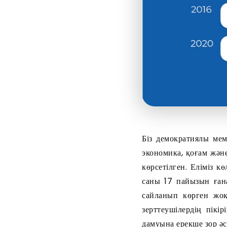
Біз демократиялы мем
экономика, қоғам жән
көрсетілген. Еліміз 
саны 17 пайызын ған
сайланып көрген жоқ
зерттеушілердің пік
дамуына ерекше зор әс