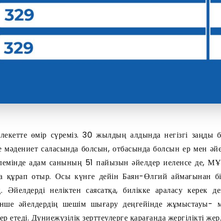
лекетте өмір сүреміз. 30 жылдың алдында негізгі заңды бе
е мәдениет саласында болсын, отбасында болсын ер мен әйе
көлемінде адам санының 51 пайызын әйелдер иеленсе де, М
а құрап отыр. Осы күнге дейін Баян-Өлгий аймағынан б
. Әйелдерді неліктен саясатқа, билікке араласу керек д
ірінше әйелдердің шешім шығару деңгейінде жұмыстауы- м
ер етеді. Дүниежүзілік зерттеулерге қарағанда жергілікті же