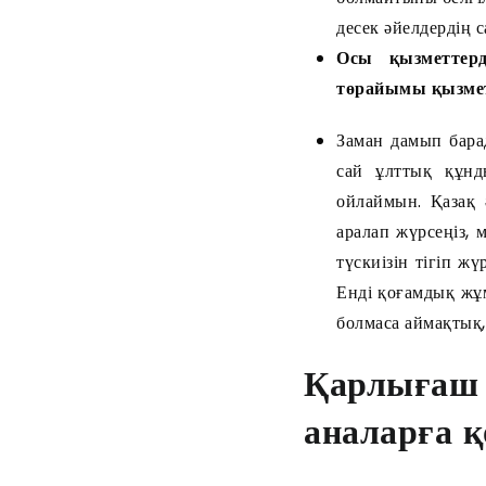
десек әйелдердің 
Осы қызметтер
төрайымы қызметі
Заман дамып бара
сай ұлттық құнд
ойлаймын. Қазақ 
аралап жүрсеңіз,
түскиізін тігіп ж
Енді қоғамдық жұм
болмаса аймақтық
Қарлығаш 
аналарға қ