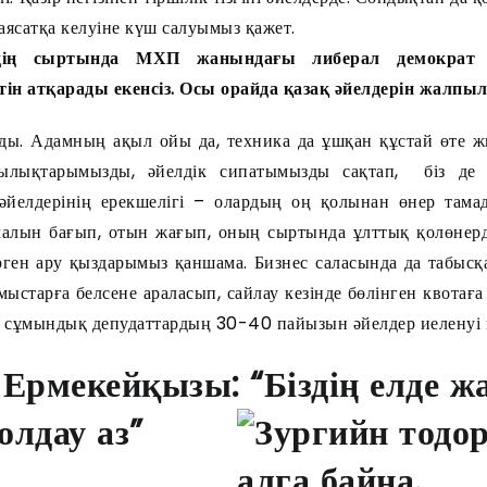
саясатқа келуіне күш салуымыз қажет.
дің сыртында МХП жанындағы либерал демократ
н атқарады екенсіз. Осы орайда қ
азақ әйелдерін жалпыл
ды. Адамның ақыл ойы да, техника да ұшқан құстай өте ж
ылықтарымызды, әйелдік сипатымызды сақтап, біз де
әйелдерінің ерекшелігі – олардың оң қолынан өнер тама
 малын бағып, отын жағып, оның сыртында ұлттық қолөнер
үрген ару қыздарымыз қаншама. Бизнес саласында да табысқ
ыстарға белсене араласып, сайлау кезінде бөлінген квотаға
, сұмындық депудаттардың 30-40 пайызын әйелдер иеленуі 
Ермекейқызы: “Біздің елде ж
олдау аз”