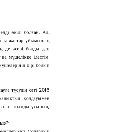
і өкілі болған. Ал,
дағы жастар ұйымының
ің де әсері болды деп
а мүшелікке ілестім.
үшелерінің бірі болып
ауға түсудің сәті 2016
халықтың қолдауымен
нынан атымды ұсынып,
сыз?
 әйелдер көп. Солардың