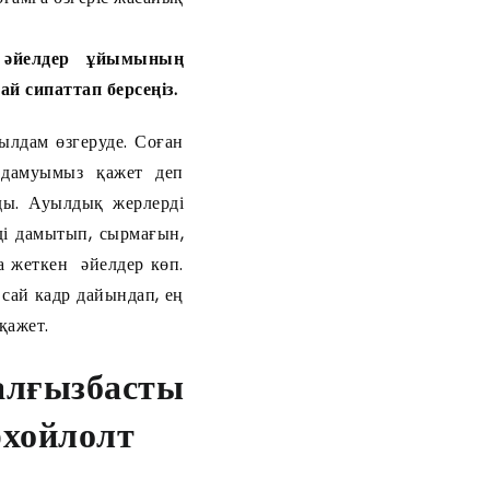
 әйелдер ұйымының
ай сипаттап берсеңіз.
ылдам өзгеруде. Соған
 дамуымыз қажет деп
ды. Ауылдық жерлерді
ді дамытып, сырмағын,
а жеткен әйелдер көп.
 сай кадр дайындап, ең
қажет.
алғызбасты