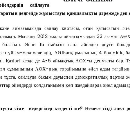
йелдердің сайлауға
аратын деңгейде жұмыстауы қаншалықты дәрежеде деп 
және аймағымызда сайлау квотасы, оған қатысатын әйе
а аламын. Мысалы 2012 жылы аймағымыздан 33 азамат АӨХ
 болатын. Яғни 15 пайызы ғана әйелдер деуге болад
ген ұйым-мекемелердің, АӘІБасқармасының 4 бөлімінің ба
н. Қазіргі кезде де 4-5 аймақтық АӨХ-ы депутаты бар. 
нгэл сұмынының АӨХ-ның төрайымына әйел адам тағайын
 тұста, сайлауда басым дауыспен демократиялық партия ж
аттар әйелдерді қолдағанымен көп жағдайларда әйел адамдар
ұста сізге кедергілер кездесті ме? Немесе сізді әйел р