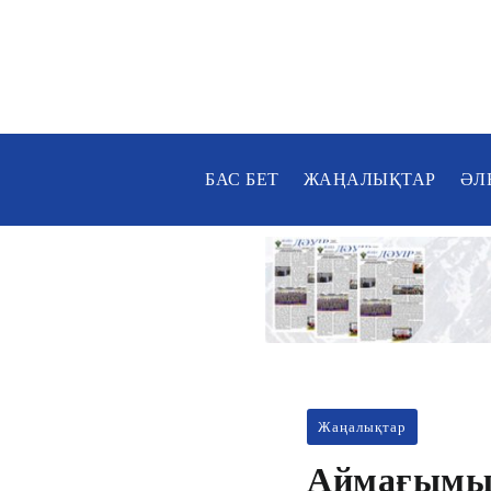
БАС БЕТ
ЖАҢАЛЫҚТАР
ӘЛ
Жаңалықтар
Аймағымызд