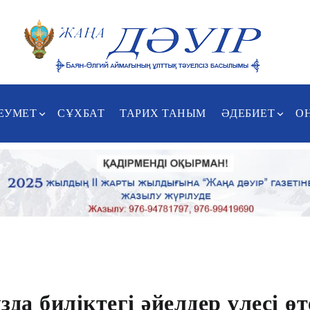
ЕУМЕТ
СҰХБАТ
ТАРИХ ТАНЫМ
ӘДЕБИЕТ
О
а биліктегі әйелдер үлесі өт