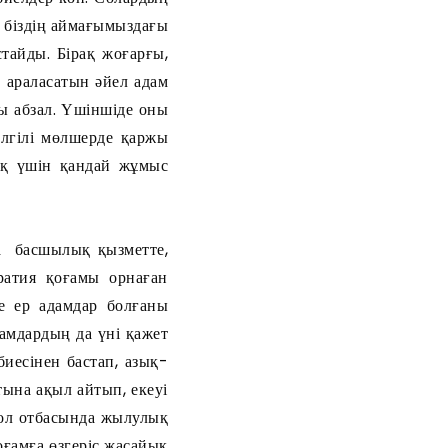
а біздің аймағымыздағы
тайды. Бірақ жоғарғы,
 араласатын әйел адам
ны абзал. Үшіншіде оны
елгілі мөлшерде қаржы
лық үшін қандай жұмыс
ша басшылық қызметте,
ратия қоғамы орнаған
е ер адамдар болғаны
амдардың да үні қажет
иесінен бастап, азық-
тына ақыл айтып, екеуі
сол отбасында жылулық
қоғамға өзгеріс жасайық