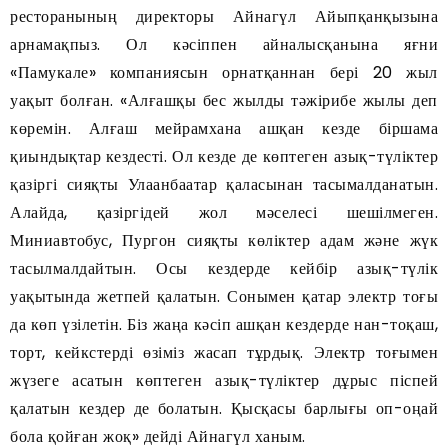
ресторанының директоры Айнагүл Айыпқанқызына
арнамақпыз. Ол кәсіппен айналысқанына яғни
«Памукале» компаниясын орнатқаннан бері 20 жыл
уақыт болған. «Алғашқы бес жылды тәжірибе жылы деп
көремін. Алғаш мейрамхана ашқан кезде біршама
қиындықтар кездесті. Ол кезде де көптеген азық-түліктер
қазіргі сияқты Улаанбаатар қаласынан тасымалданатын.
Алайда, қазіргідей жол мәселесі шешілмеген.
Миниавтобус, Пургон сияқты көліктер адам және жүк
тасылмалдайтын. Осы кездерде кейбір азық-түлік
уақытында жетпей қалатын. Сонымен қатар электр тоғы
да көп үзілетін. Біз жаңа кәсіп ашқан кездерде нан-тоқаш,
торт, кейкстерді өзіміз жасап тұрдық. Электр тоғымен
жүзеге асатын көптеген азық-түліктер дұрыс піспей
қалатын кездер де болатын. Қысқасы барлығы оп-оңай
бола қойған жоқ» дейді Айнагүл ханым.