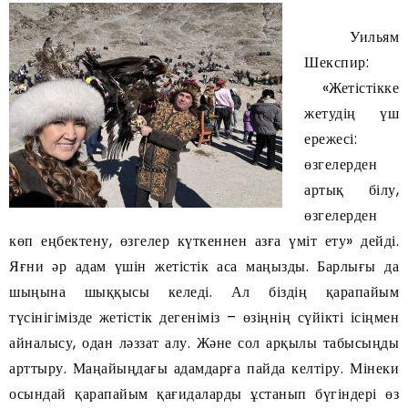
Уильям
Шекспир:
«Жетістікке
жетудің үш
ережесі:
өзгелерден
артық білу,
өзгелерден
көп еңбектену, өзгелер күткеннен азға үміт ету» дейді.
Яғни әр адам үшін жетістік аса маңызды. Барлығы да
шыңына шыққысы келеді. Ал біздің қарапайым
түсінігімізде жетістік дегеніміз – өзіңнің сүйікті ісіңмен
айналысу, одан ләззат алу. Және сол арқылы табысыңды
арттыру. Маңайыңдағы адамдарға пайда келтіру. Мінеки
осындай қарапайым қағидаларды ұстанып бүгіндері өз