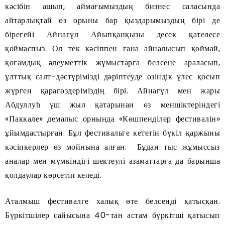
кәсібін ашып, аймағымыздың бизнес саласында
айтарлықтай өз орыны бар қыздарымыздың бірі де
бірегейі Айнагүл Айыпқанқызы десек қателесе
қоймаспыз. Ол тек кәсіппен ғана айналысып қоймай,
қоғамдық әлеуметтік жұмыстарға белсене араласып,
ұлттық салт-дәстүрімізді дәріптеуде өзіндік үлес қосып
жүрген қарагөздеріміздің бірі. Айнагүл мен жары
Абдуллуһ үш жыл қатарынан өз меншіктеріндегі
«Паккале» демалыс орнында «Көшпенділер фестивалін»
ұйымдастырған. Бұл фестивальге кететін бүкіл қаржыны
кәсіпкерлер өз мойнына алған. Бұдан тыс жұмыссыз
аналар мен мүмкіндігі шектеулі азаматтарға да барынша
қолдаулар көрсетіп келеді.
Аталмыш фестивалге халық өте белсенді қатысқан.
Бүркітшілер сайысына 40-тан астам бүркітші қатысып