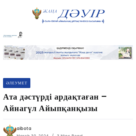
ӘЛЕУМЕТ
Ата дәстүрді ардақтаған –
Айнагүл Айыпқанқызы
aibota
March 30, 2024
3 Mins Read