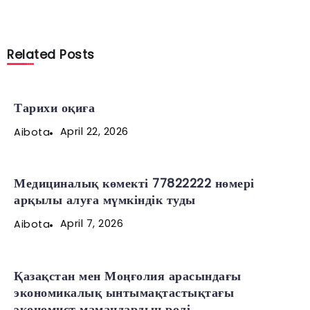
Related Posts
Тарихи оқиға
April 22, 2026
Aibota
Медициналық көмекті 77822222 нөмері
арқылы алуға мүмкіндік туды
April 7, 2026
Aibota
Қазақстан мен Моңғолия арасындағы
экономикалық ынтымақтастықтағы
экономист мамандардың рөлі