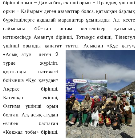
бірінші орын – Дамысбек, екінші орын – Правдия, үшінші
орын – Қайырым деген азаматтар болса, қатысқан барлық
бүркітшілерге ақшалай марапаттар ұсынылды. Ал, кесте
сайысына 40-тан астам кестешілер қатысып,
нәтижесінде Амангүл бірінші, Тотықұс екінші, Тілекгүл
үшінші орынды қанағат тұтты.
Асықтан «Құс қағу»,
«Асық ату» деген 2
түрде жүріліп,
қортынды нәтижесі
бойынша «Құс қағудан»
Ақерке бірінші,
Бәтешқан екінші,
Фатима үшінші орын
болған. Ал, асық атудан
Әлібек бастаған
«Көкжал тобы» бірінші,