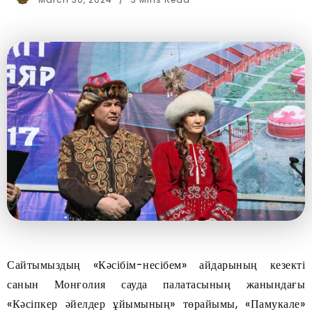
Сайтымыздың «Кәсібім-несібем» айдарының кезекті
санын Монғолия сауда палатасының жанындағы
«Кәсіпкер әйелдер ұйымының» төрайымы, «Памукале»