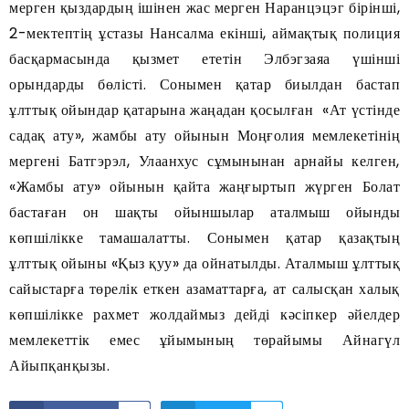
мерген қыздардың ішінен жас мерген Наранцэцэг бірінші,
2-мектептің ұстазы Нансалма екінші, аймақтық полиция
басқармасында қызмет ететін Элбэгзаяа үшінші
орындарды бөлісті. Сонымен қатар биылдан бастап
ұлттық ойындар қатарына жаңадан қосылған «Ат үстінде
садақ ату», жамбы ату ойынын Моңғолия мемлекетінің
мергені Батгэрэл, Улаанхус сұмынынан арнайы келген,
«Жамбы ату» ойынын қайта жаңғыртып жүрген Болат
бастаған он шақты ойыншылар аталмыш ойынды
көпшілікке тамашалатты. Сонымен қатар қазақтың
ұлттық ойыны «Қыз қуу» да ойнатылды. Аталмыш ұлттық
сайыстарға төрелік еткен азаматтарға, ат салысқан халық
көпшілікке рахмет жолдаймыз дейді кәсіпкер әйелдер
мемлекеттік емес ұйымының төрайымы Айнагүл
Айыпқанқызы.