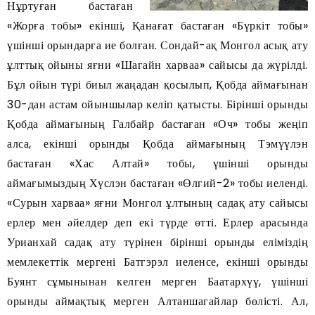
Нұртуған бастаған
«Жорға тобы» екінші, Қанағат бастаған «Бүркіт тобы»
үшінші орындарға ие болған. Сондай-ақ Монгол асық ату
ұлттық ойыны яғни «Шагайн харваа» сайысы да жүрілді.
Бұл ойын түрі биыл жаңадан қосылып, Қобда аймағынан
30-дан астам ойыншылар келіп қатысты. Бірінші орынды
Қобда аймағының Галбайр бастаған «Оч» тобы жеңіп
алса, екінші орынды Қобда аймағының Тэмүүлэн
бастаған «Хас Алтай» тобы, үшінші орынды
аймағымыздың Хүслэн бастаған «Өлгий-2» тобы иеленді.
«Сурын харваа» яғни Монгол ұлтының садақ ату сайысы
ерлер мен әйелдер деп екі түрде өтті. Ерлер арасында
Урианхай садақ ату түрінен бірінші орынды еліміздің
мемлекеттік мергені Батгэрэл иеленсе, екінші орынды
Буянт сұмынынан келген мерген Баатархүү, үшінші
орынды аймақтық мерген Алтаншагайлар бөлісті. Ал,