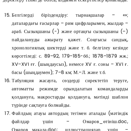
Белгілерді біріздендіру: тырнақшалар – «»;
даталардағы ғасырлар – рим цифрларымен, жылдар –
араб. Сызықшаны (-) және ортаңғы сызықшаны (–)
пайдалануды ажырату қажет. Соңғысы сандық,
хронологиялық шектерді және т. б. белгілеу кезінде
көрсетіледі: с. 89–92, 179–185-бб.; 1878–1879 жж.;
XV–XVI ғғ. (шыңдаусыз), немесе XV ғ. соны – XVI ғ.
басы (шыңдаумен); 7–8 км; М.–Л. және т.б.
Табуляция жасауға, сөздерді сиректетіп теруге,
автоматты режимде орындалатын командаларды
қолдануға, макростарды қолдануға, мәтінді шаблон
түрінде сақтауға болмайды.
Файлдың атауы автордың тегімен аталады (мәтіндік
файлдар үшін – Омаров_өтініш.doc,
Омаров_мақала.doc; иллюстрациялар үшін –