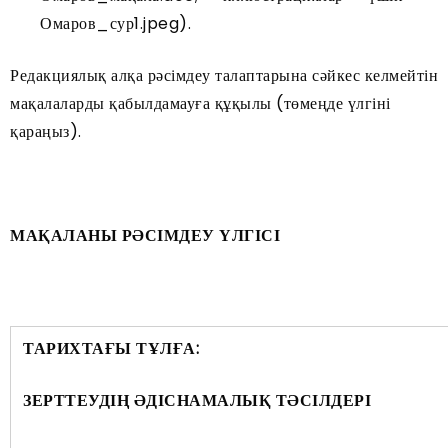
Омаров_сур1.jpeg).
Редакциялық алқа рәсімдеу талаптарына сәйкес келмейтін
мақалаларды қабылдамауға құқылы (төмеңде үлгіні
қараңыз).
МАҚАЛАНЫ РӘСІМДЕУ ҮЛГІСІ
ТАРИХТАҒЫ ТҰЛҒА:
ЗЕРТТЕУДІҢ ӘДІСНАМАЛЫҚ ТӘСІЛДЕРІ