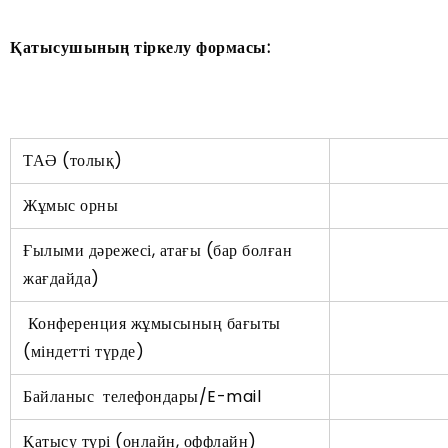
Қатысушының тіркелу формасы:
ТАӘ (толық)
Жұмыс орны
Ғылыми дәрежесі, атағы (бар болған
жағдайда)
Конференция жұмысының бағыты
(міндетті түрде)
Байланыс телефондары/E-mail
Қатысу түрі (онлайн, оффлайн)