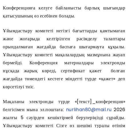
Конференцияға келуге байланысты барлық шығындар
қатысушының өз есебінен болады.
Ұйымдастыру комитеті негізгі бағыттарды қамтымаған
және жоғарыда келтірілген рәсімделу талаптары
орындалмаған жағдайда баспаға шығармауға құқылы.
Ұйымдастыру комитеті мақалалардың мазмұнына жауап
бермейді. Конференция материалдары электронды
нұсқада жарық көреді, сертификат қажет болған
жағдайда төмендегі кестеге міндетті түрде «қажет» деп
көрсетілуі тиіс.
Мақаланы электронды түрде «[текст]_конференция»
белгісімен мына эл.поштаға:
nurlihan80@mail.ru
2026
жылғы 5 сәуірден кешіктірмей берулеріңізді сұрайды.
Ұйымдастыру комитеті Сізге өз шешімі туралы өтінім