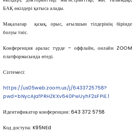
БАҚ өкілдері қатыса алады.
Мақалалар қазақ, орыс, ағылшын тілдерінің бірінде
болуы тиіс.
Конференция аралас түрде – оффлайн, онлайн ZOOM
платформасында өтеді.
Сілтемесі:
https://us05web.zoom.us/j/6433725758?
pwd=bNycAjafPRHZKXv640PwUyhF2sFPiE.1
Идентификатор конференции: 643 372 5758
Код доступа: K95NEd