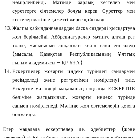
нөмірленбейді. Мәтінде барлық кестелер мен
суреттерге сілтемелер болуы керек. Суреттер мен
кестелер мәтінге қажетті жерге қойылады.
Жалпы қабылданғандардан басқа сөздерді қысқартуға
жол берілмейді. Аббревиатуралар мәтінге алғаш рет
толық мағынасын ашқаннан кейін ғана енгізіледі
(мысалы, Қазақстан Республикасының Ұлттық
ғылым академиясы – ҚР ҰҒА).
Ескертпелер жоғарғы индекс түріндегі сандармен
рәсімделеді және рет-ретімен нөмірленуі тиіс.
Ескертпе мәтіндері мақаланың соңында ЕСКЕРТПЕ
бөліміне жатқызылып, жоғарғы индекс түрінде
санмен нөмірленеді. Мәтінде жол сілтемелерін қоюға
болмайды.
Егер мақалада ескертпелер де, әдебиеттер (және
деректер) тізімі де болса, алдымен ескертпелер қойылады.