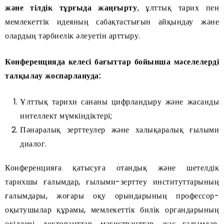
және тілдік тұрғыда жаңғырту
, ұлттық тарих пен
мемлекеттік идеяның сабақтастығын айқындау және
олардың тәрбиелік әлеуетін арттыру.
Конференцияда келесі бағыттар бойынша мәселелерді
талқылау жоспарлануда:
Ұлттық тарихи сананы цифрландыру және жасанды
интеллект мүмкіндіктері;
Пәнаралық зерттеулер және халықаралық ғылыми
диалог.
Конференцияға қатысуға отандық және шетелдік
тарихшы ғалымдар, ғылыми-зерттеу институттарының
ғалымдары, жоғары оқу орындарының профессор-
оқытушылар құрамы, мемлекеттік билік органдарының
өкілдері, докторанттар, магистранттар, жас ғалымдар,