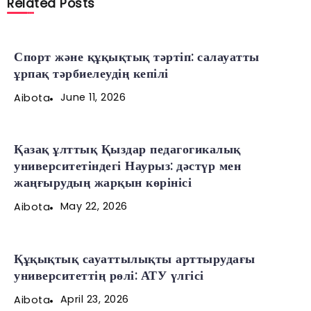
Related Posts
Спорт және құқықтық тәртіп: салауатты
ұрпақ тәрбиелеудің кепілі
June 11, 2026
Aibota
Қазақ ұлттық Қыздар педагогикалық
университетіндегі Наурыз: дәстүр мен
жаңғырудың жарқын көрінісі
May 22, 2026
Aibota
Құқықтық сауаттылықты арттырудағы
университеттің рөлі: АТУ үлгісі
April 23, 2026
Aibota