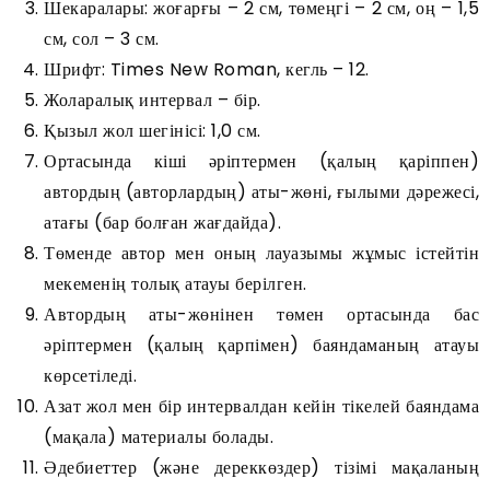
Шекаралары: жоғарғы – 2 см, төмеңгі – 2 см, оң – 1,5
см, сол – 3 см.
Шрифт: Times New Roman, кегль – 12.
Жоларалық интервал – бір.
Қызыл жол шегінісі: 1,0 см.
Ортасында кіші әріптермен (қалың қаріппен)
автордың (авторлардың) аты-жөні, ғылыми дәрежесі,
атағы (бар болған жағдайда).
Төменде автор мен оның лауазымы жұмыс істейтін
мекеменің толық атауы берілген.
Автордың аты-жөнінен төмен ортасында бас
әріптермен (қалың қарпімен) баяндаманың атауы
көрсетіледі.
Азат жол мен бір интервалдан кейін тікелей баяндама
(мақала) материалы болады.
Әдебиеттер (және дереккөздер) тізімі мақаланың