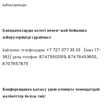
қабылданады.
Баяндамаларды келесі мекен-жай бойынша
жіберулеріңізді сұраймыз:
Байланыс телефондары: +7 727 377 33 33 (ішкі: 17-
36)/ ұялы телефон: 87475503519, 87476453603,
87076578711
Конференцияға қатысу үшін өтініште төмендегідей
мәліметтер болуы тиіс: