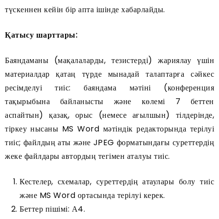
түскеннен кейін бір апта ішінде хабарлайды.
Қатысу шарттары:
Баяндаманы (мақалаларды, тезистерді) жариялау үшін
материалдар қатаң түрде мынадай талаптарға сәйкес
ресімделуі тиіс: баяндама мәтіні (конференция
тақырыбына байланысты және көлемі 7 беттен
аспайтын) қазақ, орыс (немесе ағылшын) тілдерінде,
тіркеу нысаны MS Word мәтіндік редакторында терілуі
тиіс; файлдың аты және JPEG форматындағы суреттердің
жеке файлдары автордың тегімен аталуы тиіс.
Кестелер, схемалар, суреттердің атаулары болу тиіс
және MS Word ортасында терілуі керек.
Беттер пішімі: А4.