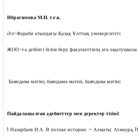
Ибрагимова М.Н. т.ғ.к.
Әл-Фараби атындағы Қазақ Ұлттық университеті
ЖОО-ға дейінгі білім беру факультетінің аға оқытушысы
Баяндама мәтіні, баяндама мәтіні, баяндама мәтіні
Пайдаланылған әдебиеттер мен деректер тізімі
:
1 Назарбаев Н.А. В потоке истории. – Алматы: Атамура, 1