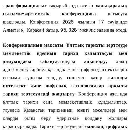
трансформациясы»
тақырыбында өтетін
халықаралық
ғылыми-әдістемелік конференцияға
қатысуға
шақырады. Конференция 2026 жылдың 17 сәуірінде
Алматы қ., Қарасай батыр, 95, 328-мәжіліс залында өтеді.
Конференцияның мақсаты
:
Ұлттық тарихты зерттеуде
мемлекеттік идеяның тарихи қалыптасуы мен
дамуындағы сабақтастықты айқындау
,
оның
әдістемелік, тәрбиелік, тілдік және цифрлық аспектілерін
ғылыми тұрғыда талдау, сонымен қатар
жасанды
интеллект және цифрлық технологиялар арқылы
тарихи зерттеулерді жаңғырту
. Конференция аясында
ұлттық тарихи сана, мемлекетшілдік құндылықтар,
тәуелсіз Қазақстан тарихының өзекті мәселелері мен
оларды білім беру үдерісінде қолдану жолдары
қарастырылады. Тарихи зерттеулерді
ғылыми, цифрлық