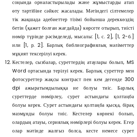
соңында орналастырылады және жұмыстарды атап
өту тәртібіне сәйкес жасалады. Мәтіндегі сілтемелер
тік жақшада әдебиеттер тізімі бойынша дереккөздің
бетін (қажет болған жағдайда) көрсете отырып, тиісті
нөмір түрінде рәсімделеді, мысалы: [1, с. 2], [1, 2-б.]
или [1, р. 2]. Барлық библиографиялық мәліметтер
мұқият тексерілуі керек.
Кестелер, сызбалар, суреттердің атаулары болып, MS
Word ортасында терілуі керек. Барлық суреттер мен
фотосуреттер жақсы контраст пен кем дегенде 300
dpi ажыратымдылыққа ие болуы тиіс. Барлық
суреттерде нөмірлеу, сурет астындағы қолтаңба
болуы керек. Сурет астындағы қолтаңба қысқа, бірақ
мазмұнды болуы тиіс. Кестелер көрнекі болып,
олардың атауы, сериялық нөмірлері болуы керек. Егер
олар мәтінде жалғыз болса, кесте немесе сурет