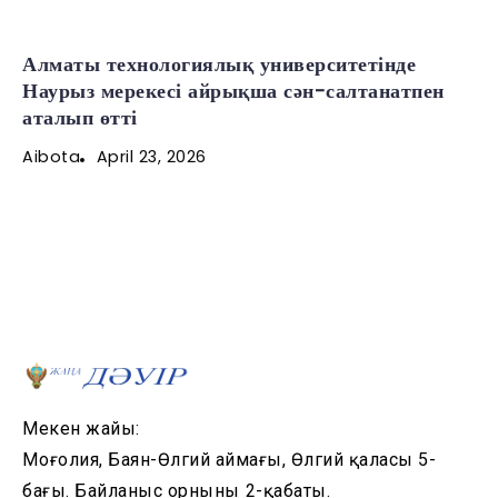
Алматы технологиялық университетінде
Наурыз мерекесі айрықша сән-салтанатпен
аталып өтті
April 23, 2026
Aibota
Мекен жайы:
Моңғолия, Баян-Өлгий аймағы, Өлгий қаласы 5-
бағы. Байланыс орнының 2-қабаты.