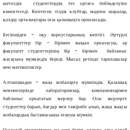
шетелдік студенттердің тез ортаға бейімделуіне
көмектеседі. Көптеген тілдік клубтар, мәдени шаралар,
қолдау орталықтары осы қалашықта орналасады.
Бесіншіден – оқу корпустарының көптігі. Әртүрлі
факультеттер бір – бірімен жақын орналасуы, әр
факультет студенттерінің бір – бірімен байланыс
жасауына мүмкіндік береді. Мысал ретінде тарихшылар
мен математиктер.
Алтыншыдан – жаңа жобаларға мүмкіндік. Қалашық
мекемелерінде лабораториялар, компаниялармен
байланыс орнататын жерлер бар. Осы жерлерге
студенттер барып, бағдар мен тәжірибе алып, жаңа жақсы
жобалардың бастамасышы атануы мүмкін.
Осындай студенттерге оң әсер беріп, оларды алға қарай