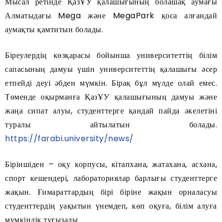
Мысал ретінде ҚазҰУ қалашығының болашақ аумағы
Алматыдағы Mega және MegaPark қоса алғандай
аумақты қамтитын болады.
Біреулердің көзқарасы бойынша университеттің білім
сапасының дамуы үшін университеттің қалашығы әсер
етпейді деуі әбден мүмкін. Бірақ бұл мүлде олай емес.
Төменде оқырманға ҚазҰУ қалашығының дамуы және
жаңа сипат алуы, студенттерге қандай пайда әкелетіні
туралы айтылатын болады.
https://farabi.university/news/
Біріншіден – оқу корпусы, кітапхана, жатахана, асхана,
спорт кешендері, лабораториялар барлығы студенттерге
жақын. Ғимараттардың бірі біріне жақын орналасуы
студенттердің уақытын үнемдеп, көп оқуға, білім алуға
мүмкіндік туғызады