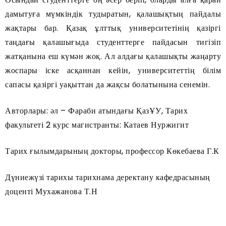
дамытуға мүмкіндік тудыратын, қалашықтың пайдалы
жақтары бар. Қазақ ұлттық университетінің қазіргі
таңдағы қалашығыда студенттерге пайдасын тигізіп
жатқанына еш күмән жоқ. Ал алдағы қалашықты жаңарту
жоспары іске асқаннан кейін, университеттің білім
сапасы қазіргі уақыттан да жақсы болатынына сенемін.
Авторлары: әл – Фараби атындағы ҚазҰУ, Тарих
факультеті 2 курс магистранты: Катаев Нуржигит
Тарих ғылымдарының докторы, профессор Көкебаева Г.К
Дүниежүзі тарихы тарихнама деректану кафедрасының
доценті Мухажанова Т.Н