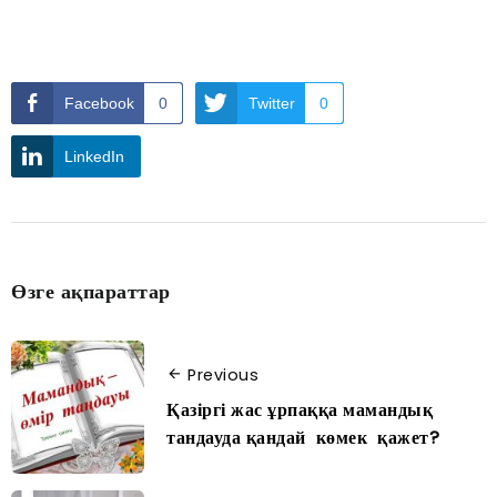
Facebook
0
Twitter
0
LinkedIn
Өзге ақпараттар
Previous
Қазіргі жас ұрпаққа мамандық
тандауда қандай көмек қажет?