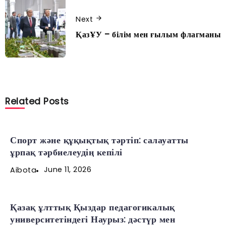
Next
ҚазҰУ – білім мен ғылым флагманы
Related Posts
Спорт және құқықтық тәртіп: салауатты
ұрпақ тәрбиелеудің кепілі
June 11, 2026
Aibota
Қазақ ұлттық Қыздар педагогикалық
университетіндегі Наурыз: дәстүр мен