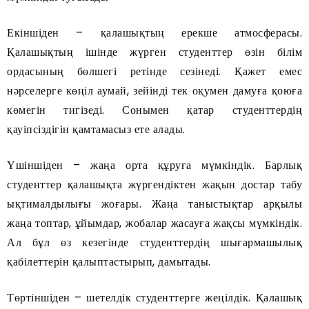
Екіншіден – қалашықтың ерекше атмосферасы.
Қалашықтың ішінде жүрген студенттер өзін білім
ордасының бөлшегі ретінде сезінеді. Қажет емес
нәрселерге көңіл аумай, зейінді тек оқумен дамуға қоюға
көмегін тигізеді. Сонымен қатар студенттердің
қауіпсіздігін қамтамасыз ете алады.
Үшіншіден – жаңа орта құруға мүмкіндік. Барлық
студенттер қалашықта жүргендіктен жақын достар табу
ықтималдылығы жоғары. Жаңа таныстықтар арқылы
жаңа топтар, ұйымдар, жобалар жасауға жақсы мүмкіндік.
Ал бұл өз кезегінде студенттердің шығармашылық
қабілеттерін қалыптастырып, дамытады.
Төртіншіден – шетелдік студенттерге жеңілдік. Қалашық