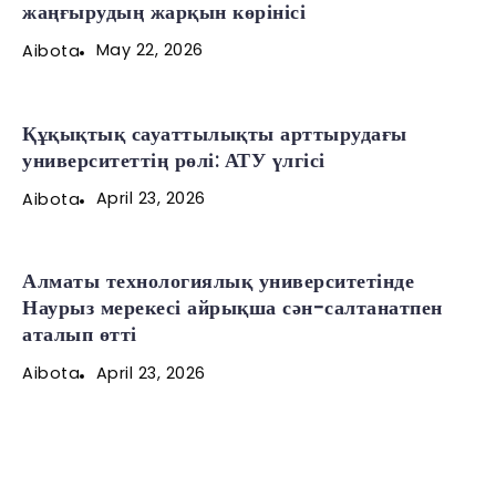
жаңғырудың жарқын көрінісі
May 22, 2026
Aibota
Құқықтық сауаттылықты арттырудағы
университеттің рөлі: АТУ үлгісі
April 23, 2026
Aibota
Алматы технологиялық университетінде
Наурыз мерекесі айрықша сән-салтанатпен
аталып өтті
April 23, 2026
Aibota