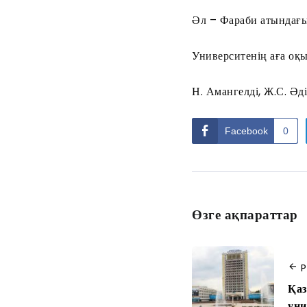
Әл – Фараби атындағы
Университенің аға о
Н. Амангелді, Ж.С. Әд
Facebook
0
Өзге ақпараттар
P
Қаз
уни