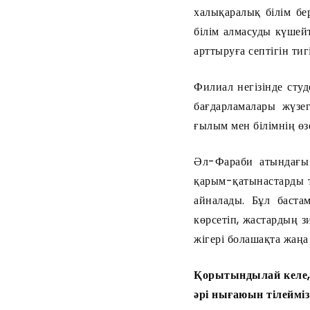
халықаралық білім бе
білім алмасуды күшейт
арттыруға септігін тигі
Филиал негізінде студ
бағдарламалары жүзе
ғылым мен білімнің өз
Әл-Фараби атындағы 
қарым-қатынастарды т
айналады. Бұл баста
көрсетіп, жастардың з
жігері болашақта жаңа
Қорытындылай келе, 
әрі нығаюын тілейміз