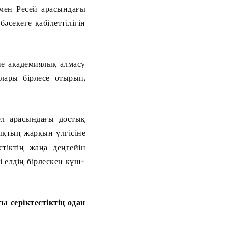
 мен Ресей арасындағы
әсекеге қабілеттілігін
не академиялық алмасу
лары бірлесе отырып,
ел арасындағы достық
ықтың жарқын үлгісіне
тіктің жаңа деңгейін
і елдің бірлескен күш-
 серіктестіктің одан