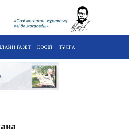
НЛАЙН ГАЗЕТ
КӘСІП
ТҰЛҒА
жаңа