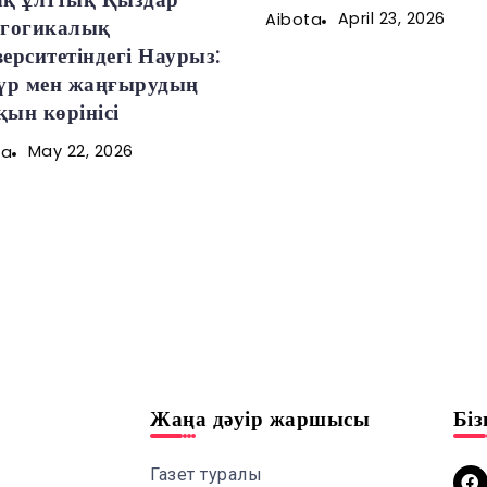
April 23, 2026
Aibota
агогикалық
ерситетіндегі Наурыз:
түр мен жаңғырудың
ын көрінісі
May 22, 2026
ta
Жаңа дәуір жаршысы
Бі
Газет туралы