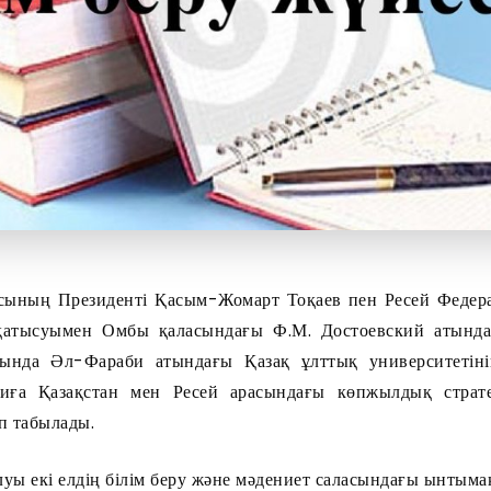
асының Президенті Қасым-Жомарт Тоқаев пен Ресей Федер
қатысуымен Омбы қаласындағы Ф.М. Достоевский атында
асында Әл-Фараби атындағы Қазақ ұлттық университеті
иға Қазақстан мен Ресей арасындағы көпжылдық стратег
п табылады.
ы екі елдің білім беру және мәдениет саласындағы ынтым