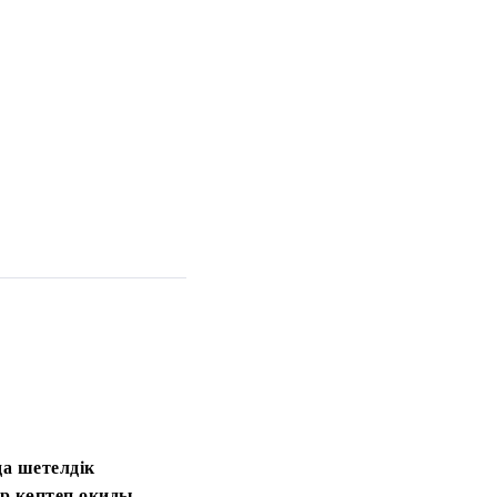
а шетелдік
ер көптеп оқиды