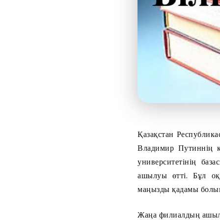
Қазақстан Республик
Владимир Путиннің 
университетінің баз
ашылуы өтті. Бұл оқ
маңызды қадамы болы
Жаңа филиалдың ашылу