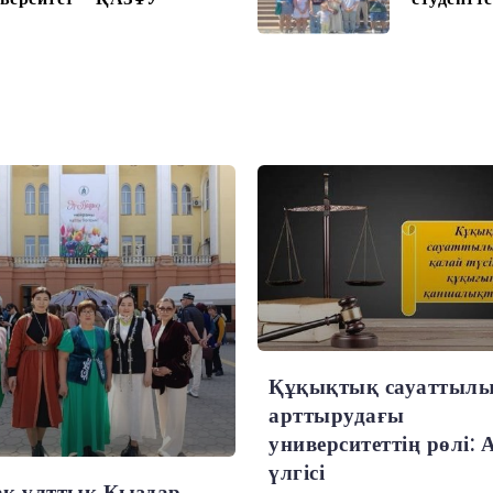
Құқықтық сауаттыл
арттырудағы
университеттің рөлі: 
үлгісі
ақ ұлттық Қыздар