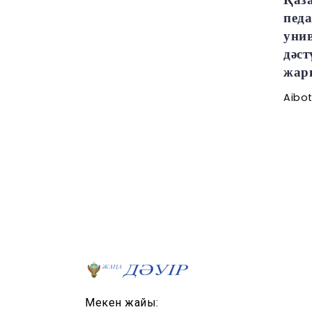
пед
унив
дәс
жарқ
Aibo
Мекен жайы: