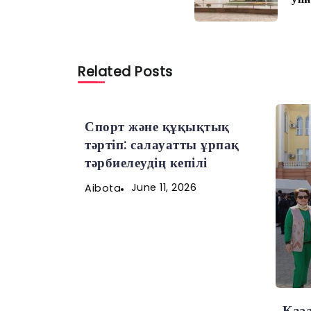
Related Posts
Спорт және құқықтық
тәртіп: салауатты ұрпақ
тәрбиелеудің кепілі
June 11, 2026
Aibota
Қаз