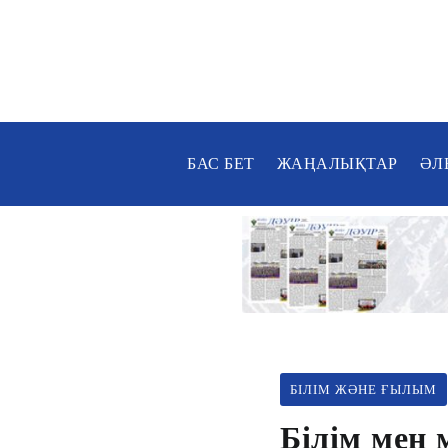
БАС БЕТ
ЖАҢАЛЫҚТАР
ӘЛ
БІЛІМ ЖӘНЕ ҒЫЛЫМ
Білім мен