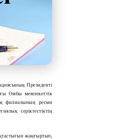
ациясының Президенті
ғы Омбы мемлекеттік
нің филиалының ресми
иялық серіктестіктің
ақтастығын жаңғыртып,