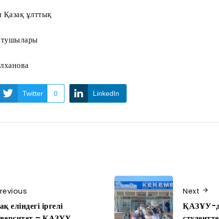
 Қазақ ұлттық
қытушылары
ілханова
Twitter
0
LinkedIn
revious
Next
ақ еліндегі іргелі
ҚАЗҰУ-д
верситет – ҚАЗҰУ
студентт