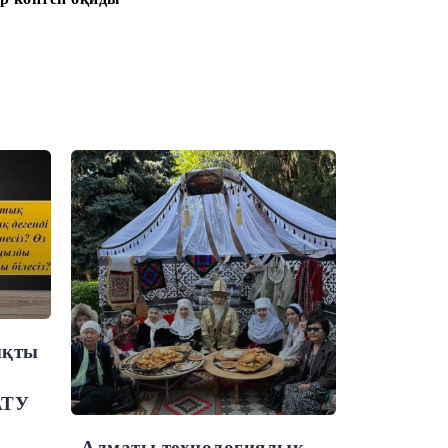
ықты
АТУ
Алматы технологиялық