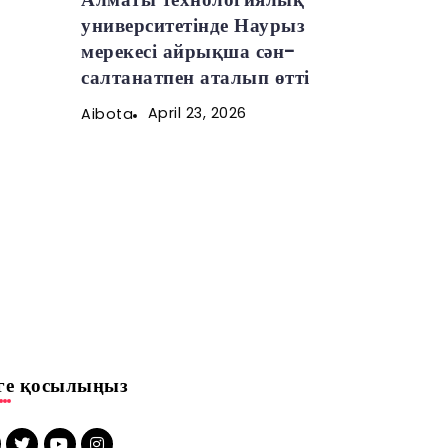
университетінде Наурыз
мерекесі айрықша сән-
салтанатпен аталып өтті
April 23, 2026
Aibota
зге қосылыңыз