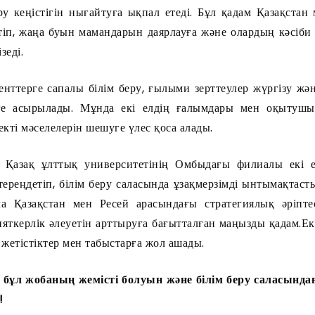
ру кеңістігін нығайтуға ықпал етеді. Бұл қадам Қазақстан
іп, жаңа буын мамандарын даярлауға және олардың кәсіби б
зеді.
енттерге сапалы білім беру, ғылыми зерттеулер жүргізу жә
ге асырылады. Мұнда екі елдің ғалымдары мен оқытушы
екті мәселелерін шешуге үлес қоса алады.
Қазақ ұлттық университетінің Омбыдағы филиалы екі 
ереңдетіп, білім беру саласында ұзақмерзімді ынтымақтаст
ма Қазақстан мен Ресей арасындағы стратегиялық әріптес
ияткерлік әлеуетін арттыруға бағытталған маңызды қадам.Ек
 жетістіктер мен табыстарға жол ашады.
бұл жобаның жемісті болуын және білім беру саласындағы
!