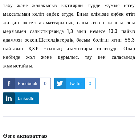
табу және жалақысыз ықтиярлы түрде жұмыс істеу
мақсатыман келіп еңбек етуде. Биыл елімізде еңбек етіп
жатқан шетел азаматтарының саны өткен жылғы осы
мерзіммен салыстырғанда 1,3 мың немесе 13,3 пайыз
адаммен өскен.Шетелдіктердің басым бөлігін яғни 56,3
пайызын ҚХР –сының азаматтары иеленуде. Олар
көбінде жол және құрылыс, тау кен саласында
жұмыстайды.
Facebook
0
Twitter
0
LinkedIn
Өзге ақпараттар