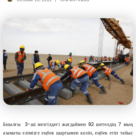
Биылғы 3-ші мезгілдегі жағдаймен 92 шетелдің 7 мың
азаматы елімізге еңбек шартымен келіп, еңбек етіп табыс