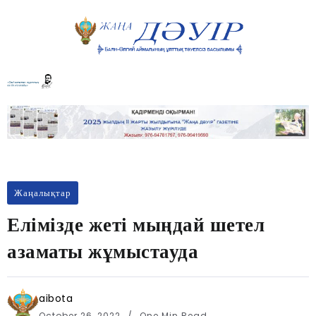
Жаңалықтар
Елімізде жеті мыңдай шетел
азаматы жұмыстауда
aibota
October 26, 2022
One Min Read