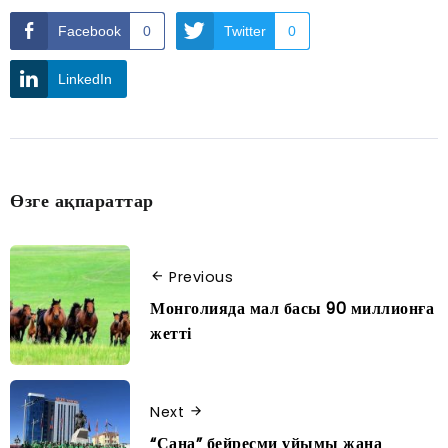
Facebook
0
Twitter
0
LinkedIn
Өзге ақпараттар
Previous
Монголияда мал басы 90 миллионға
жетті
Next
“Сана” бейресми ұйымы жаңа