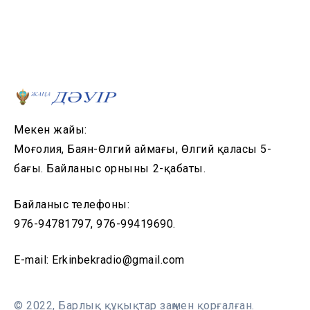
Мекен жайы:
Моңғолия, Баян-Өлгий аймағы, Өлгий қаласы 5-
бағы. Байланыс орнының 2-қабаты.
Байланыс телефоны:
976-94781797, 976-99419690.
E-mail: Erkinbekradio@gmail.com
© 2022, Барлық құқықтар заңмен қорғалған.