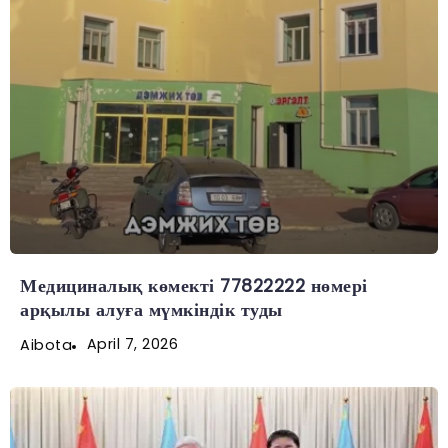
Медициналық көмекті 77822222 нөмері
арқылы алуға мүмкіндік туды
April 7, 2026
Aibota