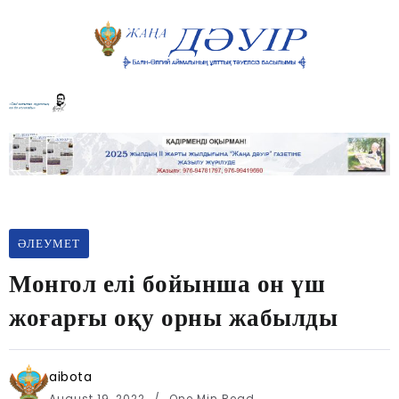
ӘЛЕУМЕТ
Монгол елі бойынша он үш
жоғарғы оқу орны жабылды
aibota
August 19, 2022
One Min Read