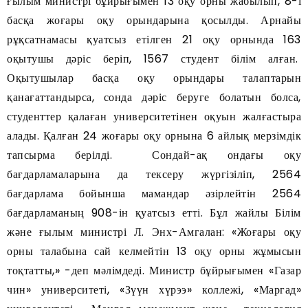
ғылым министрі бұйрығымен 13 оқу орны жабылып, 8-і
басқа жоғары оқу орындарына қосылды. Арнайы
рұқсатнамасы қуатсыз етілген 21 оқу орнында 163
оқытушы дәріс беріп, 1567 студент білім алған.
Оқытушылар басқа оқу орындары талаптарын
қанағаттандырса, сонда дәріс беруге болатын болса,
студенттер қалаған университетінен оқуын жалғастыра
алады. Қалған 24 жоғары оқу орнына 6 айлық мерзімдік
тапсырма берілді. Сондай-ақ ондағы оқу
бағдарламаларына да тексеру жүргізіліп, 2564
бағдарлама бойынша мамандар әзірлейтін 2564
бағдарламаның 908-ін қуатсыз етті. Бұл жайлы Білім
және ғылым министрі Л. Энх-Амгалан: «Жоғары оқу
орны талабына сай келмейтін 13 оқу орны жұмысын
тоқтатты,» -деп мәлімдеді. Министр бұйрығымен «Газар
чин» университеті, «Зүүн хүрээ» коллежі, «Маргад»