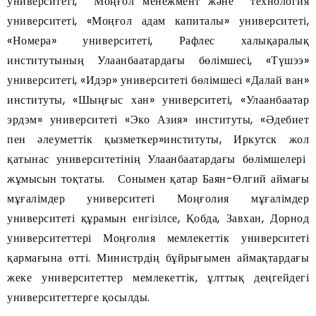
университеті, Моңғол менежмент және технология
университеті, «Моңғол адам капиталы» университеті,
«Номера» университеті, Рафлес халықаралық
институтының Улаанбаатардағы бөлімшесі, «Түшээ»
университеті, «Идэр» университеті бөлімшесі «Далай ван»
институты, «Шыңғыс хан» университеті, «Улаанбаатар
эрдэм» университеті «Эко Азия» институты, «Әдебиет
пен әлеуметтік қызметкер»институты, Иркутск жол
қатынас университетінің Улаанбаатардағы бөлімшелері
жұмысын тоқтаты. Сонымен қатар Баян-Өлгий аймағы
мұғалімдер университеті Моңғолия мұғалімдер
университеті құрамын енгізілсе, Қобда, Завхан, Дорнод
университеттері Моңғолия мемлекеттік университеті
қармағына өтті. Министрдің бұйрығымен аймақтардағы
жеке университеттер мемлекеттік, ұлттық деңгейдегі
университеттерге қосылды.