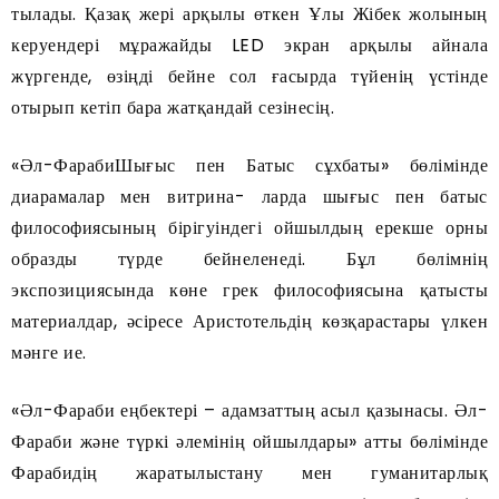
тылады. Қазақ жері арқылы өткен Ұлы Жібек жолының
керуендері мұражайды LED экран арқылы айнала
жүргенде, өзіңді бейне сол ғасырда түйенің үстінде
отырып кетіп бара жатқандай сезінесің.
«Әл-ФарабиШығыс пен Батыс сұхбаты» бөлімінде
диарамалар мен витрина- ларда шығыс пен батыс
философиясының бірігуіндегі ойшылдың ерекше орны
образды түрде бейнеленеді. Бұл бөлімнің
экспозициясында көне грек философиясына қатысты
материалдар, әсіресе Аристотельдің көзқарастары үлкен
мәнге ие.
«Әл-Фараби еңбектері – адамзаттың асыл қазынасы. Әл-
Фараби және түркі әлемінің ойшылдары» атты бөлімінде
Фарабидің жаратылыстану мен гуманитарлық