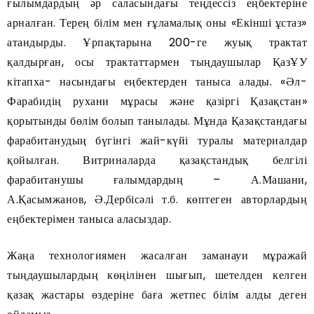
ғылымдардың әр саласындағы теңдессіз еңбектеріне
арналған. Терең білім мен ғұламалық оны «Екінші ұстаз»
атандырды. Ұрпақтарына 200-ге жуық трактат
қалдырған, осы трактаттармен тыңдаушылар ҚазҰУ
кітапха- насындағы еңбектерден таныса алады. «Әл-
Фарабидің рухани мұрасы және қазіргі Қазақстан»
қорытынды бөлім болып танылады. Мұнда Қазақстандағы
фарабитанудың бүгінгі жай-күйі туралы материалдар
қойылған. Витриналарда қазақстандық белгілі
фарабитанушы ғалымдардың – А.Машани,
А.Қасымжанов, Ә.Дербісәлі т.б. көптеген авторлардың
еңбектерімен таныса аласыздар.
Жаңа технологиямен жасалған заманауи мұражай
тыңдаушылардың көңілінен шығып, шетелден келген
қазақ жастары өздеріне баға жетпес білім алды деген