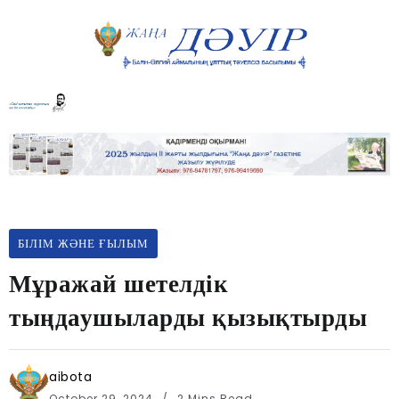
БІЛІМ ЖӘНЕ ҒЫЛЫМ
Мұражай шетелдік
тыңдаушыларды қызықтырды
aibota
October 29, 2024
2 Mins Read