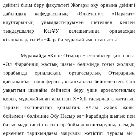
дейінгі білім беру факультеті Жоғары оқу орнына дейінгі
дайындық кафедрасының «Өлкетану», «Парасат»
клубтарының ұйымдастыруымен шетелден келген
тыңдаушылар ҚазҰУ қалашығында орналасқан
кітапханадағы Әл-Фараби мұражайымен танысты.
Мұражайда «Көне Отырар – естеліктер қазынасы.
«Әл-Фарабидің жастық шағы» бөлімінде тоғыз жолдың
торабында орналасқан, ортағасырлық Отырардың
қайталанбас атмосферасы, кітапханасы бейнеленген. Сол
уақыттың шынайы бейнесін беру үшін археологиялық
қорық мұражайынан алынған Х-ХІІ ғасырларға жататын
тарихи экспонаттар қойылған. «Ұлы Жібек жолы
бойымен» бөлімінде Әбу Насыр әл-Фарабидің шығыс пен
батыс мәдениетін ғасырлар бойы жалғастырушы, әлемдік
өркениет тарихындағы маңызды жетістігі туралы ай-