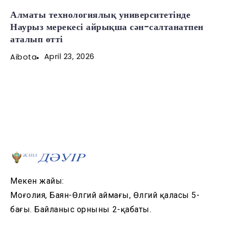
Алматы технологиялық университетінде
Наурыз мерекесі айрықша сән-салтанатпен
аталып өтті
April 23, 2026
Aibota
Мекен жайы:
Моңғолия, Баян-Өлгий аймағы, Өлгий қаласы 5-
бағы. Байланыс орнының 2-қабаты.