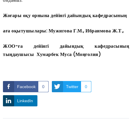
ойдамыз.
Жоғары оқу орнына дейінгі дайындық кафедрасының
аға оқытушылары: Мужигова Г.М., Ибраимова Ж.Т.,
ЖОО-ға дейінгі дайындық кафедрасының
тыңдаушысы Хумарбек Муса (Моңғолия)
Facebook
0
Twitter
0
LinkedIn