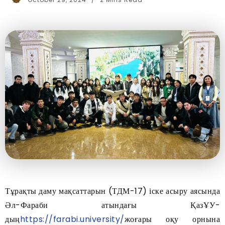
Тұрақты даму мақсаттарын (ТДМ-17) іске асыру аясында
Әл-Фараби атындағы ҚазҰУ-
дың
https://farabi.university/
жоғары оқу орнына