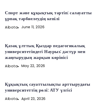
Спорт және құқықтық тәртіп: салауатты
ұрпақ тәрбиелеудің кепілі
June 11, 2026
Aibota
Қазақ ұлттық Қыздар педагогикалық
университетіндегі Наурыз: дәстүр мен
жаңғырудың жарқын көрінісі
May 22, 2026
Aibota
Құқықтық сауаттылықты арттырудағы
университеттің рөлі: АТУ үлгісі
April 23, 2026
Aibota