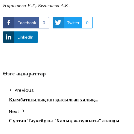
Наралиева Р.Т., Бегалиева А.К.
Facebook
0
Twitter
0
LinkedIn
Өзге ақпараттар
Previous
Қымбатшылықтан қысылған халық…
Next
Сұлтан Тәукейұлы “Халық жазушысы” атанды