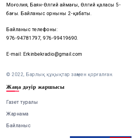
Моңғолия, Баян-Өлгий аймағы, Өлгий қаласы 5-
бағы. Байланыс орнының 2-қабаты.
Байланыс телефоны:
976-94781797, 976-99419690.
E-mail: Erkinbekradio@gmail.com
© 2022, Барлық құқықтар заңмен қорғалған.
Жаңа дәуір жаршысы
Газет туралы
Жарнама
Байланыс