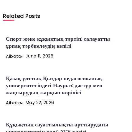
Related Posts
Спорт және құқықтық тәртіп: салауатты
ұрпақ тәрбиелеудің кепілі
June 11, 2026
Aibota
Қазақ ұлттық Қыздар педагогикалық
университетіндегі Наурыз: дәстүр мен
жаңғырудың жарқын көрінісі
May 22, 2026
Aibota
Құқықтық сауаттылықты арттырудағы
университеттің рөлі: АТУ үлгісі