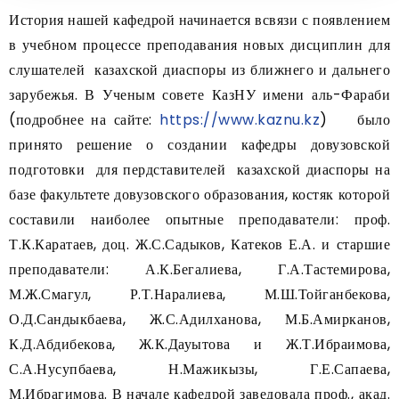
История нашей кафедрой начинается всвязи с появлением
в учебном процессе преподавания новых дисциплин для
слушателей казахской диаспоры из ближнего и дальнего
зарубежья. В Ученым совете КазНУ имени аль-Фараби
(подробнее на сайте:
https://www.kaznu.kz
) было
принято решение о создании кафедры довузовской
подготовки для пердставителей казахской диаспоры на
базе факультете довузовского образования, костяк которой
составили наиболее опытные преподаватели: проф.
Т.К.Каратаев, доц. Ж.С.Садыков, Катеков Е.А. и старшие
преподаватели: А.К.Бегалиева, Г.А.Тастемирова,
М.Ж.Смагул, Р.Т.Наралиева, М.Ш.Тойганбекова,
О.Д.Сандыкбаева, Ж.С.Адилханова, М.Б.Амирканов,
К.Д.Абдибекова, Ж.К.Дауытова и Ж.Т.Ибраимова,
С.А.Нусупбаева, Н.Мажикызы, Г.Е.Сапаева,
М.Ибрагимова. В начале кафедрой заведовала проф., акад.