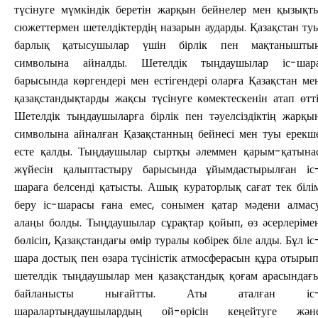
түсінуге мүмкіндік беретін жарқын бейнелер мен қызықт
сюжеттермен шетелдіктердің назарын аударды. Қазақстан ту
барлық қатысушылар үшін бірлік пен мақтанышты
символына айналды. Шетелдік тыңдаушылар іс-шар
барысында көргендері мен естігендері оларға Қазақстан ме
қазақстандықтарды жақсы түсінуге көмектескенін атап өтті
Шетелдік тыңдаушыларға бірлік пен тәуелсіздіктің жарқы
символына айналған Қазақстанның бейнесі мен туы ерекш
есте қалды. Тыңдаушылар сыртқы әлеммен қарым-қатына
жүйесін қалыптастыру барысында ұйымдастырылған іс
шараға белсенді қатысты. Ашық кураторлық сағат тек білі
беру іс-шарасы ғана емес, сонымен қатар мәдени алмас
алаңы болды. Тыңдаушылар сұрақтар қойып, өз әсерлеріме
бөлісіп, Қазақстандағы өмір туралы көбірек біле алды. Бұл іс
шара достық пен өзара түсіністік атмосферасын құра отырып
шетелдік тыңдаушылар мен қазақстандық қоғам арасындағ
байланысты нығайтты. Аты аталған іс
шаралартыңдаушылардың ой-өрісін кеңейтуге жән