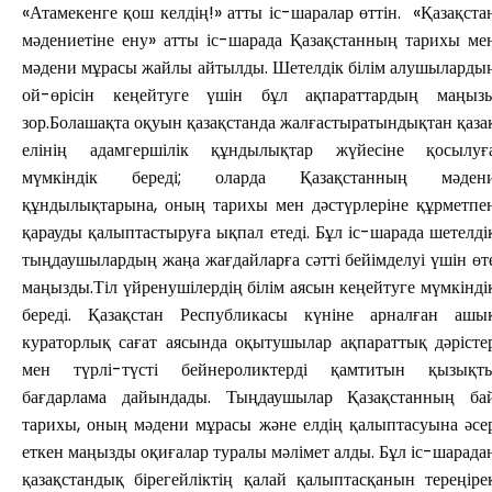
«Атамекенге қош келдің!» атты іс-шаралар өттін. «Қазақста
мәдениетіне ену» атты іс-шарада Қазақстанның тарихы ме
мәдени мұрасы жайлы айтылды. Шетелдік білім алушыларды
ой-өрісін кеңейтуге үшін бұл ақпараттардың маңыз
зор.Болашақта оқуын қазақстанда жалғастыратындықтан қаза
елінің адамгершілік құндылықтар жүйесіне қосылуғ
мүмкіндік береді; оларда Қазақстанның мәден
құндылықтарына, оның тарихы мен дәстүрлеріне құрметпе
қарауды қалыптастыруға ықпал етеді. Бұл іс-шарада шетелді
тыңдаушылардың жаңа жағдайларға сәтті бейімделуі үшін өт
маңызды.Тіл үйренушілердің білім аясын кеңейтуге мүмкінді
береді. Қазақстан Республикасы күніне арналған ашы
кураторлық сағат аясында оқытушылар ақпараттық дәрісте
мен түрлі-түсті бейнероликтерді қамтитын қызықт
бағдарлама дайындады. Тыңдаушылар Қазақстанның ба
тарихы, оның мәдени мұрасы және елдің қалыптасуына әсе
еткен маңызды оқиғалар туралы мәлімет алды. Бұл іс-шарада
қазақстандық бірегейліктің қалай қалыптасқанын тереңіре