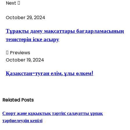
Next
October 29, 2024
Тұрақты даму мақсаттары бағдарламасының
тезистерін іске асыру
Previews
October 19, 2024
Қазақстан-туған елім, ұлы өлкем!
Related Posts
Спорт және құқықтық тәртіп: салауатты ұрпақ
тәрбиелеудің кепілі