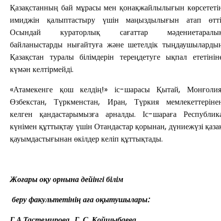
Қазақстанның бай мұрасы мен қонақжайлылығын көрсететі
имиджін қалыптастыру үшін маңыздылығын атап өтті
Осындай кураторлық сағаттар мәдениетаралы
байланыстарды нығайтуға және шетелдік тыңдаушыларды
Қазақстан туралы білімдерін тереңдетуге ықпал ететінін
күмән келтірмейді.
«Атамекенге қош келдің!» іс-шарасы Қытай, Монғолия
Өзбекстан, Түркменстан, Иран, Түркия мемлекеттеріне
келген қандастарымызға арналды. Іс-шараға Республик
күнімен құттықтау үшін Отандастар қорынан, дүниежүзі қаза
қауымдастығынан өкілдер келіп құттықтады.
Жоғары оқу орнына дейінгі білім
беру факультетінің аға оқытушылары:
Г.А.Тастемирова., Г. С. Қойшыбаева