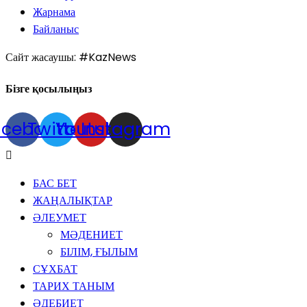
Жарнама
Байланыс
Сайт жасаушы: #KazNews
Бізге қосылыңыз
acebook
Twitter
Youtube
Instagram
БАС БЕТ
ЖАҢАЛЫҚТАР
ӘЛЕУМЕТ
МӘДЕНИЕТ
БІЛІМ, ҒЫЛЫМ
СҰХБАТ
ТАРИХ ТАНЫМ
ӘДЕБИЕТ