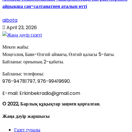
айрықша сән-салтанатпен аталып өтті
aibota
April 23, 2026
Мекен жайы:
Моңғолия, Баян-Өлгий аймағы, Өлгий қаласы 5-бағы.
Байланыс орнының 2-қабаты.
Байланыс телефоны:
976-94781797, 976-99419690.
E-mail: Erkinbekradio@gmail.com
© 2022, Барлық құқықтар заңмен қорғалған.
Жаңа дәуір жаршысы
Газет туралы