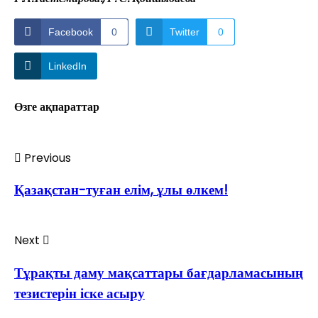
Facebook
0
Twitter
0
LinkedIn
Өзге ақпараттар
Previous
Қазақстан-туған елім, ұлы өлкем!
Next
Тұрақты даму мақсаттары бағдарламасының
тезистерін іске асыру