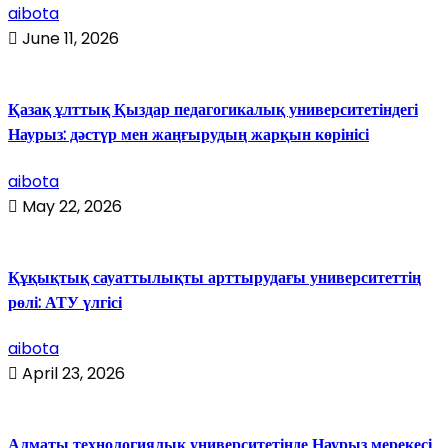
aibota
June 11, 2026
Қазақ ұлттық Қыздар педагогикалық университетіндегі
Наурыз: дәстүр мен жаңғырудың жарқын көрінісі
aibota
May 22, 2026
Құқықтық сауаттылықты арттырудағы университеттің
рөлі: АТУ үлгісі
aibota
April 23, 2026
Алматы технологиялық университетінде Наурыз мерекесі