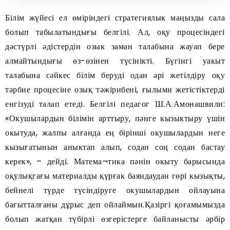
Білім жүйесі ел өміріндегі стратегиялык маңызды сала
болып табылатындығы белгілі. Ал, оқу процесіндегі
дәстүрлі әдістердін озык заман талабына жауап бере
алмайтындығы өз-өзінен түсінікті. Бүгінгі уакыт
талабына сәйкес білім беруді одан әрі жетілдіру оқу
тәрбие процесіне озық тәжірибені, ғылыми жетістіктерді
енгізуді талап етеді. Белгілі педагог Ш.А.Амонашвили:
«Окушылардын білімін арттыру, пәнге кызыктыру үшін
окытуда, жалпы алғанда ең бірінші окушылардын неге
кызығатынын аныктап алып, содан соң содан бастау
керек», – дейді. Матема¬тика пәнін окыту барысында
оқулықгағы материалды қүрғак баяндаудан гөрі кызықты,
бейнелі түрде түсіндіруге окушылардын ойлауына
бағытталғаны дұрыс деп ойлаймын.Қазіргі қоғамымызда
болып жатқан түбірлі өзгерістерге байланысты әрбір