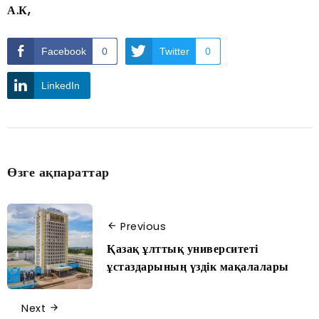
А.К,
Facebook
0
Twitter
0
LinkedIn
Өзге ақпараттар
Previous
Қазақ ұлттық университеті
ұстаздарының үздік мақалалары
Next