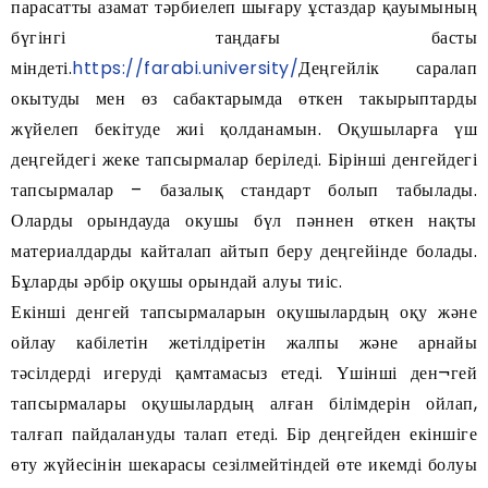
парасатты азамат тәрбиелеп шығару ұстаздар қауымының
бүгінгі таңдағы басты
міндеті.
https://farabi.university/
Деңгейлік саралап
окытуды мен өз сабактарымда өткен такырыптарды
жүйелеп бекітуде жиі қолданамын. Оқушыларға үш
деңгейдегі жеке тапсырмалар беріледі. Бірінші денгейдегі
тапсырмалар – базалық стандарт болып табылады.
Оларды орындауда окушы бүл пәннен өткен нақты
материалдарды кайталап айтып беру деңгейінде болады.
Бұларды әрбір оқушы орындай алуы тиіс.
Екінші денгей тапсырмаларын оқушылардың оқу және
ойлау кабілетін жетілдіретін жалпы және арнайы
тәсілдерді игеруді қамтамасыз етеді. Үшінші ден¬гей
тапсырмалары оқушылардың алған білімдерін ойлап,
талғап пайдалануды талап етеді. Бір деңгейден екіншіге
өту жүйесінін шекарасы сезілмейтіндей өте икемді болуы