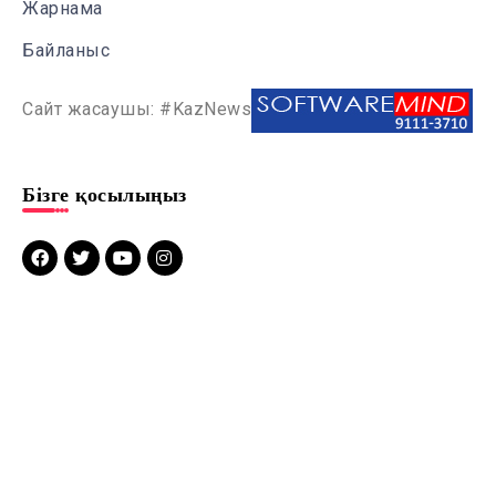
Жарнама
Байланыс
Сайт жасаушы: #KazNews
Бізге қосылыңыз