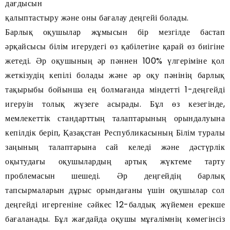
дағдысын
қалыптастыру және оны бағалау деңгейі болады.
Барлық оқушылар жұмысын бір мезгілде бастап
әрқайсысы білім игерудегі өз қабілетіне қарай өз биігіне
жетеді. Әр оқушының әр пәннен 100% үлгеріміне қол
жеткізудің кепілі болады және әр оқу пәнінің барлық
тақырыбы бойынша ең болмағанда міндетті 1-деңгейді
игеруін толық жүзеге асырады. Бұл өз кезегінде,
мемлекеттік стандарттың талаптарының орындалуына
кепілдік беріп, Қазақстан Республикасының Білім туралы
заңының талаптарына сай келеді және дәстүрлік
оқытудағы оқушылардың артық жүктеме тарту
проблемасын шешеді. Әр деңгейдің барлық
тапсырмаларын дұрыс орындағаны үшін оқушылар сол
деңгейді игергеніне сәйкес 12-балдық жүйемен ерекше
бағаланады. Бұл жағдайда оқушы мұғалімнің көмегінсіз