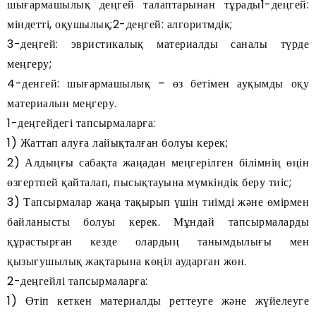
шығармашылық деңгей талаптарынан тұрады1-деңгей:
міндетті, оқушылық;2-деңгей: алгоритмдік;
3-деңгей: эвристикалық материалды саналы түрде
меңгеру;
4-денгей: шығармашылық – өз бетімен ауқымды оқу
материалын меңгеру.
1-деңгейдегі тапсырмаларға:
1) Жаттап алуға лайықталған болуы керек;
2) Алдыңғы сабақта жаңадан меңгерілген білімнің өңін
өзгертпей қайталап, пысықтауына мүмкіндік беру тиіс;
3) Тапсырмалар жаңа тақырып үшін тиімді және өмірмен
байланысты болуы керек. Мұндай тапсырмаларды
құрастырған кезде олардың танымдылығы мен
қызығушылық жақтарына көңіл аударған жөн.
2-деңгейлі тапсырмаларға:
1) Өтіп кеткен материалды реттеуге және жүйелеуге