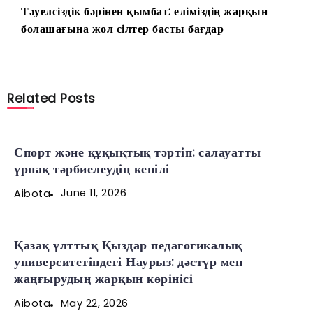
Тәуелсіздік бәрінен қымбат: еліміздің жарқын
болашағына жол сілтер басты бағдар
Related Posts
Спорт және құқықтық тәртіп: салауатты
ұрпақ тәрбиелеудің кепілі
June 11, 2026
Aibota
Қазақ ұлттық Қыздар педагогикалық
университетіндегі Наурыз: дәстүр мен
жаңғырудың жарқын көрінісі
May 22, 2026
Aibota