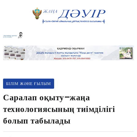
БІЛІМ ЖӘНЕ ҒЫЛЫМ
Саралап оқыту–жаңа
технологиясының тиімділігі
болып табылады