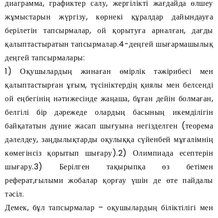
диаграмма, графиктер салу, жергілікті жағдайда өлшеу
жұмыстарын жүргізу, көрнекі құралдар дайындауға
берілетін тапсырмалар, ой қорытуға арналған, дағды
қалыптастыратын тапсырмалар.4-деңгей шығармашылық
деңгей тапсырмалары:
1) Оқушылардың жинаған өмірлік тәжірибесі мен
қалыптастырған ұғым, түсініктердің қиялы мен белсенді
ой еңбегінің нәтижесінде жаңаша, бұған дейін болмаған,
белгілі бір дәрежеде олардың басының икемділігін
байқататын дүние жасап шығуына негізделген (теорема
дәлелдеу, заңдылықтарды оқулыққа сүйенбей мұғалімнің
көмегінсіз қорытып шығару).2) Олимпиада есептерін
шығару.3) Берілген тақырыпқа өз бетімен
реферат,ғылыми жобалар қорғау үшін де өте пайдалы
тәсіл.
Демек, бұл тапсырмалар – оқушылардың біліктілігі мен