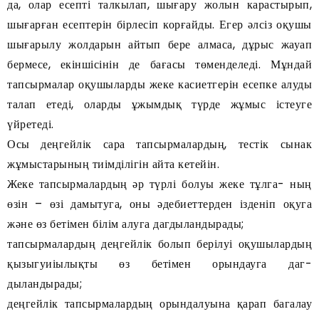
да, олар есепті талкылап, шығару жолын карастырып,
шығарған есептерін бірлесіп корғайды. Егер әлсіз оқушы
шығарылу жолдарын айтып бере алмаса, дұрыс жауап
бермесе, екіншісінін де бағасы төменделеді. Мұндай
тапсырмалар оқушыларды жеке касиетгерін есепке алуды
талап етеді, оларды ұжымдық түрде жұмыс істеуге
үйретеді.
Осы деңгейлік сара тапсырмалардың, тестік сынак
жұмыстарының тиімділігін айта кетейін.
Жеке тапсырмалардың әр түрлі болуы жеке тұлга- ның
өзін – өзі дамытуга, оны әдебиеттерден ізденіп оқуга
және өз бетімен білім алуга дагдыландырады;
тапсырмалардың деңгейлік болып берілуі оқушылардың
қызыгуиіылықты өз бетімен орындауга даг-
дыландырады;
деңгейлік тапсырмалардың орындалуына қарап багалау