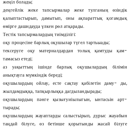
жеңіл болады;
деңгейлік жеке тапсырмалар жеке тулганың өзіндік
қалыптастырып, дамытып, оны ақпараттық қогамдық
өмірге дашндауда үлкен рөл атқарады.
Тестік тапсырмалардың тиімділігі:
оқу процесіне барлық оқушылар түгел тартьыады;
тексеруге оқу материалдардан толық қамтуды қам-
тамасыз етеді;
аз уақыттың ішінде барлық оқушылардың білімін
анықтауга мүмкіндік береді;
оқушылардың ойлау, есте сақтау қабілетін даму- ды,
жылдамдыққа, тапқырлыққа дагдыландырады;
оқушылардың пәнге қызығуиіылыгын, ынтасьін арт-
тырады;
оқушылардың жауаптарды салыстьірып, дүрыс жауабын
таңдай білуге, өз бетінше қорытынды жасай білуге