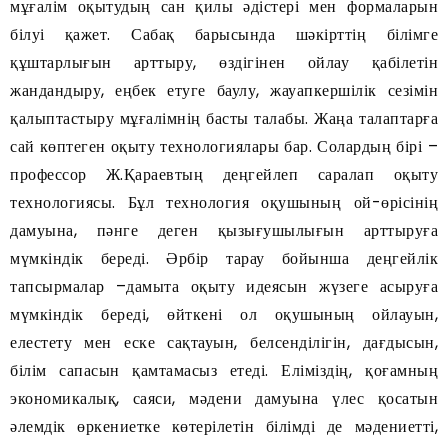
мұғалім оқытудың сан қилы әдістері мен формаларын
білуі қажет. Сабақ барысында шәкірттің білімге
құштарлығын арттыру, өздігінен ойлау қабілетін
жандандыру, еңбек етуге баулу, жауапкершілік сезімін
қалыптастыру мұғалімнің басты талабы. Жаңа талаптарға
сай көптеген оқыту технологиялары бар. Солардың бірі –
профессор Ж.Қараевтың деңгейлеп саралап оқыту
технологиясы. Бұл технология оқушының ой-өрісінің
дамуына, пәнге деген қызығушылығын арттыруға
мүмкіндік береді. Әрбір тарау бойынша деңгейлік
тапсырмалар –дамыта оқыту идеясын жүзеге асыруға
мүмкіндік береді, өйткені ол оқушының ойлауын,
елестету мен еске сақтауын, белсенділігін, дағдысын,
білім сапасын қамтамасыз етеді. Еліміздің, қоғамның
экономикалық, саяси, мәдени дамуына үлес қосатын
әлемдік өркениетке көтерілетін білімді де мәдениетті,