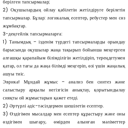
берілген тапсырмалар;
2) Оқушылардың ойлау қабілетін жетілдіруге берілетін
тапсырмалар. Бұлар: логикалық есептер, ребустер мен сөз
жұмбақтар.
3-деңгейлік тапсырмаларға:
1) Танымдық – ізденім түрдегі тапсырмаларды орындау
барысында оқушылар жаңа тақырып бойынша меңгерген
алғашқы қарапайым білімділігін жетілдіріп, тереңдетумен
қатар, ол тағы да жаңа білімді меңгеріп, өзі үшін жаңалық
ашуы тиіс.
Эврика! Мұндай жұмыс – анализ бен синтез және
салыстыру арқылы негізгісін анықтау, қорытындылау
сияқты ой жұмыстарын қажет етеді.
2) Әртүрлі әдіс-тәсілдермен шешілетін есептер.
3) Өздігімен мысалдар мен есептер құрастыру және оны
өздігімен шығару, өмірден алынған мәліметтер