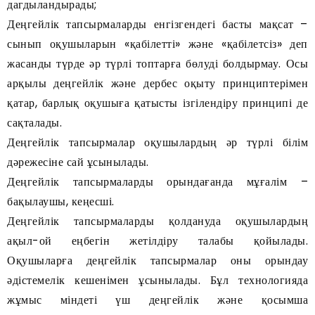
дагдыландырады;
Деңгейлік тапсырмаларды енгізгендегі басты мақсат –
сынып оқушыларын «қабілетті» және «қабілетсіз» деп
жасанды түрде әр түрлі топтарға бөлуді болдырмау. Осы
арқылы деңгейлік және дербес оқыту принциптерімен
қатар, барлық оқушыға қатысты ізгілендіру принципі де
сақталады.
Деңгейлік тапсырмалар оқушылардың әр түрлі білім
дәрежесіне сай ұсынылады.
Деңгейлік тапсырмаларды орындағанда мұғалім –
бақылаушы, кеңесші.
Деңгейлік тапсырмаларды қолдануда оқушылардың
ақыл-ой еңбегін жетілдіру талабы қойылады.
Оқушыларға деңгейлік тапсырмалар оны орындау
әдістемелік кешенімен ұсынылады. Бұл технологияда
жұмыс міндеті үш деңгейлік және қосымша