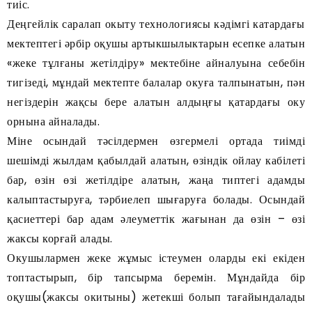
тиіс.
Деңгейлік саралап окыту технологиясы кәдімгі катардағы
мектептегі әрбір оқушы артыкшылыктарын есепке алатын
«жеке тұлғаны жетілдіру» мектебіне айналуына себебін
тигізеді, мұндай мектепте балалар окуға талпынатын, пән
негіздерін жақсы бере алатын алдыңғы қатардағы оку
орнына айналады.
Міне осындай тәсілдермен өзгермелі ортада тиімді
шешімді жылдам қабылдай алатын, өзіндік ойлау кабілеті
бар, өзін өзі жетілдіре алатын, жаңа типтегі адамды
калыптастыруға, тәрбиелеп шығаруға болады. Осындай
қасиеттері бар адам әлеуметтік жағынан да өзін – өзі
жаксы корғай алады.
Окушылармен жеке жұмыс істеумен оларды екі екіден
топтастырып, бір тапсырма беремін. Мұндайда бір
оқушы(жаксы окитыны) жетекші болып тағайындалады