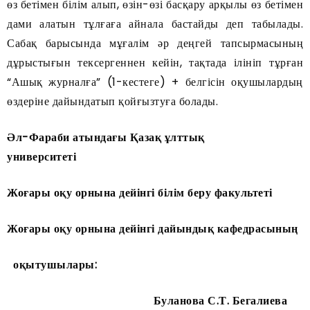
өз бетімен білім алып, өзін-өзі басқару арқылы өз бетімен
дами алатын тұлғаға айнала бастайды деп табылады.
Сабақ барысында мұғалім әр деңгей тапсырмасының
дұрыстығын тексергеннен кейін, тақтада ілініп тұрған
“Ашық журналға” (1-кестеге) + белгісін оқушылардың
өздеріне дайындатып қойғызтуға болады.
Әл-Фараби атындағы Қазақ ұлттық
университеті
Жоғары оқу орнына дейінгі білім беру факультеті
Жоғары оқу орнына дейінгі дайындық кафедрасының
оқытушылары:
Буланова С.Т. Бегалиева