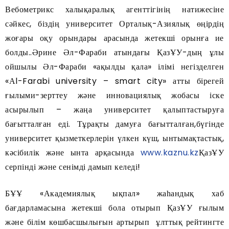
Вебометрикс халықаралық агенттігінің натижесіне
сәйкес, біздің университет Орталық-Азиялық өңірдің
жоғары оқу орындары арасында жетекші орынға ие
болды..Әрине Әл-Фараби атындағы ҚазҰУ-дың ұлы
ойшылы Әл-Фараби «ақылды қала» ілімі негізделген
«Аl-Farabi university – smart city» атты бірегей
ғылыми-зерттеу және инновациялық жобасы іске
асырылып – жаңа университет қалыптастыруға
бағытталған еді. Тұрақты дамуға бағытталған,бүгінде
университет қызметкерлерін үлкен күш, ынтымақтастық,
кәсібилік және ынта арқасында
www.kaznu.kz
ҚазҰУ
серпінді және сенімді дамып келеді!
БҰҰ «Академиялық ықпал» жаһандық хаб
бағдарламасына жетекші бола отырып ҚазҰУ ғылым
және білім көшбасшылығын артырып ұлттық рейтингте