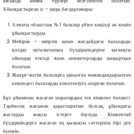
аясында көмек түрлері белгіленген болатын.
Ұйымдастырған іс – шара бағдарламары:
Алматы облыстық № 1 балалар үйіне көңілді ән кешін
ұйымдастырды.
Мейірім – өмірлік қиын жағдайдағы балаларды
қолдау орталығының бүлдіршіндеріне қызықты
ойындар өткізді және аниматорларды шақыртқан
болатын.
Жанұя-жетім балаларға арналған мамандандырылған
кешендегі балаларды кинотеатрға апарған болатын.
Бұл ұйымның жасаған шаралардың тек кішкене бөлшегі.
Тәрбиелік жағынан қарастыратын болсақ, ұйымдағы
жастарды жақсы істерге баулуда. Кішкентай
бүлдіршіндерге жасаған ең қызықты сәттерінің бірі деп
білемін.