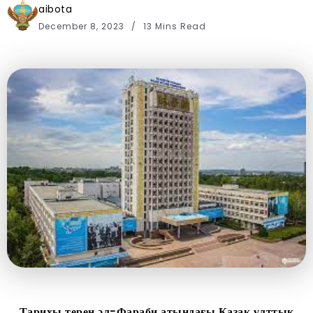
aibota
December 8, 2023
13 Mins Read
Тарихы
терең
әл-Фараби атындағы
Қазақ ұлттық