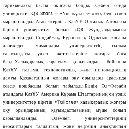
тарихындағы басты оқиғасы болды. Себебі сонда
университет QS Stars – «Үш жұлдыз» озық белгісімен
марапатталды. Атап өтерлігі, ҚазҰУ Орталық Азиядағы
бірінші университет болып «QS Жұлдыздарымен»
марапатталды. Сондай-ақ, Еуропалық Одақтың жоғары
дәрежедегі мамандары университеттің ғылым
саласындағы үлкен жетістіктеріне жоғары баға
берді.Халықаралық сараптама қорытындысы бойынша
ҚазҰУ ғылыми, технологиялық және инновациялық
дамуы Қазақстанның жоғары оқу орындары арасында
сөзсіз көшбасшы болып табылады.Біздің Әл-Фараби
атындағы ҚазҰУ Америка Құрама Штаттарының ең үздік
университеттер кіретін «Tallores» халықаралық жоғары
оқу орындарының қауымдастығының мүше болып
қабылданданды. Әлемдегі университеттерінің
вебсайттарын талдайтын, және деңгейін анықтайтын