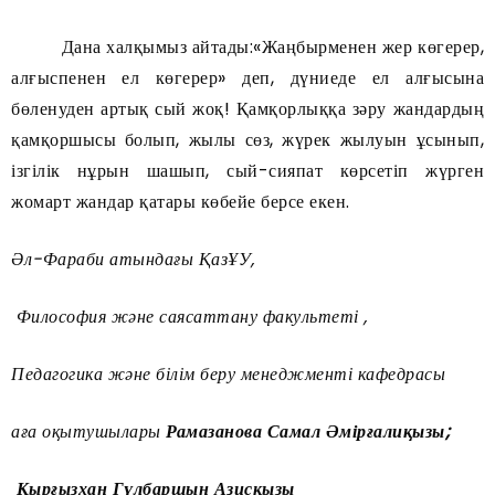
Дана халқымыз айтады:«Жаңбырменен жер көгерер,
алғыспенен ел көгерер» деп, дүниеде ел алғысына
бөленуден артық сый жоқ! Қамқорлыққа зәру жандардың
қамқоршысы болып, жылы сөз, жүрек жылуын ұсынып,
ізгілік нұрын шашып, сый-сияпат көрсетіп жүрген
жомарт жандар қатары көбейе берсе екен.
Әл-Фараби атындағы ҚазҰУ,
Философия және саясаттану факультеті ,
Педагогика және білім беру менеджменті кафедрасы
аға оқытушылары
Рамазанова Самал Әмірғалиқызы
;
Қырғызхан Гүлбаршын Азисқызы