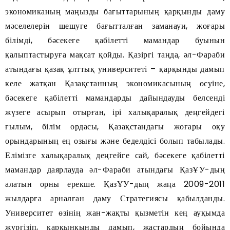
экономиканың маңызды бағыттарының қарқынды даму
мәселелерін шешуге бағытталған заманауи, жоғары
білімді, бәсекеге қабілетті мамандар буынын
қалыптастыруға мақсат қойды. Қазіргі таңда, әл-Фараби
атындағы қазақ ұлттық университеті – қарқынды дамып
келе жатқан Қазақстанның экономикасының өсуіне,
бәсекеге қабілетті мамандарды дайындауды белсенді
жүзеге асырып отырған, ірі халықаралық деңгейдегі
ғылым, білім ордасы, Қазақстандағы жоғары оқу
орындарының ең озығы және беделдісі болып табылады.
Елімізге халықаралық деңгейге сай, бәсекеге қабілетті
мамандар даярлауда әл-Фараби атындағы ҚазҰУ-дың
алатын орны ерекше. ҚазҰУ-дың жаңа 2009-2011
жылдарға арналған даму Стратегиясы қабылданды.
Университет өзінің жан-жақты қызметін кең ауқымда
жүргізіп, қарқынқынды дамып, жастардың бойында