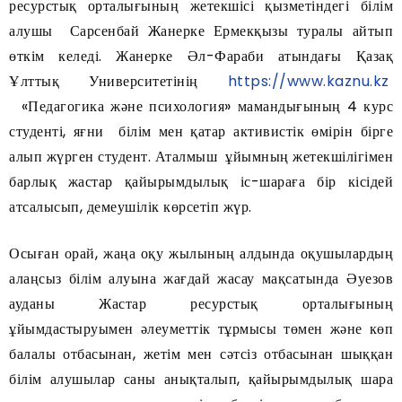
ресурстық орталығының жетекшісі қызметіндегі білім
алушы Сарсенбай Жанерке Ермекқызы туралы айтып
өткім келеді. Жанерке Әл-Фараби атындағы Қазақ
Ұлттық Университетінің
https://www.kaznu.kz
«Педагогика және психология» мамандығының 4 курс
студенті, яғни білім мен қатар активистік өмірін бірге
алып жүрген студент. Аталмыш ұйымның жетекшілігімен
барлық жастар қайырымдылық іс-шараға бір кісідей
атсалысып, демеушілік көрсетіп жүр.
Осыған орай, жаңа оқу жылының алдында оқушылардың
алаңсыз білім алуына жағдай жасау мақсатында Әуезов
ауданы Жастар ресурстық орталығының
ұйымдастыруымен әлеуметтік тұрмысы төмен және көп
балалы отбасынан, жетім мен сәтсіз отбасынан шыққан
білім алушылар саны анықталып, қайырымдылық шара