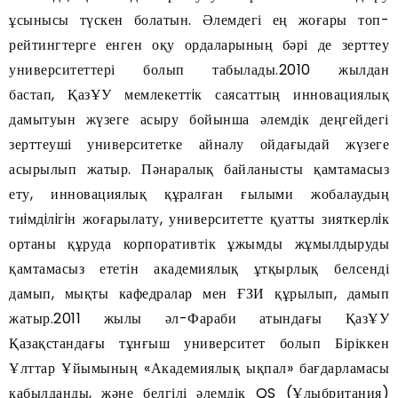
ұсынысы түскен болатын. Әлемдегі ең жоғары топ-
рейтингтерге енген оқу ордаларының бәрі де зерттеу
университеттері болып табылады.2010 жылдан
бастап, ҚазҰУ мемлекеттiк саясаттың инновациялық
дамытуын жүзеге асыру бойынша әлемдік деңгейдегі
зерттеуші университетке айналу ойдағыдай жүзеге
асырылып жатыр. Пәнаралық байланысты қамтамасыз
ету, инновациялық құралған ғылыми жобалаудың
тиiмдiлiгiн жоғарылату, университетте қуатты зияткерлiк
ортаны құруда корпоративтік ұжымды жұмылдыруды
қамтамасыз ететін академиялық ұтқырлық белсенді
дамып, мықты кафедралар мен ҒЗИ құрылып, дамып
жатыр.2011 жылы әл-Фараби атындағы ҚазҰУ
Қазақстандағы тұнғыш университет болып Біріккен
Ұлттар Ұйымының «Академиялық ықпал» бағдарламасы
қабылданды, және белгілі әлемдік QS (Ұлыбритания)