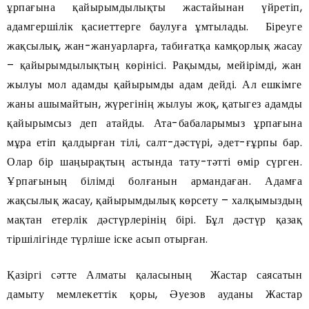
ұрпағына қайырымдылықты жастайынан үйретіп,
адамгершілік қасиеттерге баулуға ұмтылады. Біреуге
жақсылық, жан-жануарларға, табиғатқа камқорлық жасау
– қайырымдылықтың көрінісі. Рақымды, мейірімді, жан
жылуы мол адамды қайырымды адам дейді. Ал ешкімге
жаны ашымайтын, жүрегінің жылуы жоқ, қатыгез адамды
қайырымсыз деп атайды. Ата-бабаларымыз ұрпағына
мұра етіп қалдырған тілі, салт-дәстүрі, әдет-ғұрпы бар.
Олар бір шаңырақтың астында тату-тәтті өмір сүрген.
Ұрпағының білімді болғанын армандаған. Адамға
жақсылық жасау, қайырымдылық көрсету – халқымыздың
мақтан етерлік дәстүрлерінің бірі. Бұл дәстүр қазақ
тіршілігінде түрліше іске асып отырған.
Қазіргі сәтте Алматы қаласының Жастар саясатын
дамыту мемлекеттік қоры, Әуезов ауданы Жастар