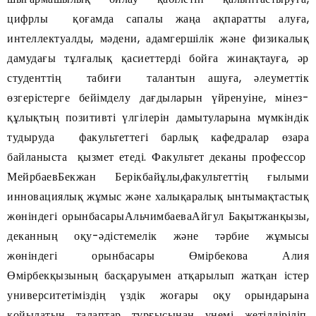
цифрлы қоғамда сапалы жаңа ақпаратты алуға,
интеллектуалды, мәдени, адамгершілік және физикалық
дамудағы тұлғалық қасиеттерді бойға жинақтауға, әр
студенттің табиғи талантын ашуға, әлеуметтік
өзгерістерге бейімделу дағдыларын үйренуіне, мінез-
құлықтың позитивті үлгілерін дамытуларына мүмкіндік
тудыруда факультеттегі барлық кафедралар өзара
байланыста қызмет етеді. Факультет деканы профессор
МейрбаевБекжан Берікбайұлы,факультеттің ғылыми
инновациялық жұмыс және халықаралық ынтымақтастық
жөніндегі орынбасарыАльчимбаеваАйгул Бақытжанқызы,
деканның оқу-әдістемелік және тәрбие жұмысы
жөніндегі орынбасары Өмірбекова Алия
Өмірбекқызының басқаруымен атқарылып жатқан істер
университетіміздің үздік жоғары оқу орындарына
қойылатын талаптар тұрғысынан үнемі жетілдіріліп,