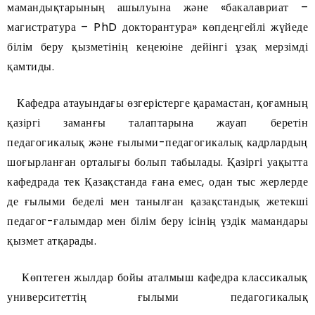
мамандықтарының ашылуына және «бакалавриат –
магистратура – PhD докторантура» көпдеңгейлі жүйеде
білім беру қызметінің кеңеюіне дейінгі ұзақ мерзімді
қамтиды.
Кафедра атауындағы өзгерістерге қарамастан, қоғамның
қазіргі заманғы талаптарына жауап беретін
педагогикалық және ғылыми-педагогикалық кадрлардың
шоғырланған орталығы болып табылады. Қазіргі уақытта
кафедрада тек Қазақстанда ғана емес, одан тыс жерлерде
де ғылыми беделі мен танылған қазақстандық жетекші
педагог-ғалымдар мен білім беру ісінің үздік мамандары
қызмет атқарады.
Көптеген жылдар бойы аталмыш кафедра классикалық
университеттің ғылыми педагогикалық