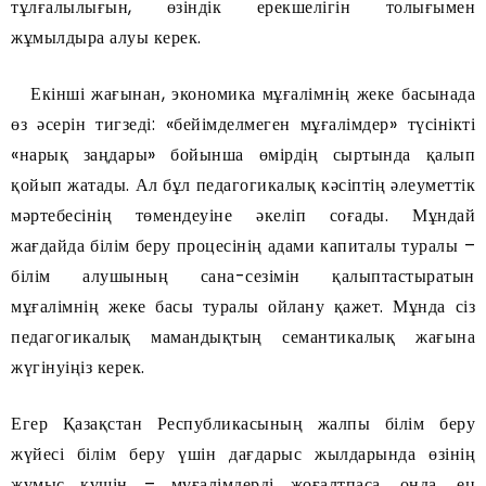
тұлғалылығын, өзіндік ерекшелігін толығымен
жұмылдыра алуы керек.
Екінші жағынан, экономика мұғалімнің жеке басынада
өз әсерін тигзеді: «бейімделмеген мұғалімдер» түсінікті
«нарық заңдары» бойынша өмірдің сыртында қалып
қойып жатады. Ал бұл педагогикалық кәсіптің әлеуметтік
мәртебесінің төмендеуіне әкеліп соғады. Мұндай
жағдайда білім беру процесінің адами капиталы туралы –
білім алушының сана-сезімін қалыптастыратын
мұғалімнің жеке басы туралы ойлану қажет. Мұнда сіз
педагогикалық мамандықтың семантикалық жағына
жүгінуіңіз керек.
Егер Қазақстан Республикасының жалпы білім беру
жүйесі білім беру үшін дағдарыс жылдарында өзінің
жұмыс күшін – мұғалімдерді жоғалтпаса, онда, ең