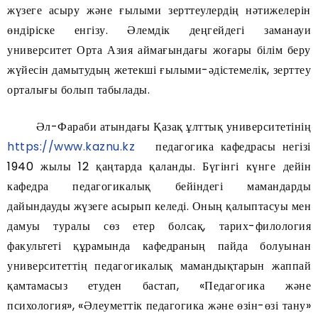
жүзеге асыру және ғылыми зерттеулердің нәтижелерін
өндіріске енгізу. Әлемдік деңгейдегі заманауи
университет Орта Азия аймағындағы жоғары білім беру
жүйесін дамытудың жетекші ғылыми-әдістемелік, зерттеу
орталығы болып табылады.
Әл-Фараби атындағы Қазақ ұлттық университетінің
https://www.kaznu.kz
педагогика кафедрасы негізі
1940 жылы 12 қаңтарда қаланды. Бүгінгі күнге дейін
кафедра педагогикалық бейіндегі мамандарды
дайындауды жүзеге асырып келеді. Оның қалыптасуы мен
дамуы туралы сөз етер болсақ, тарих-филология
факультеті құрамында кафедраның пайда болуынан
университеттің педагогикалық мамандықтарын жаппай
қамтамасыз етуден бастап, «Педагогика және
психология», «Әлеуметтік педагогика және өзін-өзі тану»