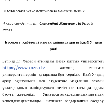
«Педагогика және психология» мамандығының
4 курс студенттері
Сарсенбай Жанерке , Ыбырай
Рабея
Бәсекеге қабілетті маман дайындаудағы ҚазҰУ-дың
рөлі
БүгіндеӘл-Фараби атындағы Қазақ ұлттық университеті
https://www.kaznu.kz
әлемнің танымал
университеттерінің қатарында.Бұл серпіліс ҚазҰУ-дың
әрбір оқытушысы мен студентіне мақтаныш сезімін
ұялатады,шын мәнінде,үлкен жетістікке тағы да қадам
басуға жетелейді. Университетқұрылымдықтұрғыдан
кешендіжаңғыртылды, нәтижеге бағдарланған басқару