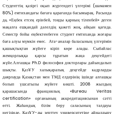
Студенттің қазіргі оқып жүргендегі үлгерімі (шамамен
80%) емтихандағы бағаға қарағанда басымырақ. Расында
да, «Еңбек етсең ерінбей, тояды қарның тіленбей» деген
мақалға ешқандай дәлелдің қажеті жоқ, айқын қағида.
Семестр бойы еңбектенбеген студент емтиханда жоғары
баға алуы мүмкін емес. Ата-аналар баласының үлгерімін
қашықтықтан жүйеге кіріп көре алады. Сыбайлас
жемқорлыққа қарсы тұратын жаңа деңгейдегі
жүйе.Алғашқы Ph.D философия докторлары дайындалып
шықты. ҚазҰУ халықаралық деңгейде кадрларды
даярлауда Қазақстан мен ТМД елдерінің ішінде алғашқы
болып үшсатылы жүйеге көшті. 2008 жылдың
қарашасында франциялық «Bureau Veritas
certification» органының аккредитациясынан сәтті
өтті. Жаһандық білім беру саласының талдауы
негізінде, ҚазҰУ-ды зерттеу университетіне айналдыру