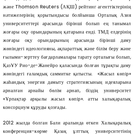
және Thomson Reuters (АҚШ) рейтинг агенттіктерінің
нәтижелерінің қорытындысы болйынша Орталық Азия
университеттері арасында бірінші болып ең танымал
жоғары оқу орындарының қатарына енді. ТМД елдерінің
жоғары оқу орындарының арасында бірінші даму
жөніндегі идеологияны, ақпараттық және білім беру және
ғылыми-зерттеу бағдарламалары тарату орталығы болып,
ҚазҰУ Рио-де-Жанейро қаласында болған тұрақты даму
жөніндегі ғаламдық саммитке қатысты. «Жасыл көпір»
жаһандық энергия дамыту стратегиясының идеяларына
арналған арнайы бөлім арнап, біздің университет
«Ұрпақтар арқылы жасыл көпір». атты халықаралық
консорциум құруды қозғады.
2012 жылда болган Бали аралында өткен Халықаралық
конференция-көрме Қазақ ұлттық университетінің