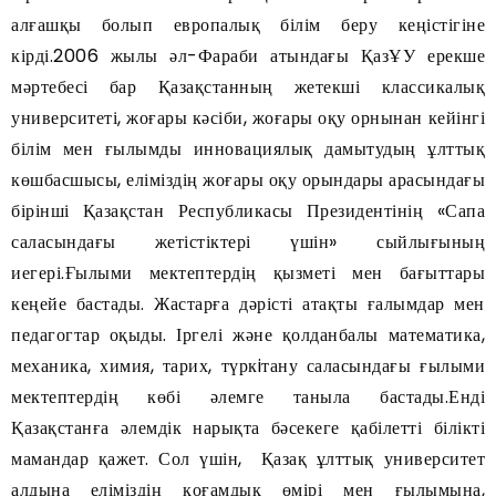
алғашқы болып европалық білім беру кеңістігіне
кірді.2006 жылы әл-Фараби атындағы ҚазҰУ ерекше
мәртебесі бар Қазақстанның жетекші классикалық
университеті, жоғары кәсіби, жоғары оқу орнынан кейінгі
білім мен ғылымды инновациялық дамытудың ұлттық
көшбасшысы, еліміздің жоғары оқу орындары арасындағы
бірінші Қазақстан Республикасы Президентінің «Сапа
саласындағы жетістіктері үшін» сыйлығының
иегері.Ғылыми мектептердің қызметі мен бағыттары
кеңейе бастады. Жастарға дәрісті атақты ғалымдар мен
педагогтар оқыды. Іргелі және қолданбалы математика,
механика, химия, тарих, түркiтану саласындағы ғылыми
мектептердің көбі әлемге таныла бастады.Енді
Қазақстанға әлемдік нарықта бәсекеге қабілетті білікті
мамандар қажет. Сол үшін, Қазақ ұлттық университет
алдына еліміздің қоғамдық өмірі мен ғылымына,