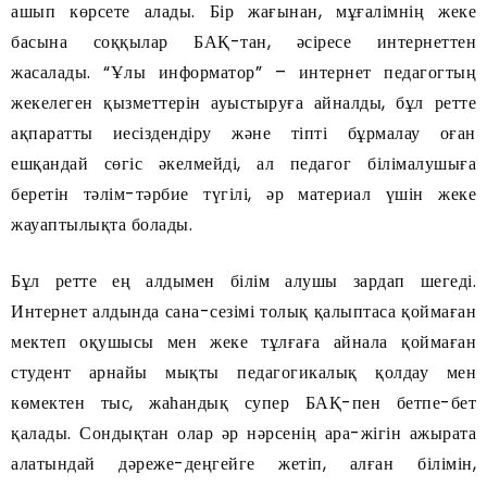
ашып көрсете алады. Бір жағынан, мұғалімнің жеке
басына соққылар БАҚ-тан, әсіресе интернеттен
жасалады. “Ұлы информатор” – интернет педагогтың
жекелеген қызметтерін ауыстыруға айналды, бұл ретте
ақпаратты иесіздендіру және тіпті бұрмалау оған
ешқандай сөгіс әкелмейді, ал педагог білімалушыға
беретін тәлім-тәрбие түгілі, әр материал үшін жеке
жауаптылықта болады.
Бұл ретте ең алдымен білім алушы зардап шегеді.
Интернет алдында сана-сезімі толық қалыптаса қоймаған
мектеп оқушысы мен жеке тұлғаға айнала қоймаған
студент арнайы мықты педагогикалық қолдау мен
көмектен тыс, жаһандық супер БАҚ-пен бетпе-бет
қалады. Сондықтан олар әр нәрсенің ара-жігін ажырата
алатындай дәреже-деңгейге жетіп, алған білімін,