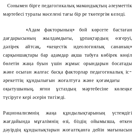
Сонымен бірге педагогикалық мамандықтың әлеуметтік
мәртебесі туралы мәселені тағы бір ре ткөтергім келеді.
«Адам факторының» бой көрсете бастаған
дағдарысының жылдамдығы, ұрпақтардың өзгеруі,
дәлірек айтсақ, «кеңестік идеологиялық сананың»
сарқыншақтары бар адамдар ақша табуға көбірек көңіл
бөлетін жаңа буын үшін жұмыс орындарын босатады
және осыған жалғас басқа факторлар педагогикалық іс-
әрекеттің құндылығын жоғалтуға және қоғамдағы
оқытушының, яғни ұстаздың мәртебесіне көлеңке
түсіруге кері әсерін тигізеді.
Рационализмнің жаңа құндылықтарының үстемдігі
жағдайында мұғалімнің өзі, біздің ойымызша, өткен
дәуірдің құндылықтарын жоғалтқанға дейін мағынасын