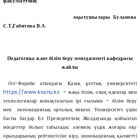
факультетінің
оқытушылары Буланова
С.Т,Габитова В.А
.
Педагогика және білім беру менеджменті кафедрасы
жайлы
Әл-Фараби атындағы Қазақ ұлттық университеті
https://www.kaznu.kz
– жаңа білім, озық идеялар мен
технологиялар жинақталатын ірі ғылыми – білім беру
мен инновациялық орталық мекені. Университет үшін
басты бағдар Ел Президентінің Жолдауында қойылған
міндеттер болып табылады: әлемнің үздік жоғары оқу
орындарының рейтингісіне кіру, инновациялық қызметті