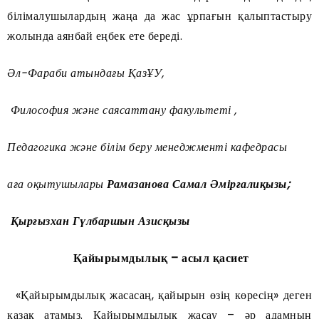
білімалушылардың жаңа да жас ұрпағын қалыптастыру
жолында аянбай еңбек ете береді.
Әл-Фараби атындағы ҚазҰУ,
Философия және саясаттану факультеті ,
Педагогика және білім беру менеджменті кафедрасы
аға оқытушылары
Рамазанова Самал Әмірғалиқызы
;
Қырғызхан Гүлбаршын Азисқызы
Қайырымдылық – асыл қасиет
«Қайырымдылық жасасаң, қайырын өзің көресің» деген
қазақ атамыз. Қайырымдылық жасау – әр адамның