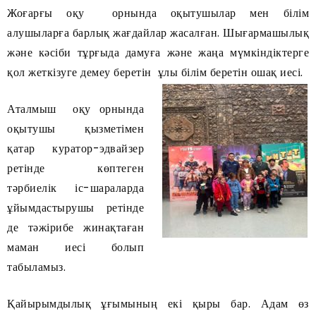
Жоғарғы оқу орнында оқытушылар мен білім
алушыларға барлық жағдайлар жасалған. Шығармашылық
және кәсіби тұрғыда дамуға және жаңа мүмкіндіктерге
қол жеткізуге демеу беретін ұлы білім беретін ошақ иесі.
Аталмыш оқу орнында
оқытушы қызметімен
қатар куратор-эдвайзер
ретінде көптеген
тәрбиелік іс-шараларда
ұйымдастырушы ретінде
де тәжірибе жинақтаған
маман иесі болып
табыламыз.
Қайырымдылық ұғымының екі қыры бар. Адам өз