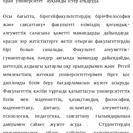
орай университет ауқымды істер атқаруда.
Осы бағытта, бірегейфакультеттердің бірі«Философия
және саясаттану» факультеті еліміздің қоғамдық-
әлеуметтік саласына қажетті мамандарды дайындауда
орасан зор жетістіктерге жетіп отырған факультеттердің
бірі болып саналады. Факультет әлеуметтік-
гуманитарлық пәндер аясында мамандар дайындайды,
шетелдің алдыңғы қатарлы оқу орындарымен және Ресей
мемлекетінің жетекші университеттерімен бірге қос
дипломды білім беру бағдарламасын жүзеге асыруда.
Факультеттің кәсіби тұрғыда қалыптасуы университеттік
білім мен мәдениеттің, қазақстандық философия,
мәдениеттану, дінтану, исламтану, әлеуметтану,
психология, педагогика, саясаттану ғылымдарының
дамуымен сәйкес жүзеге асуда . Студенттердің
шығармашылық ойлау қабілетін қалыптастыруға,