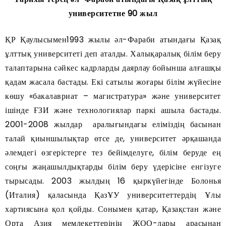
университетне 90 жыл
ҚР Қаулысымен1993 жылы әл-Фараби атындағы Қазақ
ұлттық университеті деп аталды. Халықаралық білім беру
талаптарына сәйкес кадрларды даярлау бойынша алғашқы
қадам жасала бастады. Екі сатылы жоғары білім жүйесіне
көшу «бакалавриат – магистратура» және университет
ішінде ҒЗИ және технологиялар паркі ашыла бастады.
2001-2008 жылдар аралығындағы еліміздің басынан
талай қиыншылықтар өтсе де, университет әрқашанда
әлемдегі өзгерістерге тез бейімделуге, білім беруде ең
соңғы жаңашылдықтарды білім беру үдерісіне енгізуге
тырысады. 2003 жылдың 16 қыркүйегінде Болонья
(Италия) қаласында ҚазҰУ университеттердің Ұлы
хартиясына қол қойды. Сонымен қатар, Қазақстан және
Орта Азия мемлекеттерінің ЖОО-лары арасынан