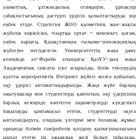
азаматтық, ұлтжандылық сезімдерін, ұрпақтар
сабақтастығының дәстүрлі үрдісін қалыптастыруда зор
еңбек етуде. Стратегия ЖОО қызметінің жан-жақты
жүйелік көрінісіне, «сыртқы орта» – мемлекет, қоғам,
еңбек нарығы, Қазақстанның ғылыми-инновациялық
жүйесіне негізделген. Университеттің жаңа даму
кезеңінде әл-Фараби атындағы ҚазҰУ-дың жаңа
Академиялық саясаты іске асырылды, білім тексерудің
қуатты корпоративтік Интранет жүйесі жолға қойылып,
оқу үдерісі автоматтандырылды. Жаңа жүйе барлық
оқытушылар мен студенттерді қамтитын, оқу үдерісінің
барлық кезеңінде көптеген параметрлерді күнделікті
бақылауды қамтамасыз ететін, студенттерді оқуға
ынталандыруға, олардың үлгерімі мен болашақ жұмыс
орнында білімін тәжірибелік қолдану қызығушылығына
ықпал ететін ірі ұжымдық желі болып табылады.