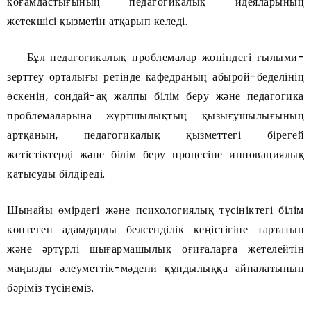
қоғамдастығының педагогикалық идеяларының
жетекшісі қызметін атқарып келеді.
Бұл педагогикалық проблемалар жөніндегі ғылыми-
зерттеу орталығы ретінде кафедраның абырой-беделінің
өскенін, сондай-ақ жалпы білім беру және педагогика
проблемаларына жұртшылықтың қызығушылығының
артқанын, педагогикалық қызметтегі бірегей
жетістіктерді және білім беру процесіне инновациялық
қатысуды білдіреді.
Шынайы өмірдегі және психологиялық түсініктегі білім
көптеген адамдарды белсенділік кеңістігіне тартатын
және әртүрлі шығармашылық оғиғаларға жетелейтін
маңызды әлеуметтік-мәдени құндылыққа айналатынын
бәріміз түсінеміз.