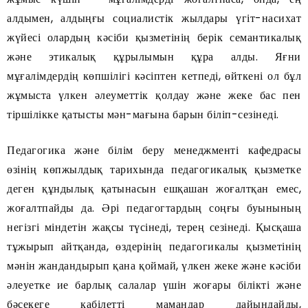
алдымен, алдыңғы социалистік жылдары үгіт-насихат
жүйесі олардың кәсіби қызметінің берік семантикалық
және этикалық құрылымын құра алды. Яғни
мұғалімдердің көпшілігі кәсіптен кетпеді, өйткені ол бұл
жұмыста үлкен әлеуметтік қолдау және жеке бас пен
тіршілікке қатысты мән-мағына барын біліп-сезінеді.
Педагогика және білім беру менеджменті кафедрасы
өзінің көпжылдық тарихында педагогикалық қызметке
деген құндылық қатынасын ешқашан жоғалтқан емес,
жоғалтпайды да. Әрі педагогтардың соңғы буынының
негізгі міндетін жақсы түсінеді, терең сезінеді. Қысқаша
тұжырып айтқанда, өздерінің педагогикалы қызметінің
мәнін жандандырып қана қоймай, үлкен жеке және кәсіби
әлеуетке ие барлық салалар үшін жоғары білікті және
бәсекеге қабілетті мамандар дайындайды,