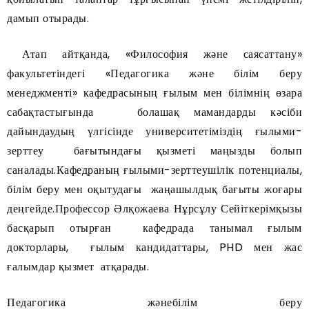
дамып отырады.
Атап айтқанда, «Философия және саясаттану»
факультетіндегі «Педагогика және білім беру
менеджменті» кафедрасының ғылым мен білімнің өзара
сабақтастығында болашақ мамандарды кәсіби
дайындаудың үлгісінде университетіміздің ғылыми-
зерттеу бағытындағы қызметі маңызды болып
саналады.Кафедраның ғылыми-зерттеушілік потенциалы,
білім беру мен оқытудағы жаңашылдық бағыты жоғары
деңгейде.Профессор Әлқожаева Нұрсұлу Сейіткерімқызы
басқарып отырған кафедрада танымал ғылым
докторлары, ғылым кандидаттары, PHD мен жас
ғалымдар қызмет атқарады.
Педагогика жәнебілім беру