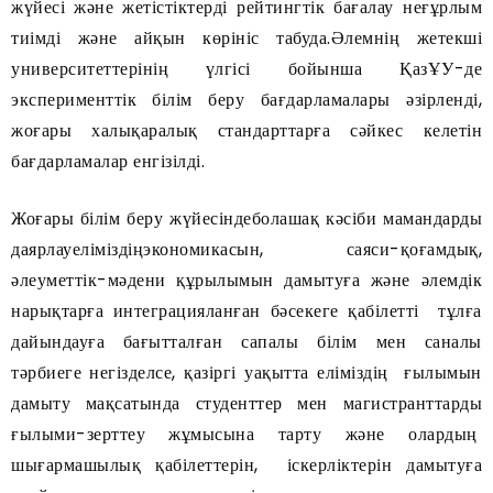
жүйесі және жетістіктерді рейтингтік бағалау неғұрлым
тиімді және айқын көрініс табуда.Әлемнің жетекші
университеттерінің үлгісі бойынша ҚазҰУ-де
эксперименттік білім беру бағдарламалары әзірленді,
жоғары халықаралық стандарттарға сәйкес келетін
бағдарламалар енгізілді.
Жоғары білім беру жүйесіндеболашақ кәсіби мамандарды
даярлауеліміздіңэкономикасын, саяси-қоғамдық,
әлеуметтік-мәдени құрылымын дамытуға және әлемдік
нарықтарға интеграцияланған бәсекеге қабілетті тұлға
дайындауға бағытталған сапалы білім мен саналы
тәрбиеге негізделсе, қазіргі уақытта еліміздің ғылымын
дамыту мақсатында студенттер мен магистранттарды
ғылыми-зерттеу жұмысына тарту және олардың
шығармашылық қабілеттерін, іскерліктерін дамытуға