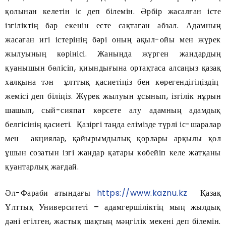
қолынан келетін іс деп білемін. Әрбір жасалған істе
ізгіліктің бар екенін есте сақтаған абзал. Адамның
жасаған игі істерінің бәрі оның ақыл-ойы мен жүрек
жылуының көрінісі. Жаныңда жүрген жандардың
қуанышын бөлісіп, қиындығына ортақтаса алсаңыз қазақ
халқына тән ұлттық қасиетіңіз бен көрегендігіңіздің
жемісі деп біліңіз. Жүрек жылуын ұсынып, ізгілік нұрын
шашып, сый-сияпат көрсете алу адамның адамдық
белгісінің қасиеті. Қазіргі таңда елімізде түрлі іс-шаралар
мен акциялар, қайырымдылық қорлары арқылы қол
ұшын созатын ізгі жандар қатары көбейіп келе жатқаны
қуантарлық жағдай.
Әл-Фараби атындағы
https://www.kaznu.kz
Қазақ
Ұлттық Университеті – адамгершіліктің мың жылдық
дәні егілген, жастық шақтың мәңгілік мекені деп білемін.