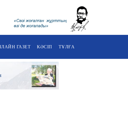
НЛАЙН ГАЗЕТ
КӘСІП
ТҰЛҒА