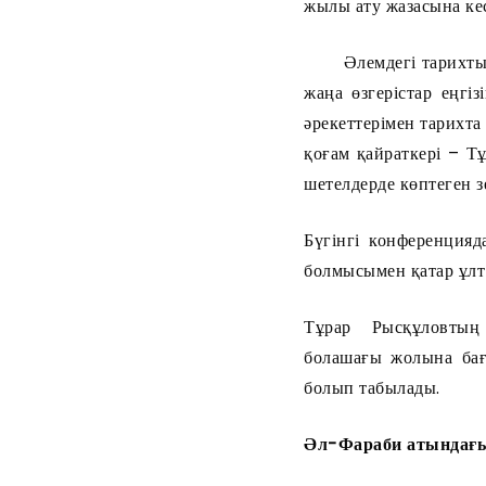
жылы ату жазасына кесі
Әлемдегі тарихты жаса
жаңа өзгерістар еңгіз
әрекеттерімен тарихта
қоғам қайраткері – Т
шетелдерде көптеген з
Бүгінгі конференция
болмысымен қатар ұлт
Тұрар Рысқұловтың 
болашағы жолына бағы
болып табылады.
Әл-Фараби атындағ