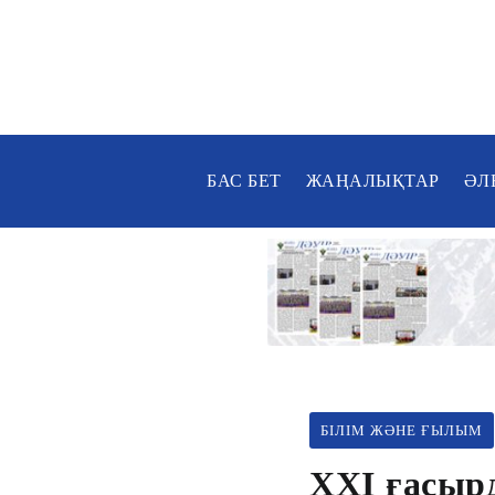
БАС БЕТ
ЖАҢАЛЫҚТАР
ӘЛ
БІЛІМ ЖӘНЕ ҒЫЛЫМ
ХХІ ғасыр