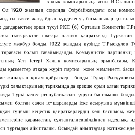
халық комисарының, яғни И.Сталинн
. Ол 1920 жылдың соңында Әзірбайжандағы осы комисса
тандағы саяси жағдайдың күрделенуі, басмашылар қозғалы
қ дағдарыстың өрши түсуі РКП (б) Орталық Комитетін Т.Р
 оны тығырықтан шығара алатын қайраткерді Түркіста
елуге мәжбүр болды. 1922 жылдың күзінде Т.Рысқұлов 
ң төрағасы болып тағайындалды. Коммунистік партияны
ағының Ұлт істері Халық комиссарының орынбасары, К
ды қызметтер атқара жүріп партия және мемлекетті бас
бие жинақтап қоғам қайраткері болды. Тұрар Рысқұловты
түркі халықтарының тарихында да ерекше орын алған тарихи
ияда Түркі кеңес республикасын құруға бастамашы болды
ымен болған саяси іс-шараларды іске асыруына мүмкіншіл
ққан тұңғыш кеңестік қайраткерлердің көш басшысы, жет
меттеріне қарамастан, сұлтанғалиевшілдікпен идеялық, 
яси тұрғыдан айыпталды. Осындай айыптаулар нәтижесінде