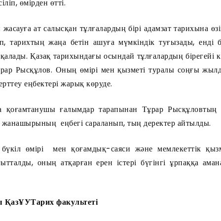
ліп, өмірден өтті.
уға ат салысқан тұлғалардың бірі адамзат тарихына өзінді
іп, тарихтың жаңа бетін ашуға мүмкіндік туғызады, енді б
 қалады. Қазақ тарихындағы осындай тұлғалардың бірегейі 
ұрар Рысқұлов. Оның өмірі мен қызметі туралы соңғы жыл
ерттеу еңбектері жарық көруде.
да қоғамтанушы ғалымдар тарапынан Тұрар Рысқұловтың с
 жанашырының еңбегі сараланып, тың деректер айтылды.
бүкіл өмірі мен қоғамдық-саяси және мемлекеттік қыз
тталды, оның атқарған ерен істері бүгінгі ұрпаққа аман
ы ҚазҰУ
Тарих факультеті