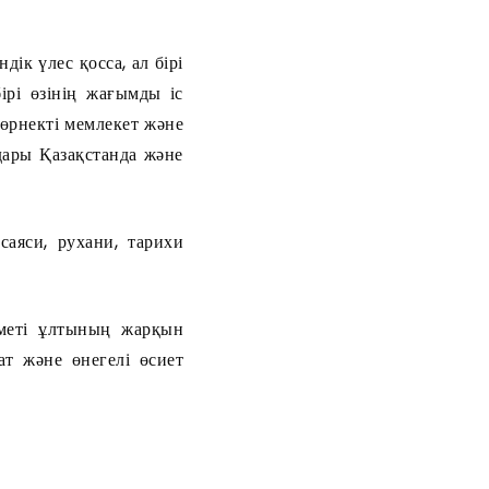
к үлес қосса, ал бірі
ірі өзінің жағымды іс
көрнекті мемлекет және
дары Қазақстанда және
аяси, рухани, тарихи
меті ұлтының жарқын
ат және өнегелі өсиет