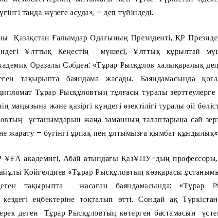
інгі таңда жүзеге асуда», – деп түйіндеді.
 Қазақстан Ғалымдар Одағының Президенті, ҚР Президе
індегі Ұлттық Кеңестің мүшесі, Ұлттық құрылтай мүш
кадемик Оразалы Сәбден: «Тұрар Рысқұлов халықаралық дең
еген тақырыпта баяндама жасады. Баяндамасында қоға
дипломат Тұрар Рысқұловтың тұлғасы туралы зерттеулерге
ің маңызына және қазіргі күндегі өзектілігі туралы ой бөліс
ловтың ұстанымдарын жаңа заманның талаптарына сай зер
гіне жарату – бүгінгі ұрпақ пен ұлтымызға қымбат құндылық»
Р ҰҒА академигі, Абай атындағы ҚазҰПУ-дың профессоры, 
йұлы Қойгелдиев «Тұрар Рысқұловтың көзқарасы ұстанымы
» деген тақырыпта жасаған баяндамасында: «Тұрар 
кездегі еңбектеріне тоқталып өтті. Сондай ақ Түркіста
керек деген Тұрар Рысқұловтың көтерген бастамасын үсте