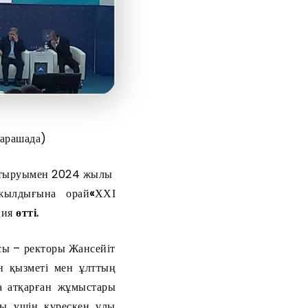
арашада)
астыруымен 2024 жылы
0 жылдығына орай
«
ХХІ
ция
өтті.
сы – ректоры Жансейіт
н қызметі мен ұлттың
 атқарған жұмыстары
сы үшін күрескен ұлы