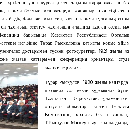
е Түркістан үшін күрес» деген тақырыптарда жасаған ба
ани, тарихи болмысымен қатарұлт жанашырының сіңірген е
стар біздің болашағымыз, сондықтан тарихи тұлғаның сыр
ген тұстарын зерттеу жастардың алдында тұрған өзекті мәс
еренция барысында Қазақстан Республикасы Орталық
ттары негізінде Тұрар Рысқұловқа қатысты көрме ұйы
зенгелес достарымен түскен фотосуреттері, 1921 жылы жа
іжәне жазған хаттарымен конференция қонақтары, сту
мәліметтер алды.
Тұрар Рысқұлов 1920 жылы қаңтарда 
шағында сол кезде құрамында бүгінг
Тәжікстан, Қырғызстан,Түркіменста
оңтүстік облыстары кірген Түркі
Комитетінің төрағасы болып сайлан
Т.Рысқұлов Мәскеуге ауыстырылды да