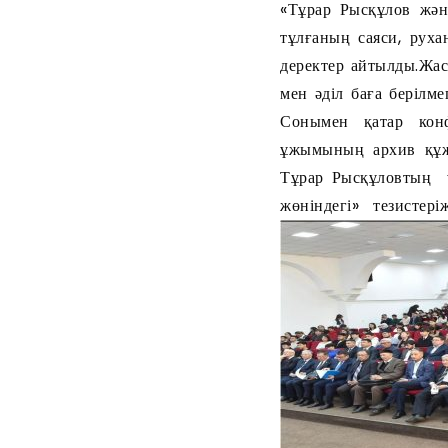
«Тұрар Рысқұлов жән
тұлғаның саяси, рух
деректер айтылды.Жа
мен әділ баға берілме
Сонымен қатар конф
ұжымының архив құжа
Тұрар Рысқұловтың ү
жөніндегі» тезистер