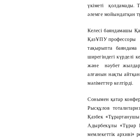
үкіметі қолдамады. Т
әлемге мойындатқан т
Келесі баяндамашы Қ
ҚазҰПУ профессоры Х
тақырыпта баяндама
ширегіндегі күрделі к
және нәубет жылдар
алғанын нақты айтқан
мәліметтер келтірді.
Сонымен қатар конфер
Рысқұлов тоталитари
Қазбек «Тұрартанушы
Адырбекұлы «Тұрар Р
мемлекеттік архиві»