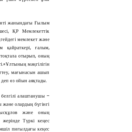
нті жанындағы Ғылым
есі, ҚР Мемлекеттік
гейдегі мемлекет және
м қайраткері, ғалым,
 тоқтала отырып, оның
ті.«Ұлтының мәңгілігін
ттеу, мағынасын ашып
 деп өз ойын аяқтады.
белгілі алаштанушы –
 және олардың бүгінгі
Рысқұлов және оның
н жерінде Түркі кеңес
мшіл пиғылдағы кеңес