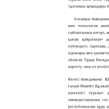
тұлғаның армандары бүг
Алғашқы баяндаманы
мен технология жөн
сыйлығының иегері, а
қоғам қайраткері» д
публицист, тарихшы, 
идеялары мен қызметін
ойлаған Тұрар Рысқұ
көрсету, оны ел игілі
Келесі баяндаманы Қ
ғалым Мәмбет Құлжаба
өзектілігі туралы
замандастарының сол 
республикасын құру 