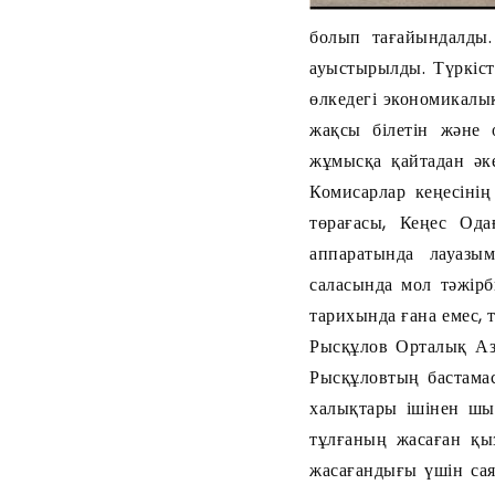
болып тағайындалды
ауыстырылды. Түркіс
өлкедегі экономикалы
жақсы білетін және
жұмысқа қайтадан әк
Комисарлар кеңесіні
төрағасы, Кеңес Од
аппаратында лауазым
саласында мол тәжір
тарихында ғана емес, 
Рысқұлов Орталық Аз
Рысқұловтың бастамас
халықтары ішінен шы
тұлғаның жасаған қыз
жасағандығы үшін са