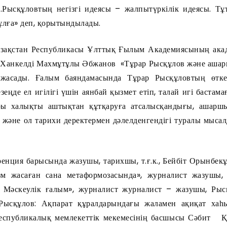
.Рысқұловтың негізгі идеясы – жалпытүркілік идеясы. Тұ
ұлға» деп, қорытындылады.
азақстан Республикасы Ұлттық Ғылым Академиясының акад
анкелді Махмұтұлы Әбжанов «Тұрар Рысқұлов және ашар
 жасады. Ғалым баяндамасында Тұрар Рысқұловтың өтк
езеңде ел игілігі үшін аянбай қызмет етіп, талай игі баста
ы халықты аштықтан құтқаруға атсалысқандығы, ашаршы
 және ол тарихи деректермен дәлелденгендігі туралы мысал
енция барысында жазушы, тарихшы, т.ғ.к., Бейбіт Орынбе
зм жасаған сана метаформозасында», журналист жазушы,
 Мәскеулік ғалым», журналист журналист – жазушы, Ры
ысқұлов: Ақпарат құралдарындағы жаламен ақиқат хаһ
 республикалық мемлекеттік мекемесінің басшысы Сәбит 