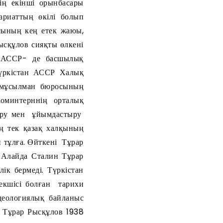
ің екінші орынбасары
риаттың өкілі болып
сының кең етек жаюы,
ысқұлов сияқты өлкені
н АССР- де басшылық
Түркістан АССР Халық
ң мұсылман бюросының
оминтерннің орталық
қару мен ұйымдастыру
ң тек қазақ халқының
 тұлға. Өйткені Тұрар
.Алайда Сталин Тұрар
ік бермеді. Түркістан
екшісі болған тарихи
идеологиялық байланыс
 Тұрар Рысқұлов 1938