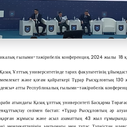
ликалық ғылыми-тәжірибелік конференция, 2024 жылы 18 қ
Қазақ Ұлттық университетінде тарих факультетінің ұйымд
і мемлекет және қоғам қайраткері Тұрар Рысқұловтың 13
идеясы» атты Республикалық ғылыми-тәжірибелік конферен
аби атындағы Қазақ ұлттық университеті Басқарма Төраға
евқұттықтау сөзімен бастап: «Тұрар Рысқұловтың әр алуа
тқарған жұмысы және асыл азаматтың 43 жыл ғұмырында
үркі мемлекеттерінің ынтымағы мен тұтас Түркістан идея