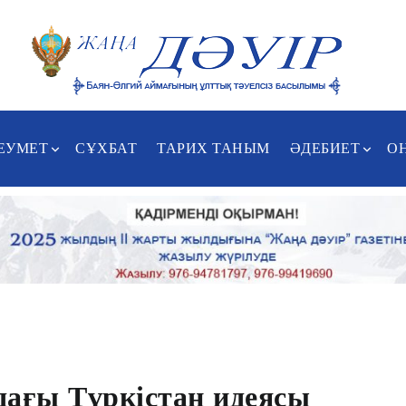
ЕУМЕТ
СҰХБАТ
ТАРИХ ТАНЫМ
ӘДЕБИЕТ
О
дағы Түркістан идеясы