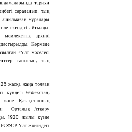
яндамаларында тарихи
ңбегі сараланып, тың
ы ашылмаған мұралары
еле екендігі айтылды.
 мемлекеттік архиві
мдастырылды. Көрмеде
зылған «Ұлт мәселесі
денттер танысып, тың
25 жасқа жаңа толған
і күндегі Өзбекстан,
н және Қазақстанның
стан Орталық Атқару
ды. 1920 жылы күзде
, РСФСР Ұлт жөніндегі