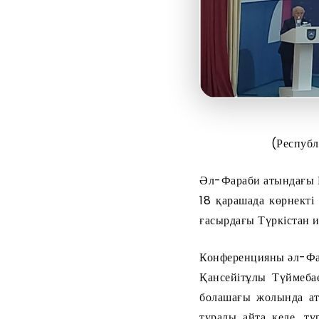
(Респуб
Әл-Фараби атындағы 
18 қарашада көрнект
ғасырдағы Түркістан 
Конференцияны әл-Фар
Қансейітұлы Түймеба
болашағы жолында а
туралы айта келе, т