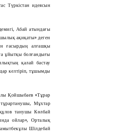
тас Түркістан идеясын
емигі, Абай атындағы
шылық ақиқаты» деген
ен ғасырдың алғашқы
маға ұйытқы болғандығы
лықтың қалай бастау
дар келтіріп, тұшымды
кұлы Қойшыбаев «Тұрар
 тұрартанушы, Мұхтар
сқұлов танушы Көлбай
ында ойлар», Орталық
Қамытбекұлы Шілдебай