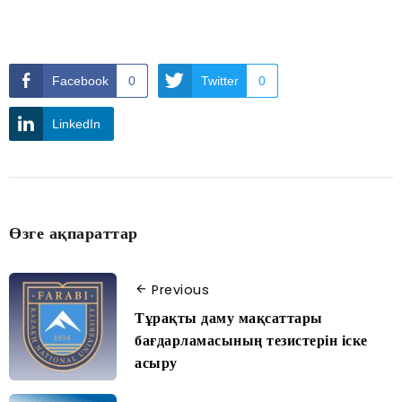
Facebook
0
Twitter
0
LinkedIn
Өзге ақпараттар
Previous
Тұрақты даму мақсаттары
бағдарламасының тезистерін іске
асыру