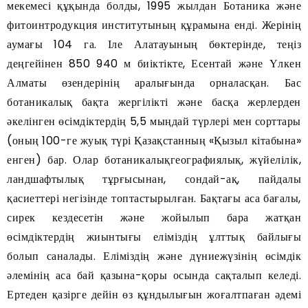
мекемесі құқында болды, 1995 жылдан Ботаника және
фитоинтродукция институтының құрамына енді. Жерінің
аумағы 104 га. Іле Алатауының бөктерінде, теңіз
деңгейінен 850 940 м биіктікте, Есентай және Үлкен
Алматы өзендерінің аралығында орналасқан. Бас
ботаникалық бақта жергілікті және басқа жерлерден
әкелінген өсімдіктердің 5,5 мыңдай түрлері мен сорттары
(оның 100-ге жуық түрі Қазақстанның «Қызыл кітабына»
енген) бар. Олар ботаникалықгеографиялық, жүйелілік,
ландшафтылық тұрғысынан, сондай-ақ, пайдалы
қасиеттері негізінде топтастырылған. Бақтағы аса бағалы,
сирек кездесетін және жойылып бара жатқан
өсімдіктердің жиынтығы еліміздің ұлттық байлығы
болып саналады. Еліміздің және дүниежүзінің өсімдік
әлемінің аса бай қазына-қоры осында сақталып келеді.
Ертеден қазірге дейін өз құндылығын жоғалтпаған әдемі