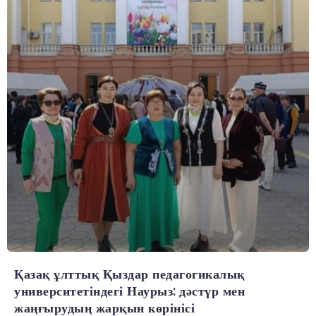
Қазақ ұлттық Қыздар педагогикалық
университетіндегі Наурыз: дәстүр мен
жаңғырудың жарқын көрінісі