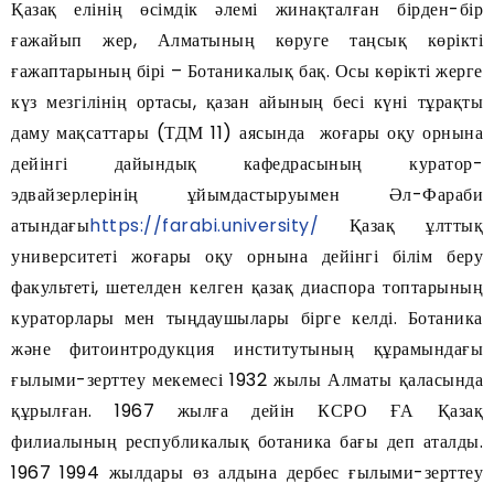
Қазақ елінің өсімдік әлемі жинақталған бірден-бір
ғажайып жер, Алматының көруге таңсық көрікті
ғажаптарының бірі – Ботаникалық бақ. Осы көрікті жерге
күз мезгілінің ортасы, қазан айының бесі күні тұрақты
даму мақсаттары (ТДМ 11) аясында жоғары оқу орнына
дейінгі дайындық кафедрасының куратор-
эдвайзерлерінің ұйымдастыруымен Әл-Фараби
атындағы
https://farabi.university/
Қазақ ұлттық
университеті жоғары оқу орнына дейінгі білім беру
факультеті, шетелден келген қазақ диаспора топтарының
кураторлары мен тыңдаушылары бірге келді. Ботаника
және фитоинтродукция институтының құрамындағы
ғылыми-зерттеу мекемесі 1932 жылы Алматы қаласында
құрылған. 1967 жылға дейін КСРО ҒА Қазақ
филиалының республикалық ботаника бағы деп аталды.
1967 1994 жылдары өз алдына дербес ғылыми-зерттеу