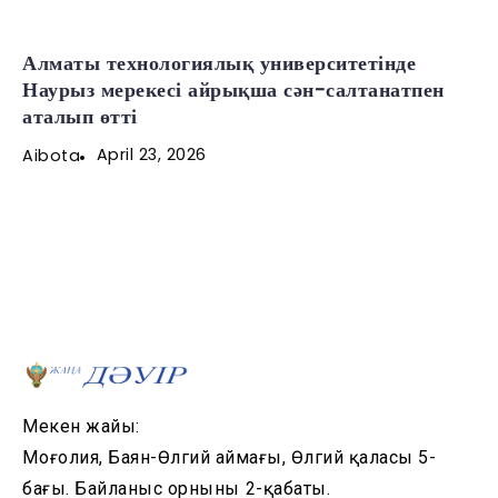
Алматы технологиялық университетінде
Наурыз мерекесі айрықша сән-салтанатпен
аталып өтті
April 23, 2026
Aibota
Мекен жайы:
Моңғолия, Баян-Өлгий аймағы, Өлгий қаласы 5-
бағы. Байланыс орнының 2-қабаты.