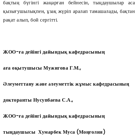
бақтың бүгінгі жаңарған бейнесін, тыңдаушылар аса
қызығушылықпен, ұзақ жүріп аралап тамашалады, бақтан
рақат алып, бой сергітті.
ЖОО-ға дейінгі дайындық кафедрасының
аға оқытушысы
Мужигова Г.М.,
Әлеуметтану және әлеуметтік жұмыс кафедрасының
докторанты Нусупбаева С.А.,
ЖОО-ға дейінгі дайындық кафедрасының
тыңдаушысы Хумарбек Муса (Моңғолия)