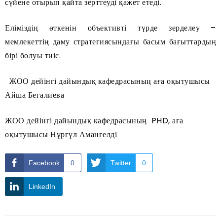
сүйене отырып қайта зерттеуді қажет етеді.
Еліміздің өткенін объективті түрде зерделеу –
мемлекеттің даму стратегиясындағы басым бағыттардың
бірі болуы тиіс.
ЖОО дейінгі дайындық кафедрасының аға оқытушысы
Айша Бегалиева
ЖОО дейінгі дайындық кафедрасының PHD, аға
оқытушысы Нұргүл Амангелді
Facebook
0
Twitter
0
LinkedIn