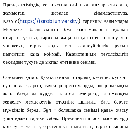
Президентіміздің ұсынысына сай ғылыми-практикалық
жұмыстар, шаралар ұйымдастыруда.
ҚазҰУ(
https://farabi.university
) тарихшы ғалымдары
Мемлекет басшысының бұл бастамаларын қолдай
отырып, ұлттық тарихты жаңа көзқараспен зерттеу жас
ұрпақтың тарих жады мен отансүйгіштік рухын
нығайтып қана қоймай, Қазақстанның тәуелсіздігін
бекемдей түсуге де ықпал ететініне сенімді.
Сонымен қатар, Қазақстанның отарлық кезеңін, қуғын-
сүргін жылдарын, саяси репрессияларды, ашаршылықты
және басқа да күрделі тарихи кезеңдерді жан-жақты
зерделеу мемлекеттің өткеніне шынайы баға беруге
мүмкіндік береді. Бұл – болашаққа сенімді қадам жасау
үшін қажет тарихи сабақ. Президенттің осы мәселелерді
көтеруі – ұлттық бірегейлікті нығайтып, тарихи сананы