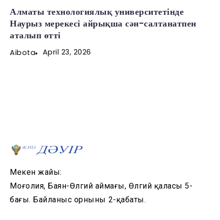
Алматы технологиялық университетінде
Наурыз мерекесі айрықша сән-салтанатпен
аталып өтті
April 23, 2026
Aibota
Мекен жайы:
Моңғолия, Баян-Өлгий аймағы, Өлгий қаласы 5-
бағы. Байланыс орнының 2-қабаты.