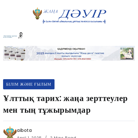
БІЛІМ ЖӘНЕ ҒЫЛЫМ
Ұлттық тарих: жаңа зерттеулер
мен тың тұжырымдар
aibota
April 1, 2025
2 Mins Read