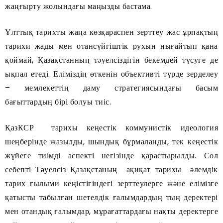
жаңғырту жолындағы маңызды бастама.
Ұлттық тарихты жаңа көзқараспен зерттеу жас ұрпақтың
тарихи жады мен отансүйгіштік рухын нығайтып қана
қоймай, Қазақстанның тәуелсіздігін бекемдей түсуге де
ықпал етеді. Еліміздің өткенін объективті түрде зерделеу
– мемлекеттің даму стратегиясындағы басым
бағыттардың бірі болуы тиіс.
ҚазКСР тарихы кеңестік коммунистік идеология
шеңберінде жазылды, шындық бұрмаланды, тек кеңестік
жүйеге тиімді аспекті негізінде қарастырылды. Сол
себепті Тәуелсіз Қазақстаның ақиқат тарихы әлемдік
тарих ғылыми кеңістігіндегі зерттеулерге және елімізге
қатысты табылған шетелдік ғалымдардың тың деректері
мен отандық ғалымдар, мұрағаттардағы нақты деректерге