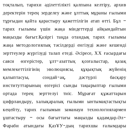
тоқталып, тарихи әділеттілікті қалпына келтіру, архив
деректерін терең зерделеу және ұлттық мұраны ғылыми
тұрғыдан қайта қарастыру қажеттілігін атап өтті. Бұл –
тарих ғылымы үшін жаңа міндеттерді айқындайтын
маңызды бағыт.Қазіргі таңда отандық тарих ғылымы
жаңа методологиялық тәсілдерді енгізуді және кешенді
зерттеулер жүргізуді талап етеді. Әсіресе, ХХ ғасырдағы
саяси өзгерістер, ұлт-азаттық қозғалыстар, қазақ
мемлекеттілігінің эволюциясы, құқықтық жүйенің
қалыптасуы, сондай-ақ, дәстүрлі басқару
институттарының өзгерісі сынды тақырыптар ғылыми
ортада терең зерттелуі тиіс. Мұрағат құжаттарын
цифрландыру, халықаралық ғылыми ынтымақтастықты
кеңейту, тарих ғылымын заманауи технологиялармен
ұштастыру – осы бағыттағы маңызды қадамдар.Әл-
Фараби атындағы ҚазҰУ-дың тарихшы ғалымдары