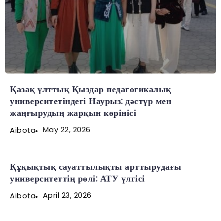
Қазақ ұлттық Қыздар педагогикалық
университетіндегі Наурыз: дәстүр мен
жаңғырудың жарқын көрінісі
May 22, 2026
Aibota
Құқықтық сауаттылықты арттырудағы
университеттің рөлі: АТУ үлгісі
April 23, 2026
Aibota