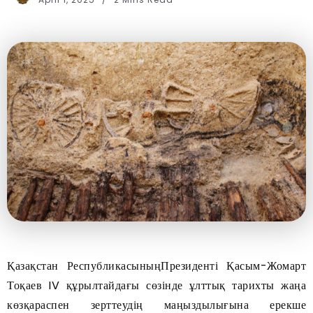
Қазақстан РеспубликасыныңПрезиденті Қасым-Жомарт
Тоқаев IV құрылтайдағы сөзінде ұлттық тарихты жаңа
көзқараспен зерттеудің маңыздылығына ерекше