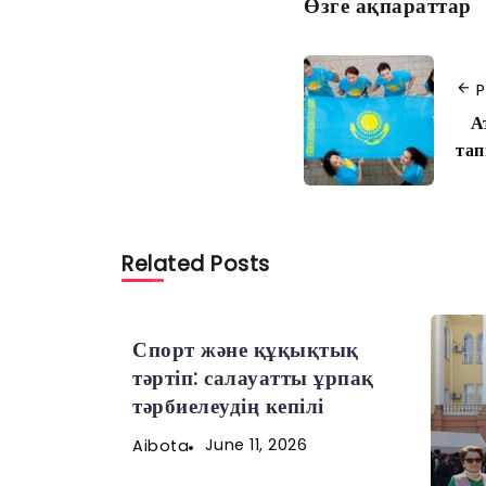
Өзге ақпараттар
P
Ат
тап
Related Posts
Спорт және құқықтық
тәртіп: салауатты ұрпақ
тәрбиелеудің кепілі
June 11, 2026
Aibota