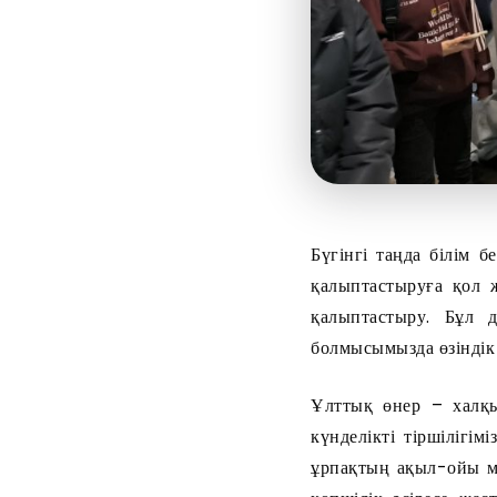
Бүгінгі таңда білім б
қалыптастыруға қол ж
қалыптастыру. Бұл д
болмысымызда өзіндік
Ұлттық өнер – халқым
күнделікті тіршілігі
ұрпақтың ақыл-ойы ме