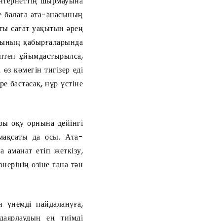
интернеттің шырмауына
е балаға ата-анасының
рты сағат уақытын әрең
арының қабырғаларында
өптеп ұйымдастырылса,
өз көмегін тигізер еді
е бастасақ, нұр үстіне
ры оқу орнына дейінгі
мақсаты да осы. Ата-
 аманат етіп жеткізу,
нерінің өзіне ғана тән
 үнемді пайдалануға,
аярлаудың ең тиімді