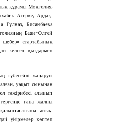
ының құрамы Моңғолия,
Сахабек Агерке, Ардақ
 Гүлназ, Бисанбаева
ңғолияның Баян-Өлгей
 шебер» стартабының
дан келген қыздармен
ның түбегейлі жаңаруы
талған, уақыт сынынан
мол тәжірибесі алынып
ңгергенде ғана жалпы
 қалыптасатыны анық.
дай үйірмелер көптеп