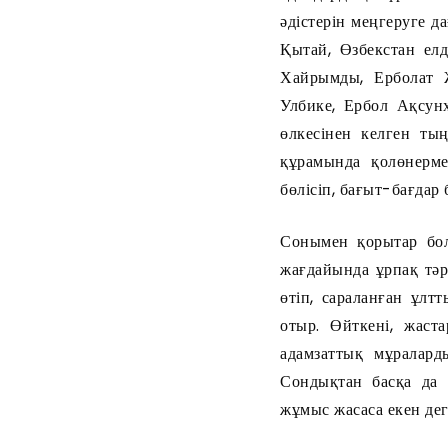
әдістерін меңгеруге 
Қытай, Өзбекстан елд
Хайрымды, Ерболат 
Улбике, Ербол Ақсун
өлкесінен келген т
құрамында қолөнерме
бөлісіп, бағыт-бағдар 
Сонымен қорытар болс
жағдайында ұрпақ тәр
өтіп, сараланған ұлт
отыр. Өйткені, жаст
адамзаттық мұралард
Сондықтан басқа да 
жұмыс жасаса екен дег