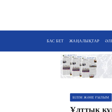
БАС БЕТ
ЖАҢАЛЫҚТАР
ӘЛ
БІЛІМ ЖӘНЕ ҒЫЛЫМ
Ұлттық құ