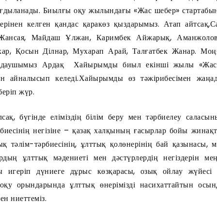
дағдыланады. Биылғы оқу жылындағы «Жас шебер» стартаб
ерінен келген қандас қаракөз қыздарымыз. Атап айтсақ,
Жансая, Майдаш Ұлжан, Каримбек Айжарық, Аманжолова
хар, Қосын Ділнар, Мухарап Арай, Талғатбек Жанар. Мо
ыңдаушымыз Ардақ Хайырымды биыл екінші жылы «Жас
н айналысып келеді.Хайырымды өз тәжірибесімен жаңа
беріп жүр.
ақ, бүгінде еліміздің білім беру мен тәрбиелеу саласы
биесінің негізіне – қазақ халқының ғасырлар бойы жинақ
тық тәлім-тәрбиесінің, ұлттық қолөнерінің бай қазынасы, 
ардың ұлттық мәдениеті мен дәстүрлердің негіздерін ме
ы игеріп дүниеге дұрыс көзқарасы, озық ойлау жүйесі
оқу орындарында ұлттық өнерімізді насихаттайтын осын
ен ниеттеміз.