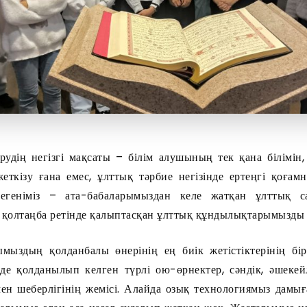
ерудің негізгі мақсаты – білім алушының тек қана білімін, 
еткізу ғана емес, ұлттық тәрбие негізінде ертеңгі қоғам
егеніміз – ата-бабаларымыздан келе жатқан ұлттық с
 қолтаңба ретінде қалыптасқан ұлттық құндылықтарымызды 
ыздың қолданбалы өнерінің ең биік жетістіктерінің бірі
мізде қолданылып келген түрлі ою-өрнектер, сәндік, әшеке
н шеберлігінің жемісі. Алайда озық технологиямыз дамығ