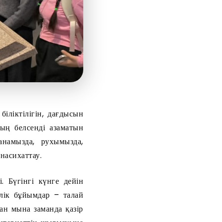
біліктілігін, дағдысын
ның белсенді азаматын
анамызда, рухымызда,
насихаттау.
. Бүгінгі күнге дейін
йлік бұйымдар – талай
ан мына заманда қазір