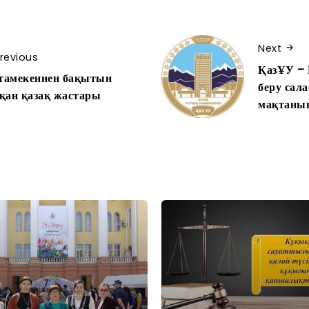
Next
revious
ҚазҰУ – 
амекеннен бақытын
беру сал
қан қазақ жастары
мақтан