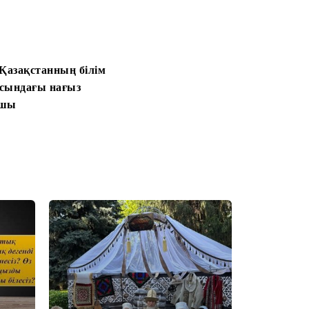
Қазақстанның білім
асындағы нағыз
ышы