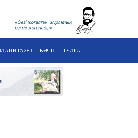
НЛАЙН ГАЗЕТ
КӘСІП
ТҰЛҒА