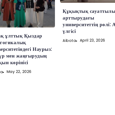
Құқықтық сауаттыл
арттырудағы
университеттің рөлі: 
үлгісі
ақ ұлттық Қыздар
April 23, 2026
Aibota
агогикалық
ерситетіндегі Наурыз:
түр мен жаңғырудың
ын көрінісі
May 22, 2026
ta