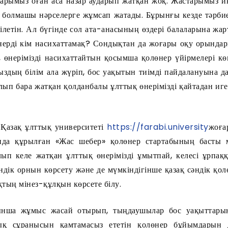
астарымыз оған аса назар аударып жатқан жоқ. Жастарымыз 
н болмашы нәрселерге жұмсап жатады. Бұрынғы кезде тәрби
ілетін. Ал бүгінде сол ата-анасының өздері балаларына жа
өнерді кім насихаттамақ? Сондықтан да жоғары оқу орынд
і, өнерімізді насихаттайтын қосымша қолөнер үйірмелері к
здың білім ала жүріп, бос уақытын тиімді пайдалануына да 
п бара жатқан қолданбалы ұлттық өнерімізді қайтадан игер
Қазақ ұлттық университеті
https://farabi.university
жоға
да құрылған «Жас шебер» қолөнер стартабының басты 
ып келе жатқан ұлттық өнерімізді ұмытпай, келесі ұрпаққа
ндік орнын көрсету және де мүмкіндігінше қазақ сәндік қолө
тың мінез-құлқын көрсете білу.
нша жұмыс жасай отырып, тыңдаушылар бос уақыттарын
ық сұранысын қамтамасыз ететін қолөнер бұйымдарын д