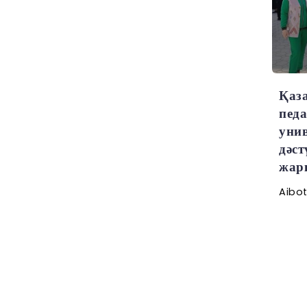
Қаз
пед
унив
дәс
жарқ
Aibo