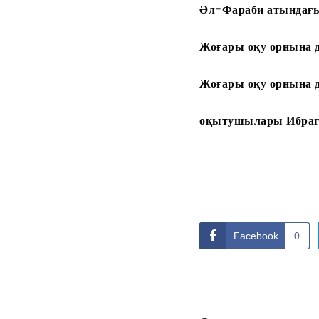
Әл-Фараби атындағы
Жоғары оқу орнына де
Жоғары оқу орнына 
оқытушылары Ибрагим
Facebook
0