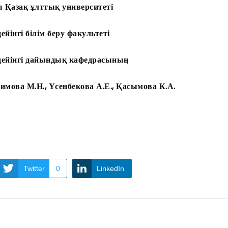
 Қазақ ұлттық университеті
йінгі білім беру факультеті
дейінгі дайындық кафедрасының
ова М.Н., Үсенбекова А.Е., Қасымова К.А.
Twitter
0
LinkedIn