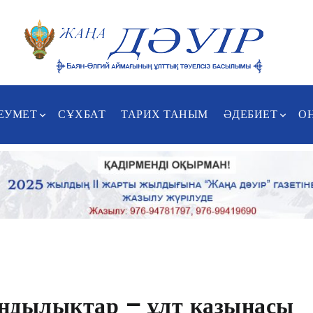
ЕУМЕТ
СҰХБАТ
ТАРИХ ТАНЫМ
ӘДЕБИЕТ
О
ндылықтар – ұлт қазынасы