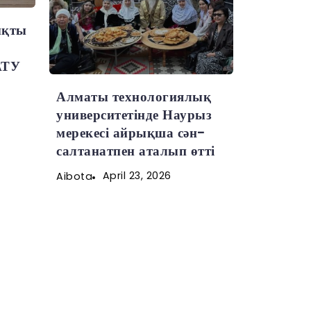
ықты
АТУ
Алматы технологиялық
университетінде Наурыз
мерекесі айрықша сән-
салтанатпен аталып өтті
April 23, 2026
Aibota