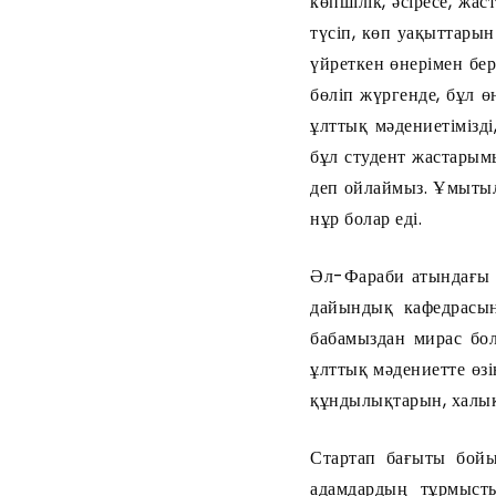
көпшілік, әсіресе, ж
түсіп, көп уақыттары
үйреткен өнерімен бер
бөліп жүргенде, бұл 
ұлттық мәдениетімізд
бұл студент жастарымы
деп ойлаймыз. Ұмытылы
нұр болар еді.
Әл-Фараби атындағы 
дайындық кафедрасын
бабамыздан мирас бол
ұлттық мәдениетте өзі
құндылықтарын, халық
Стартап бағыты бойы
адамдардың тұрмыст