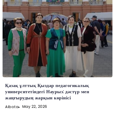
Қазақ ұлттық Қыздар педагогикалық
университетіндегі Наурыз: дәстүр мен
жаңғырудың жарқын көрінісі
May 22, 2026
Aibota