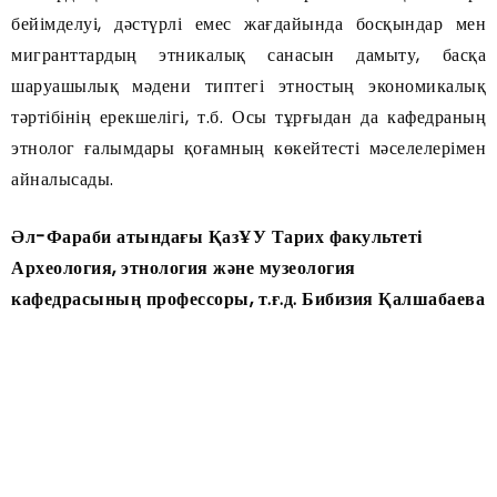
бейімделуі, дәстүрлі емес жағдайында босқындар мен
мигранттардың этникалық санасын дамыту, басқа
шаруашылық мәдени типтегі этностың экономикалық
тәртібінің ерекшелігі, т.б. Осы тұрғыдан да кафедраның
этнолог ғалымдары қоғамның көкейтесті мәселелерімен
айналысады.
Әл-Фараби атындағы ҚазҰУ Тарих факультеті
Археология, этнология және музеология
кафедрасының профессоры, т.ғ.д. Бибизия Қалшабаева