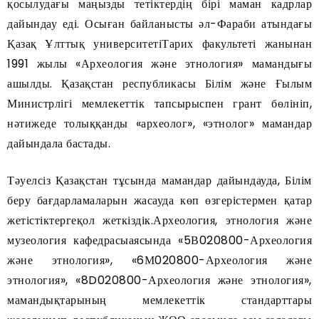
қосылудағы маңызды тетіктердің бірі маман кадрлар
дайындау еді. Осыған байланысты әл-Фараби атындағы
Қазақ Ұлттық университетіТарих факультеті жанынан
1991 жылы «Археология және этнология» мамандығы
ашылды. Қазақстан республикасы Білім және Ғылым
Министрлігі мемлекеттік тапсырыспен грант бөлініп,
нәтижеде толыққанды «археолог», «этнолог» мамандар
дайындала бастады.
Тәуелсіз Қазақстан тұсында мамандар дайындауда, Білім
беру бағдарламаларын жасауда көп өзгерістермен қатар
жетістіктергеқол жеткіздік.Археология, этнология және
музеология кафедрасыаясында «5В020800-Археология
және этнология», «6М020800-Археология және
этнология», «8D020800-Археология және этнология»,
мамандықтарының мемлекеттік стандарттары