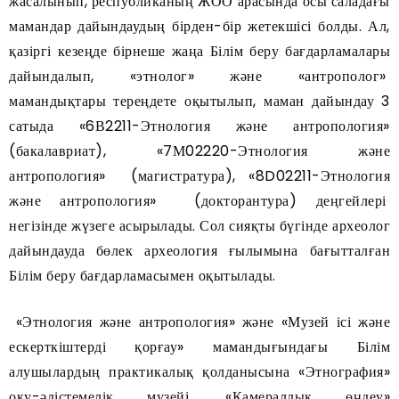
жасалынып, республиканың ЖОО арасында осы саладағы
мамандар дайындаудың бірден-бір жетекшісі болды. Ал,
қазіргі кезеңде бірнеше жаңа Білім беру бағдарламалары
дайындалып, «этнолог» және «антрополог»
мамандықтары тереңдете оқытылып, маман дайындау 3
сатыда «6В2211-Этнология және антропология»
(бакалавриат), «7М02220-Этнология және
антропология» (магистратура), «8D02211-Этнология
және антропология» (докторантура) деңгейлері
негізінде жүзеге асырылады. Сол сияқты бүгінде археолог
дайындауда бөлек археология ғылымына бағытталған
Білім беру бағдарламасымен оқытылады.
«Этнология және антропология» және «Музей ісі және
ескерткіштерді қорғау» мамандығындағы Білім
алушылардың практикалық қолданысына «Этнография»
оқу-әдістемелік музейі, «Камералдық өңдеу»