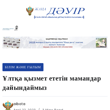
БІЛІМ ЖӘНЕ ҒЫЛЫМ
Ұлтқа қызмет ететін мамандар
дайындаймыз
aibota
April 22, 2023
3 Mins Read