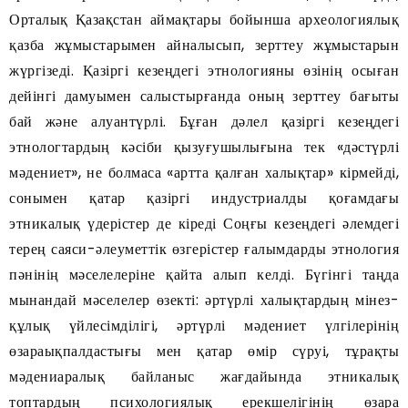
Орталық Қазақстан аймақтары бойынша археологиялық
қазба жұмыстарымен айналысып, зерттеу жұмыстарын
жүргізеді. Қазіргі кезеңдегі этнологияны өзінің осыған
дейінгі дамуымен салыстырғанда оның зерттеу бағыты
бай және алуантүрлі. Бұған дәлел қазіргі кезеңдегі
этнологтардың кәсіби қызуғушылығына тек «дәстүрлі
мәдениет», не болмаса «артта қалған халықтар» кірмейді,
сонымен қатар қазіргі индустриалды қоғамдағы
этникалық үдерістер де кіреді Соңғы кезеңдегі әлемдегі
терең саяси-әлеуметтік өзгерістер ғалымдарды этнология
пәнінің мәселелеріне қайта алып келді. Бүгінгі таңда
мынандай мәселелер өзекті: әртүрлі халықтардың мінез-
құлық үйлесімділігі, әртүрлі мәдениет үлгілерінің
өзараықпалдастығы мен қатар өмір сүруі, тұрақты
мәдениаралық байланыс жағдайында этникалық
топтардың психологиялық ерекшелігінің өзара