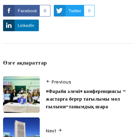
Facebook
0
Twitter
0
LinkedIn
Өзге ақпараттар
Previous
«Фараби әлемі» конференциясы –
жастарға берер тағылымы мол
ғылыми-танымдық шара
Next