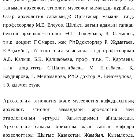
танымал археолог, этнолог, музеолог мамандар құрайды.
Олар археология саласында: Ортағасыр маманы т.ғ.д.
профессорлар М.Е. Елеуов, Шілікті алтын адамын тапқан
белгілі археолог-этнолог Ә.Т. Төлеубаев, З. Самашев,
т.ғ.к. доцент Ғ.Омаров, жас PhDдокторлар Р. Жұматаев,
Е.Ақымбек, т.б. этнология саласында: т.ғ.д. профессорлар
А.Б. Қалыш, Б.К. Қалшабаева, проф., т.ғ.к. Т. Қартаева,
т.ғ.к. доценттер С.Шалғынбаева, М. Егизбаева, Қ.
Баудиярова, Г. Мейрманова, PhD доктор А. Бейсеғұлова,
т.б. қызмет етуде.
Археология, этнология және музеология кафедрасының
археолог, этнолог мамандары археология мен
этнологияның әртүрлі бағыттарымен айналысады.
Археология саласы бойынша жыл сайын кафедра
археологтары Шығыс Қазақстан, Жамбыл, Қызылорда,