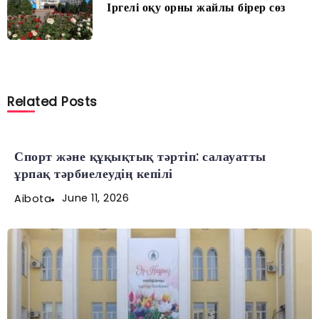
Іргелі оқу орны жайлы бірер сөз
Related Posts
Спорт және құқықтық тәртіп: салауатты
ұрпақ тәрбиелеудің кепілі
June 11, 2026
Aibota