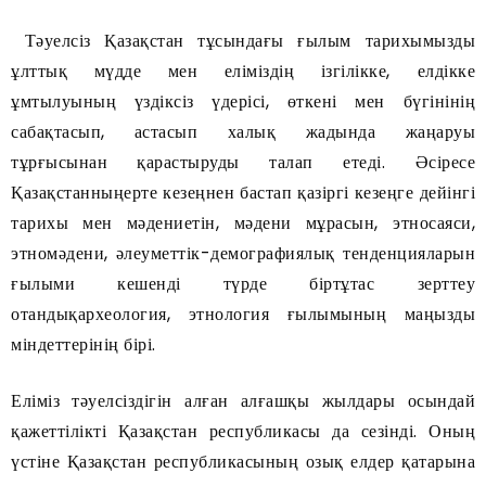
Тәуелсіз Қазақстан тұсындағы ғылым тарихымызды
ұлттық мүдде мен еліміздің ізгі­лікке, елдікке
ұмтылуының үздіксіз үдерісі, өткені мен бүгінінің
сабақтасып, астасып халық жадында жаңаруы
тұрғысынан қарас­тыруды талап етеді. Әсіресе
Қазақстанныңерте кезеңнен бастап қазіргі кезеңге дейінгі
тарихы мен мәдениетін, мәдени мұрасын, этно­саяси,
этномәдени, әлеуметтік-демографиялық тенденцияларын
ғылыми кешенді түрде біртұтас зерттеу
отандықархеология, этнология ғылымының маңызды
міндеттерінің бірі.
Еліміз тәуелсіздігін алған алғашқы жылдары осындай
қажеттілікті Қазақстан республикасы да сезінді. Оның
үстіне Қазақстан республикасының озық елдер қатарына