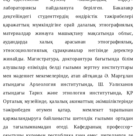
лабораториясы пайдалануға берілген. Бакалавр
деңгейіндегі студенттердің өндірістік тәжірибелері
қаражаттың мүмкіндігіне орай далалық этнографиялық
материалдар жинауға машықтану мақсатында облыс,
аудандарда халық арасынан этнографиялық,
этносоциологиялық сұрақнамалар негізінде деректер
жинайды. Магистратура, докторантура бағытында білім
алушылар еліміздің белді ғылыми зерттеу институттары
мен мәдениет мекемелерінде, атап айтқанда Ә. Марғұлан
атындағы Археология институтында, Ш. Уәлиханов
атындағы Тарих және этнология институтында, ҚР
Орталық музейінде, қалалық акиматтың әкімшіліктерінде
тәжірибеден өтумен қатар, мемлекет тарапынан
қаржыландыруға байланысты шетелдік ғылыми ортадан
да тағылымнамадан өтеді. Кафедраның профессор-
оқытушы құрамын республика ғана емес, шетелдерге де