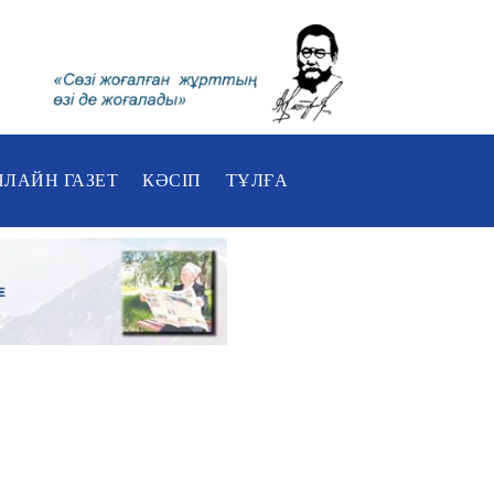
НЛАЙН ГАЗЕТ
КӘСІП
ТҰЛҒА