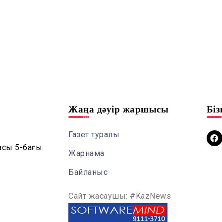
Жаңа дәуір жаршысы
Бі
Газет туралы
асы 5-бағы.
Жарнама
Байланыс
Сайт жасаушы: #KazNews