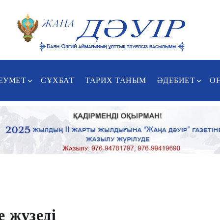
ЕУМЕТ
СҰХБАТ
ТАРИХ ТАНЫМ
ӘДЕБИЕТ
О
е жүзеді