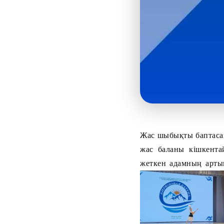
Жас шыбықты баптасаң
жас баланы кішкентай
жеткен адамның артын