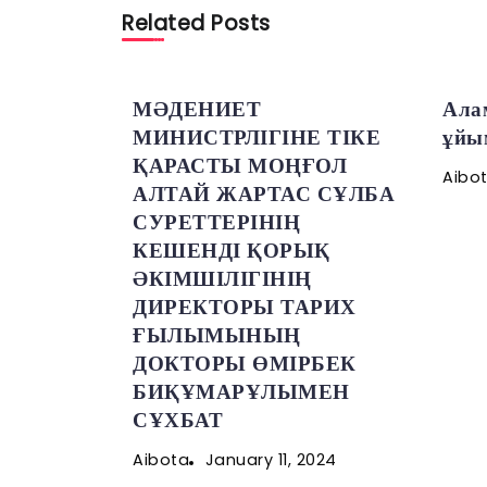
Related Posts
МӘДЕНИЕТ
Ала
МИНИСТРЛІГІНЕ ТІКЕ
ұйы
ҚАРАСТЫ МОҢҒОЛ
Aibo
АЛТАЙ ЖАРТАС СҰЛБА
СУРЕТТЕРІНІҢ
КЕШЕНДІ ҚОРЫҚ
ӘКІМШІЛІГІНІҢ
ДИРЕКТОРЫ ТАРИХ
ҒЫЛЫМЫНЫҢ
ДОКТОРЫ ӨМІРБЕК
БИҚҰМАРҰЛЫМЕН
СҰХБАТ
January 11, 2024
Aibota