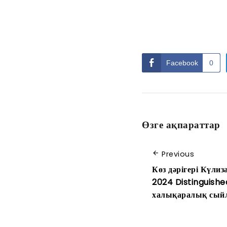
Facebook
0
Өзге ақпараттар
Previous
Көз дәрігері Күл
2024 Distinguishe
халықаралық сый