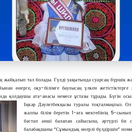
 жайқалып тал болады. Гүлді уақытында суарсаң бүршік жа
ынан өнерге, оқу-білімге баулысаң үлкен жетістіктерге 
да қолдаушы ата-анасы немесе ұстазы тұрады. Бүгін осы
Іңкәр Дәулетбекқызы туралы тоқталмақпыз.
Ол 
жалпы білім беретін 1-аға мектебінің 5-сыны
бастап әнші балапан сайысына, әртүрлі би 
балабақшаны “Сұмындық өнерлі бүлдіршін” ном