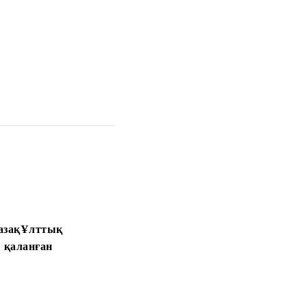
азақҰлттық
ы қаланған