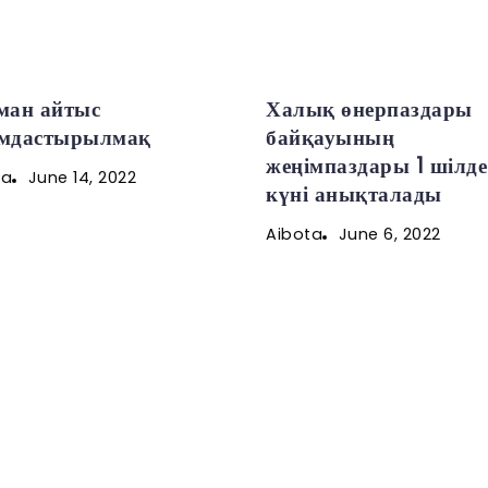
ман айтыс
Халық өнерпаздары
мдастырылмақ
байқауының
жеңімпаздары 1 шілде
June 14, 2022
ta
күні анықталады
June 6, 2022
Aibota