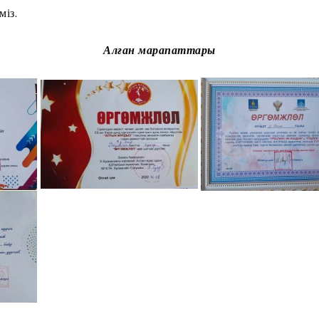
міз.
Алған марапаттары