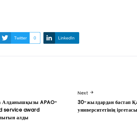
Twitter
0
LinkedIn
Next
иза Алданышқызы APAO-
30-жылдардан бастап Қ
d service award
университетінің іргетас
лығын алды