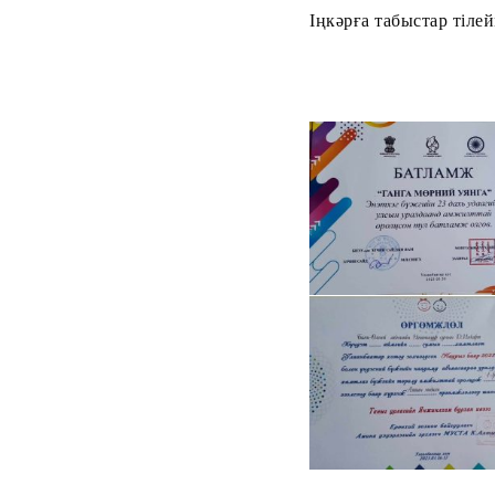
Іңкәрға табыстар тілей