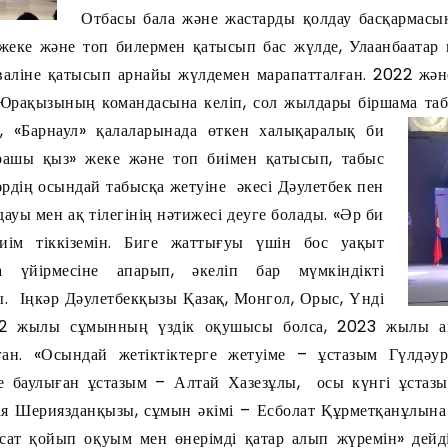
Отбасы бала және жастарды қолдау басқармасын
жеке және топ билермен қатысып бас жүлде, Улаанбаатар
иваліне қатысып арнайы жүлдемен марапатталған. 2022 жә
рақызының командасына келіп, сол жылдары біршама таб
», «Барнаул» қалаларынада өткен халықаралық би
ашы қыз» жеке және топ биімен қатысып, табыс
кәрдің осындай табысқа жетуіне әкесі Дәулетбек пен
уы мен ақ тілегінің нәтижесі деуге болады. «Әр би
иім тіккіземін. Биге жаттығуы үшін бос уақыт
 үйірмесіне апарып, әкеліп бар мүмкіндікті
ы. Іңкәр Дәулетбекқызы Қазақ, Монгол, Орыс, Үнді
022 жылы сұмынның үздік оқушысы болса, 2023 жылы а
ан. «Осындай жетіктіктерге жетуіме – ұстазым Гүлдәу
е баулыған ұстазым – Алтай Хазезұлы, осы күнгі ұста
я Шериязданқызы, сұмын әкімі – Есболат Құрметқанұлына
қсат қойып оқуым мен өнерімді қатар алып жүремін» дейді