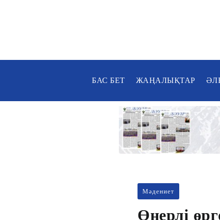
БАС БЕТ
ЖАҢАЛЫҚТАР
ӘЛ
Мәдениет
Өнерлі өрг