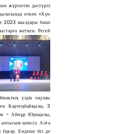
ан жүрілетін дәстүрлі
 қаласында өткен «Хүн
не 2023 жылдары биші
ыстарға жеткен.
Ресей
ймақтық үздік оқушы
рен Кәртеңбайқызы, 3
зым – Айнұр Юрақызы,
 алғысым шексіз. Алға
 Іңкәр. Ендеше біз де