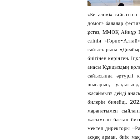
«Би әлемі» сайысына 
домог» балалар фест
ұстаз, ММОҚ Айнұр Ю
елінің «Горно-Алтай
сайыстарына «Домбыр
биігінен көрінген. Ің
анасы Құндыздың қолда
сайысында әртүрлі к
шығарып, уақытында
жасаймыз» дейді анас
билерін билейді. 2
марапатымен сыйланғ
жасымнан бастап биг
мектеп директоры –Ра
асқақ арман, биік ма