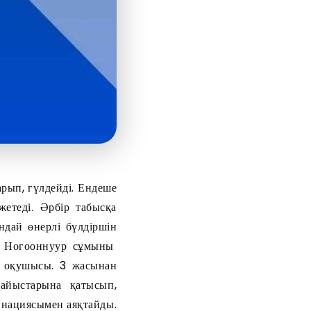
рып, гүлдейді. Ендеше
жетеді. Әрбір табысқа
ндай өнерлі бүлдіршін
Ногооннуур сұмыны
п оқушысы. 3 жасынан
сайыстарына қатысып,
инациясымен аяқтайды.