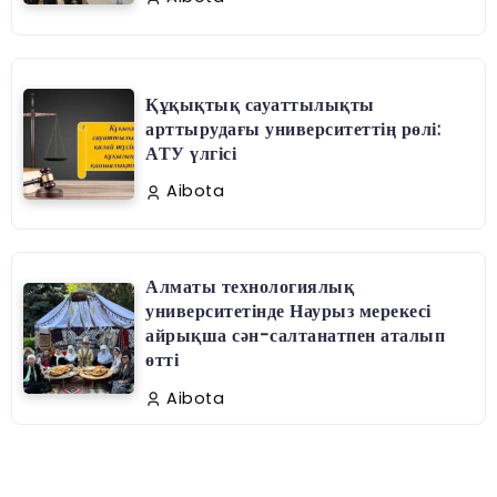
Құқықтық сауаттылықты
арттырудағы университеттің рөлі:
АТУ үлгісі
Aibota
Алматы технологиялық
университетінде Наурыз мерекесі
айрықша сән-салтанатпен аталып
өтті
Aibota