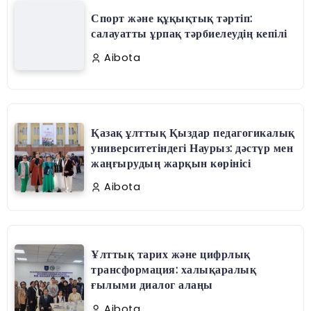
Спорт және құқықтық тәртіп:
салауатты ұрпақ тәрбиелеудің кепілі
Aibota
Қазақ ұлттық Қыздар педагогикалық
университетіндегі Наурыз: дәстүр мен
жаңғырудың жарқын көрінісі
Aibota
Ұлттық тарих және цифрлық
трансформация: халықаралық
ғылыми диалог алаңы
Aibota