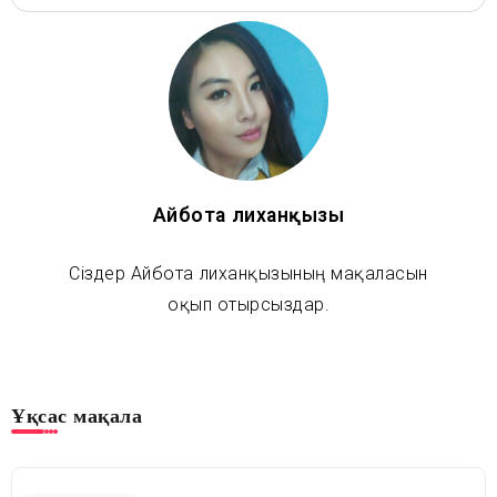
Айбота Әлиханқызы
Сіздер Айбота Әлиханқызының мақаласын
оқып отырсыздар.
Ұқсас мақала