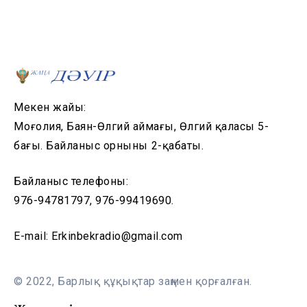
Мекен жайы:
Моңғолия, Баян-Өлгий аймағы, Өлгий қаласы 5-
бағы. Байланыс орнының 2-қабаты.
Байланыс телефоны:
976-94781797, 976-99419690.
E-mail: Erkinbekradio@gmail.com
© 2022, Барлық құқықтар заңмен қорғалған.