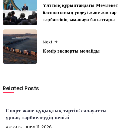
Ұлттық құрылтайдағы Мемлекет
басшысының үндеуі және жастар
тәрбиесінің заманауи бағыттары
Next
Көмір экспорты молайды
Related Posts
Спорт және құқықтық тәртіп: салауатты
ұрпақ тәрбиелеудің кепілі
June 11, 2026
Aibota