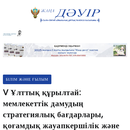
БІЛІМ ЖӘНЕ ҒЫЛЫМ
V Ұлттық құрылтай:
мемлекеттік дамудың
стратегиялық бағдарлары,
қоғамдық жауапкершілік және