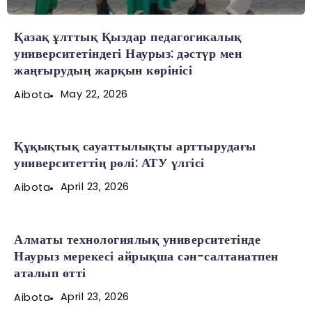
Қазақ ұлттық Қыздар педагогикалық
университетіндегі Наурыз: дәстүр мен
жаңғырудың жарқын көрінісі
May 22, 2026
Aibota
Құқықтық сауаттылықты арттырудағы
университеттің рөлі: АТУ үлгісі
April 23, 2026
Aibota
Алматы технологиялық университетінде
Наурыз мерекесі айрықша сән-салтанатпен
аталып өтті
April 23, 2026
Aibota