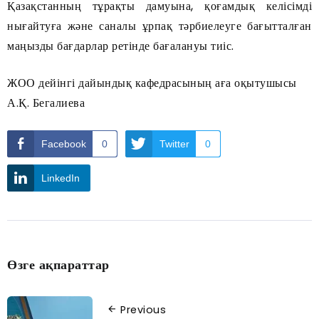
Қазақстанның тұрақты дамуына, қоғамдық келісімді
нығайтуға және саналы ұрпақ тәрбиелеуге бағытталған
маңызды бағдарлар ретінде бағалануы тиіс.
ЖОО дейінгі дайындық кафедрасының аға оқытушысы
А.Қ. Бегалиева
Facebook
0
Twitter
0
LinkedIn
Өзге ақпараттар
Previous