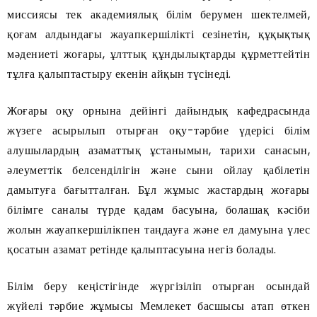
миссиясы тек академиялық білім берумен шектелмей,
қоғам алдындағы жауапкершілікті сезінетін, құқықтық
мәдениеті жоғары, ұлттық құндылықтарды құрметтейтін
тұлға қалыптастыру екенін айқын түсінеді.
Жоғары оқу орнына дейінгі дайындық кафедрасында
жүзеге асырылып отырған оқу-тәрбие үдерісі білім
алушылардың азаматтық ұстанымын, тарихи санасын,
әлеуметтік белсенділігін және сыни ойлау қабілетін
дамытуға бағытталған. Бұл жұмыс жастардың жоғары
білімге саналы түрде қадам басуына, болашақ кәсіби
жолын жауапкершілікпен таңдауға және ел дамуына үлес
қосатын азамат ретінде қалыптасуына негіз болады.
Білім беру кеңістігінде жүргізіліп отырған осындай
жүйелі тәрбие жұмысы Мемлекет басшысы атап өткен