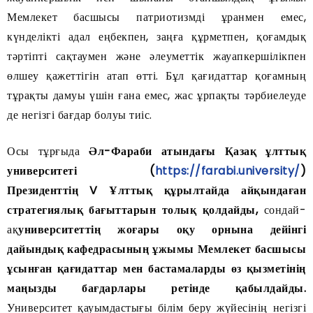
Мемлекет басшысы патриотизмді ұранмен емес,
күнделікті адал еңбекпен, заңға құрметпен, қоғамдық
тәртіпті сақтаумен және әлеуметтік жауапкершілікпен
өлшеу қажеттігін атап өтті. Бұл қағидаттар қоғамның
тұрақты дамуы үшін ғана емес, жас ұрпақты тәрбиелеуде
де негізгі бағдар болуы тиіс.
Осы тұрғыда
Әл-Фараби атындағы Қазақ ұлттық
университеті (
https://farabi.university/
)
Президенттің V Ұлттық құрылтайда айқындаған
стратегиялық бағыттарын толық қолдайды
,
сондай-
ақ
университеттің жоғары оқу орнына дейінгі
дайындық кафедрасының ұжымы Мемлекет басшысы
ұсынған қағидаттар мен бастамаларды өз қызметінің
маңызды бағдарлары ретінде қабылдайды
.
Университет қауымдастығы білім беру жүйесінің негізгі