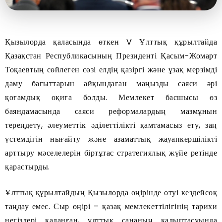
Қызылорда қаласында өткен V Ұлттық құрылтайда
Қазақстан Республикасының Президенті Қасым-Жомарт
Тоқаевтың сөйлеген сөзі елдің қазіргі және ұзақ мерзімді
даму бағыттарын айқындаған маңызды саяси әрі
қоғамдық оқиға болды. Мемлекет басшысы өз
баяндамасында саяси реформалардың мазмұнын
тереңдету, әлеуметтік әділеттілікті қамтамасыз ету, заң
үстемдігін нығайту және азаматтық жауапкершілікті
арттыру мәселелерін біртұтас стратегиялық жүйе ретінде
қарастырды.
Ұлттық құрылтайдың Қызылорда өңірінде өтуі кездейсоқ
таңдау емес. Сыр өңірі – қазақ мемлекеттілігінің тарихи
негіздері қаланған, ұлттық сананың қалыптасуында