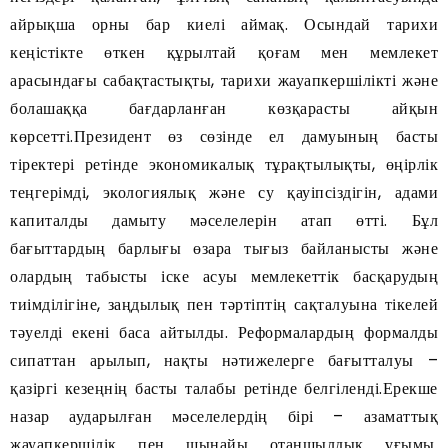
айрықша орны бар киелі аймақ. Осындай тарихи
кеңістікте өткен құрылтай қоғам мен мемлекет
арасындағы сабақтастықты, тарихи жауапкершілікті және
болашаққа бағдарланған көзқарасты айқын
көрсетті.Президент өз сөзінде ел дамуының басты
тіректері ретінде экономикалық тұрақтылықты, өңірлік
теңгерімді, экологиялық және су қауіпсіздігін, адами
капиталды дамыту мәселелерін атап өтті. Бұл
бағыттардың барлығы өзара тығыз байланысты және
олардың табысты іске асуы мемлекеттік басқарудың
тиімділігіне, заңдылық пен тәртіптің сақталуына тікелей
тәуелді екені баса айтылды. Реформалардың формалды
сипаттан арылып, нақты нәтижелерге бағытталуы –
қазіргі кезеңнің басты талабы ретінде белгіленді.Ерекше
назар аударылған мәселелердің бірі – азаматтық
жауапкершілік пен шынайы отаншылдық ұғымы.