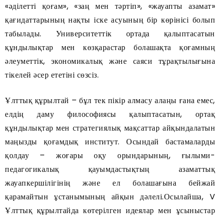
«әділетті қоғам», «заң мен тәртіп», «жауапты азамат»
қағидаттарының нақты іске асуының бір көрінісі болып
табылады. Университеттік ортада қалыптасатын
құндылықтар мен көзқарастар болашақта қоғамның
әлеуметтік, экономикалық және саяси тұрақтылығына
тікелей әсер ететіні сөзсіз.
Ұлттық құрылтай – бұл тек пікір алмасу алаңы ғана емес,
елдің даму философиясы қалыптасатын, ортақ
құндылықтар мен стратегиялық мақсаттар айқындалатын
маңызды қоғамдық институт. Осындай бастамаларды
қолдау – жоғары оқу орындарының, ғылыми-
педагогикалық қауымдастықтың азаматтық
жауапкершілігінің және ел болашағына бейжай
қарамайтын ұстанымының айқын дәлелі.Осылайша, V
Ұлттық құрылтайда көтерілген идеялар мен ұсыныстар