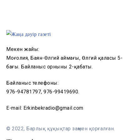
Мекен жайы:
Моңғолия, Баян-Өлгий аймағы, Өлгий қаласы 5-
бағы. Байланыс орнының 2-қабаты.
Байланыс телефоны:
976-94781797, 976-99419690.
E-mail: Erkinbekradio@gmail.com
© 2022, Барлық құқықтар заңмен қорғалған.