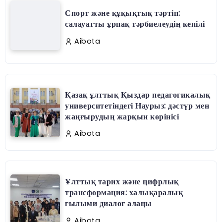
Спорт және құқықтық тәртіп:
салауатты ұрпақ тәрбиелеудің кепілі
Aibota
Қазақ ұлттық Қыздар педагогикалық
университетіндегі Наурыз: дәстүр мен
жаңғырудың жарқын көрінісі
Aibota
Ұлттық тарих және цифрлық
трансформация: халықаралық
ғылыми диалог алаңы
Aibota