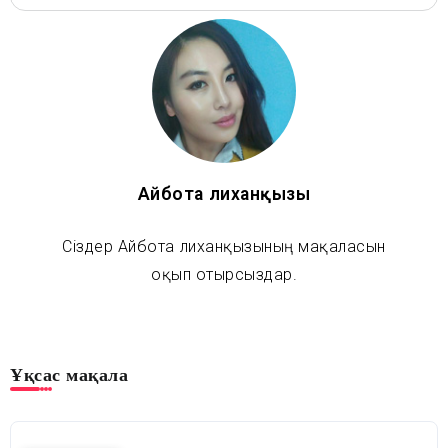
Айбота Әлиханқызы
Сіздер Айбота Әлиханқызының мақаласын
оқып отырсыздар.
Ұқсас мақала