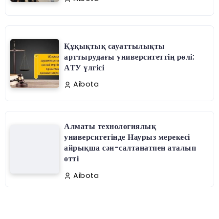
Құқықтық сауаттылықты
арттырудағы университеттің рөлі:
АТУ үлгісі
Aibota
Алматы технологиялық
университетінде Наурыз мерекесі
айрықша сән-салтанатпен аталып
өтті
Aibota