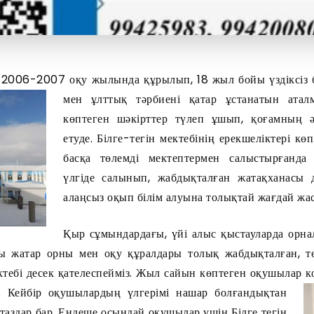
і 2006-2007 оқу жылында құрылып, 18 жыл бойы үздіксіз б
мен ұлттық тәрбиені қатар ұстанатын атал
көптеген шәкірттер түлеп ұшып, қоғамның 
етуде. Білге-тегін мектебінің ерекшеліктері кө
басқа төлемді мектептермен салыстырғанда 
үлгіде салынып, жабдықталған жатақханасы
алаңсыз оқып білім алуына толықтай жағдай жас
Қыр сұмындардағы, үйі алыс қыстауларда орн
ы жатар орны мен оқу құралдары толық жабдықталған, төл
ктебі десек қателеспейміз. Жыл сайын көптеген оқушылар к
ы.
Кейбір оқушылардың үлгерімі нашар болғандықтан
таздар бар. Ендеше осындай оқушылар үшін Білге тегін