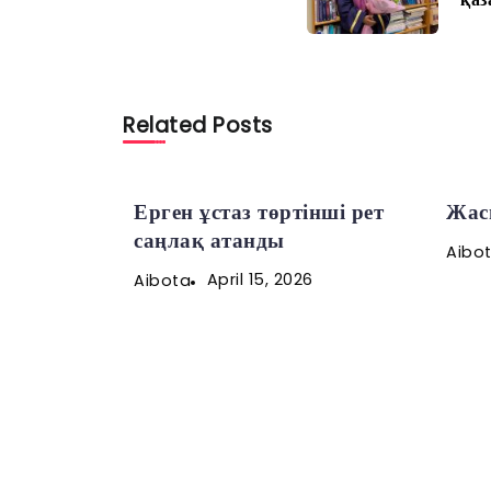
Related Posts
Ерген ұстаз төртінші рет
Жас
саңлақ атанды
Aibo
April 15, 2026
Aibota