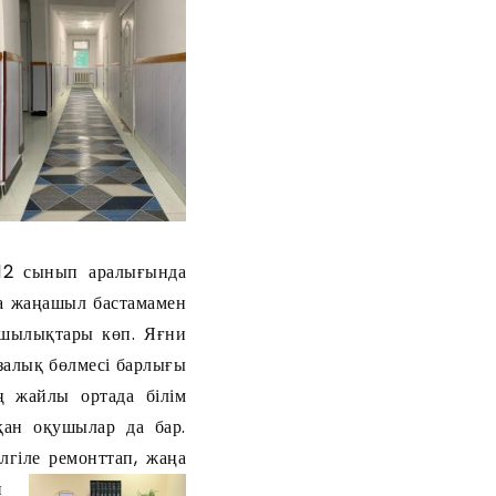
сынып аралығында
а жаңашыл бастамамен
қшылықтары көп. Яғни
азалық бөлмесі барлығы
 жайлы ортада білім
қан оқушылар да бар.
лгіле ремонттап, жаңа
н