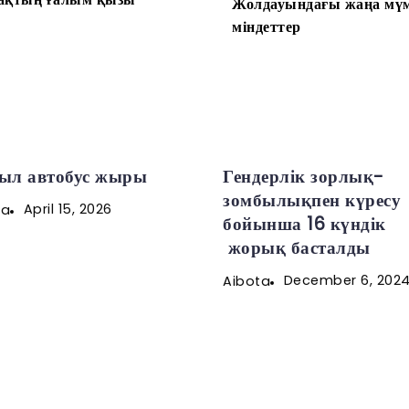
Жолдауындағы жаңа мүм
міндеттер
ыл автобус жыры
Гендерлік зорлық-
зомбылықпен күресу
April 15, 2026
ta
бойынша 16 күндік
жорық басталды
December 6, 202
Aibota