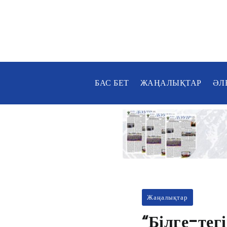
БАС БЕТ
ЖАҢАЛЫҚТАР
ӘЛ
Жаңалықтар
“Білге-тег