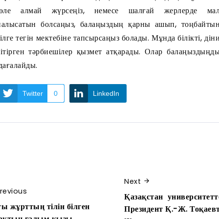
бөле алмай жүрсеңіз, немесе шалғай жерлерде ма
алысатын болсаңыз, балаңыздың қарны ашып, тоңбайты
лге тегін мектебіне тапсырсаңыз болады. Мұнда білікті, дін
ітірген тәрбиешілер қызмет атқарады. Олар балаңыздыңд
дағалайды.
Twitter
0
LinkedIn
Next
revious
Қазақстан университетте
ы жұрттың тілін білген
Президент Қ.-Ж. Тоқаев
ақтың ғалым қызы