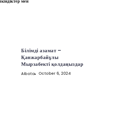
кіндіктер мен
Білімді азамат –
Қанжарбайұлы
Мырзабекті қолдаңыздар
October 6, 2024
Aibota
4