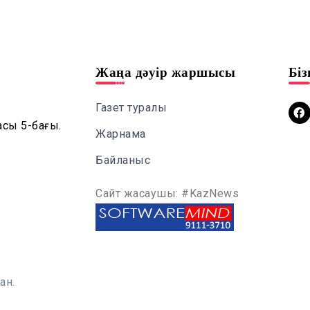
Жаңа дәуір жаршысы
Бі
Газет туралы
асы 5-бағы.
Жарнама
Байланыс
Сайт жасаушы: #KazNews
ан.