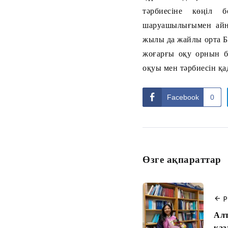
тәрбиесіне көңіл 
шаруашылығымен айн
жылы да жайлы орта Бі
жоғарғы оқу орнын б
оқуы мен тәрбиесін қа
Facebook
0
Өзге ақпараттар
P
Алт
қаз