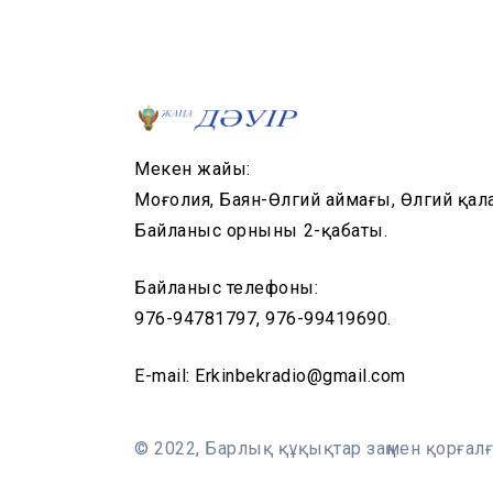
Мекен жайы:
Моңғолия, Баян-Өлгий аймағы, Өлгий қал
Байланыс орнының 2-қабаты.
Байланыс телефоны:
976-94781797, 976-99419690.
E-mail: Erkinbekradio@gmail.com
© 2022, Барлық құқықтар заңмен қорғалғ