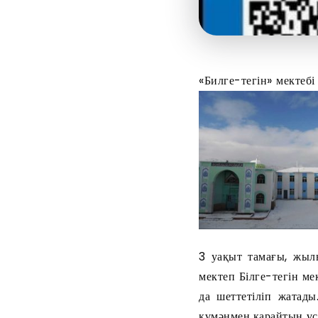
«Билге-тегін» мектеб
3 уақыт тамағы, жыл
мектеп Білге-тегін ме
да шеттетіліп жатад
күмәнмен қарайтын ұс