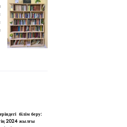
л
н
и
ы
ріндегі білім беру:
тің 2024 жылғы