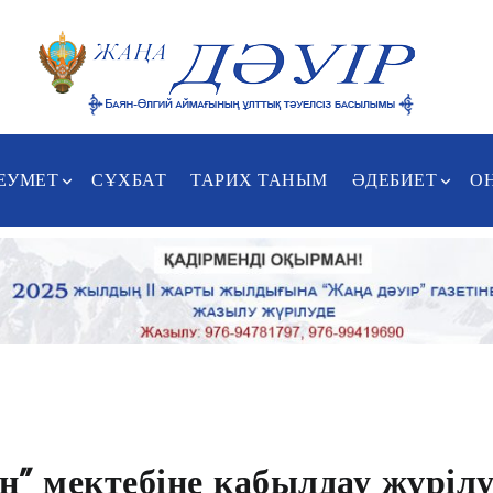
ЕУМЕТ
СҰХБАТ
ТАРИХ ТАНЫМ
ӘДЕБИЕТ
О
ін” мектебіне қабылдау жүрілу