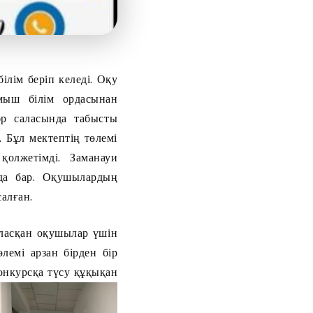
ілім беріп келеді.
Оқу
мыш білім ордасынан
әр саласында табысты
п. Бұл мектептің төлемі
қолжетімді. Заманауи
 да бар. Оқушылардың
алған.
аласқан оқушылар үшін
емі арзан бірден бір
онкурсқа түсу құқықан