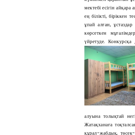
мектебі есігін айқар
ең білікті, біріккен
ұпай алған, ұстаздар
көрсеткен мұғалімд
үйретуде. Конкурсқ
алуына толықтай нег
Жатақханаға тоқталса
құрал-жабдық, төсек