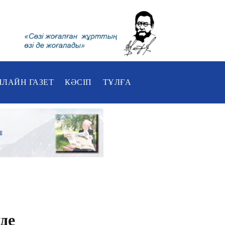
НЛАЙН ГАЗЕТ
КӘСІП
ТҰЛҒА
де