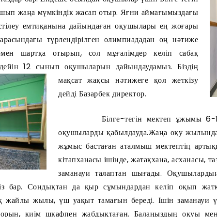
а ашып жаңа мүмкіндік жасап отыр. Яғни аймағымыздағы
 тестілеу емтиқанына дайындаған оқушылары ең жоғары
 арасындағы түрлендірілген олимпиададан оң нәтиже
ермен шартқа отырып, сол мұғалімдер келіп сабақ
а дейін 12 сынып оқушыларын дайындаудамыз.
Біздің
мақсат жақсы нәтижеге қол жеткізу
дейді Базарбек директор.
Білге-тегін мектеп ұжымы 6-12 
оқушыларды қабылдауда.Жаңа оқу жылынд
жұмыс бастаған аталмыш мектептің арты
кітапханасы ішінде, жатақхана, асханасы, т
заманауи талаптан шығады. Оқушылардың
із бар. Сондықтан да қыр сұмындардан келіп оқып жат
қ жайлы жылы, үш уақыт тамағын береді. Ішін заманауи ү
-орын, киім шкафпен жабдықтаған.
Балаңыздың оқуы ме