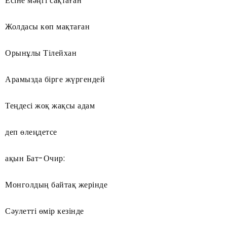
Есіне мәңгі сақтаған
Жолдасы көп мақтаған
Орынұлы Тілейхан
Арамызда бірге жүргендей
Теңдесі жоқ жақсы адам
деп өлеңдетсе
ақын Бат-Очир:
Монголдың байтақ жерінде
Сәулетті өмір кезінде