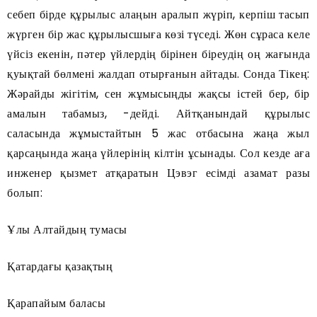
себеп бірде құрылыс алаңын аралып жүріп, керпіш тасып
жүрген бір жас құрылысшыға көзі түседі. Жөн сұраса келе
үйсіз екенін, пәтер үйлердің бірінен біреудің оң жағында
қуықтай бөлмені жалдап отырғанын айтады. Сонда Тікең:
Жәрайды жігітім, сен жұмысыңды жақсы істей бер, бір
амалын табамыз, -дейді. Айтқанындай құрылыс
саласында жұмыстайтын 5 жас отбасына жаңа жыл
қарсаңында жаңа үйлерінің кілтін ұсынады. Сол кезде аға
инженер қызмет атқаратын Цэвэг есімді азамат разы
болып:
Ұлы Алтайдың тумасы
Қатардағы қазақтың
Қарапайым баласы