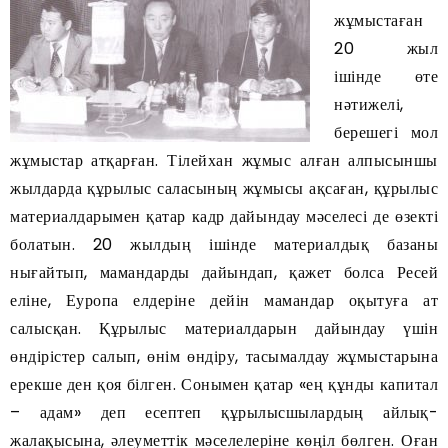
жұмыстаған
20 жыл
ішінде өте
нәтижелі,
берешегі мол
жұмыстар атқарған. Тілейхан жұмыс алған алпысыншы
жылдарда құрылыс саласының жұмысы ақсаған, құрылыс
материалдарымен қатар кадр дайындау мәселесі де өзекті
болатын. 20 жылдың ішінде материалдық базаны
нығайтып, мамандарды дайындап, қажет болса Ресей
еліне, Еуропа елдеріне дейін мамандар оқытуға ат
салысқан. Құрылыс материалдарын дайындау үшін
өндірістер салып, өнім өндіру, тасымалдау жұмыстарына
ерекше ден қоя білген. Сонымен қатар «ең құнды капитал
– адам» деп есептеп құрылысшылардың айлық-
жалақысына, әлеуметтік мәселелеріне көңіл бөлген. Оған