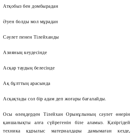
Атқобыз бен домбырадан
Әуен болды мол мұрадан
Сәулет пенен Тілейханды
Азияның кеудесінде
Асқар таудың белесінде
Ақ бұлттың арасында
Асқақтады сол бір адам деп жоғары бағалайды.
Осы өлеңдерден Тілейхан Орынұлының сәулет өнерін
қаншалықты алға сүйрегенін біле аламыз. Қазіргідей
техника құрылыс материалдары дамымаған кезде,