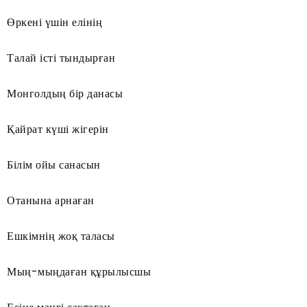
Өркені үшін елінің
Талай істі тындырған
Монголдың бір данасы
Қайрат күші жігерін
Білім ойы санасын
Отанына арнаған
Ешкімнің жоқ таласы
Мың-мыңдаған құрылысшы