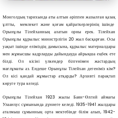
Монголдың тарихында аты алтын әріппен жазылған қазақ
ұлтты, мемлекет және қоғам қайраткерлерінің ішінде
Орынұлы Тілейханның алатын орны ерек. Тілейхан
Орынұлы құрылыс министрлігін 20 жыл басқарған. Осы
уақыт ішінде еліміздің дамысына, құрылыс материалдары
мен жұмысшы кадрларды дайындауда айрықша еңбек ете
білді. Ол кісіні үлкендер білгенімен жастардың
мағлұматы аз. Ендеше Орынұлы Тілейхан дегеніміз кім?
Ол кісі қандай жұмыстар атқарды? Архивті парақтап
көруге тура келеді.
Орынұлы Тілейхан 1923 жылы Баян-Өлгий аймағы
Улаанхус сұмынында дүниеге келеді. 1935-1941 жылдары
аталмыш сұмынның орта мектебінде білім алып, 1942-