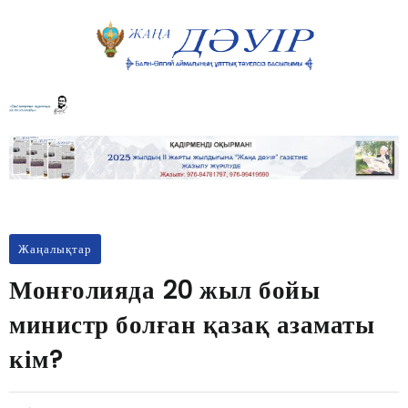
Жаңалықтар
Монғолияда 20 жыл бойы
министр болған қазақ азаматы
кім?