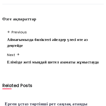
Өзге ақпараттар
Previous
Аймағымызда биліктегі әйелдер үлесі өте аз
деңгейде
Next
Елімізде жеті мыңдай шетел азаматы жұмыстауда
Related Posts
Ерген ұстаз төртінші рет саңлақ атанды