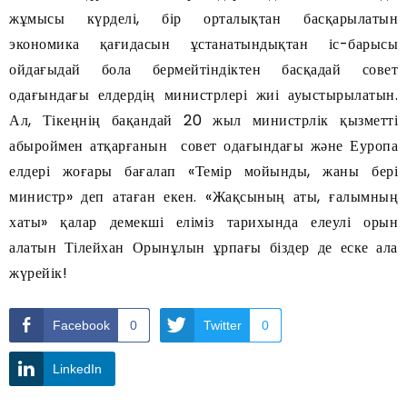
жұмысы күрделі, бір орталықтан басқарылатын
экономика қағидасын ұстанатындықтан іс-барысы
ойдағыдай бола бермейтіндіктен басқадай совет
одағындағы елдердің министрлері жиі ауыстырылатын.
Ал, Тікеңнің бақандай 20 жыл министрлік қызметті
абыроймен атқарғанын совет одағындағы және Еуропа
елдері жоғары бағалап «Темір мойынды, жаны бері
министр» деп атаған екен. «Жақсының аты, ғалымның
хаты» қалар демекші еліміз тарихында елеулі орын
алатын Тілейхан Орынұлын ұрпағы біздер де еске ала
жүрейік!
Facebook
0
Twitter
0
LinkedIn