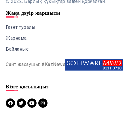
© 2022, Барлық құқықтар заңмен қорғалған.
Жаңа дәуір жаршысы
Газет туралы
Жарнама
Байланыс
Сайт жасаушы: #KazNews
Бізге қосылыңыз