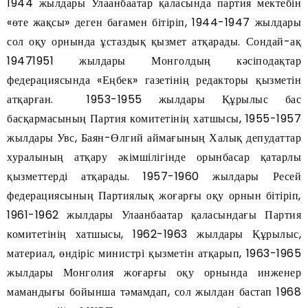
1944 жылдары Улаанбаатар қаласында партия мектебін
«өте жақсы» деген бағамен бітіріп, 1944-1947 жылдары
сол оқу орнында ұстаздық қызмет атқарады. Сондай-ақ
19471951 жылдары Монголдың кәсіподақтар
федерациясында «Еңбек» газетінің редакторы қызметін
атқарған. 1953-1955 жылдары Құрылыс бас
басқармасының Партия комитетінің хатшысы, 1955-1957
жылдары Увс, Баян-Өлгий аймағының Халық депудаттар
хуралының атқару әкімшілігінде орынбасар қатарлы
қызметтерді атқарады. 1957-1960 жылдары Ресей
федерациясының Партиялық жоғарғы оқу орнын бітіріп,
1961-1962 жылдары Улаанбаатар қаласындағы Партия
комитетінің хатшысы, 1962-1963 жылдары Құрылыс,
материал, өндіріс министрі қызметін атқарып, 1963-1965
жылдары Монголия жоғарғы оқу орнында инженер
мамандығы бойынша тәмамдап, сол жылдан бастап 1968