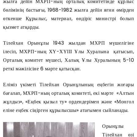
жылға дейін МХРП-ның орталық комитетінде құрлыс
бөлімінің бастығы, 1968-1982 жылға дейін яғни өмірден
өткенше Құрылыс, материал, өндіріс министрі болып
қызмет атқарды.
Тілейхан Орынұлы 1943 жылдан МХРП мүшелігіне
ілесіп, МХРП-ның ХҮ-ХҮІІІ Ұлы Хуралына қатысып,
Орталық комитет мүшесі, Халық Ұлы Хуралының 5-10
реткі мәжілісіне 6 мәрте қатысқан.
Еліміз үкіметі Тілейхан Орынұлының еңбегін жоғары
бағалап, МХРП-ның орталық комитеті, екі мәрте «Алтын
жұлдыз», «Еңбек қызыл ту» ордендерімен және «Монгол
еліне еңбек сіңірген құрылысшы» атағымен сыйланады.
Орынұлы
Тілейхан өзі