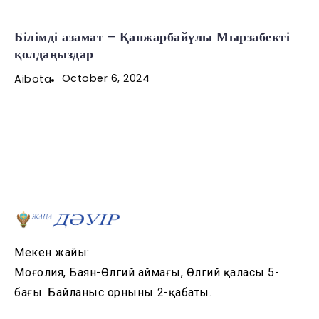
Білімді азамат – Қанжарбайұлы Мырзабекті
қолдаңыздар
October 6, 2024
Aibota
Мекен жайы:
Моңғолия, Баян-Өлгий аймағы, Өлгий қаласы 5-
бағы. Байланыс орнының 2-қабаты.