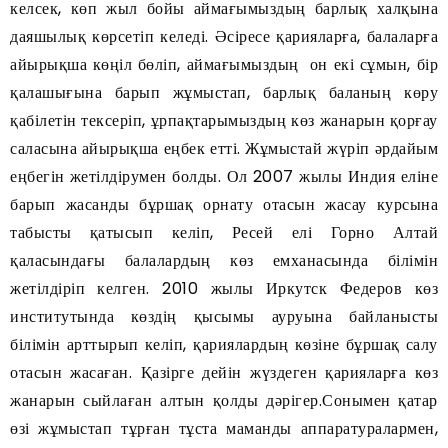
келсек, көп жыл бойы аймағымыздың барлық халқына
даяшылық көрсетіп келеді. Әсіресе қарияларға, балаларға
айырықша көңіл бөліп, аймағымыздың он екі сұмын, бір
қалашығына барып жұмыстап, барлық баланың көру
қабілетін тексеріп, ұрпақтарымыздың көз жанарын қорғау
саласына айырықша еңбек етті. Жұмыстай жүріп әрдайым
еңбегін жетілдірумен болды. Ол 2007 жылы Индия еліне
барып жасанды бұршақ орнату отасын жасау курсына
табысты қатысып келіп, Ресей елі Горно Алтай
қаласындағы балалардың көз емханасында білімін
жетілдіріп келген. 2010 жылы Иркутск Федеров көз
институтында көздің қысымы ауруына байланысты
білімін арттырып келіп, қариялардың көзіне бұршақ салу
отасын жасаған. Қазірге дейін жүздеген қарияларға көз
жанарын сыйлаған алтын қолды дәрігер.Сонымен қатар
өзі жұмыстап тұрған тұста маманды аппаратуралармен,