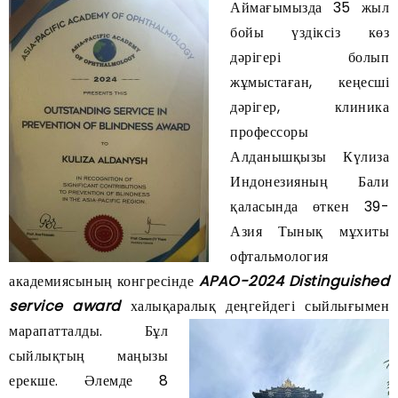
Аймағымызда 35 жыл
бойы үздіксіз көз
дәрігері болып
жұмыстаған, кеңесші
дәрігер, клиника
профессоры
Алданышқызы Күлиза
Индонезияның Бали
қаласында өткен 39-
Азия Тынық мұхиты
офтальмология
академиясының конгресінде
APAO-2024 Distinguished
service award
халықаралық деңгейдегі сыйлығымен
марапатталды.
Бұл
сыйлықтың маңызы
ерекше. Әлемде 8