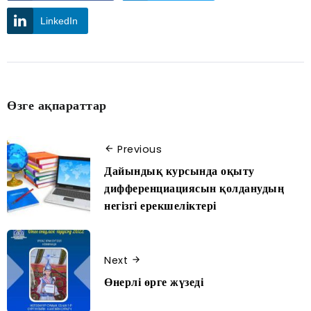
LinkedIn
Өзге ақпараттар
Previous
Дайындық курсында оқыту
дифференциациясын қолданудың
негізгі ерекшеліктері
Next
Өнерлі өрге жүзеді