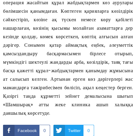
операция жасайтын құрал жабдықтармен көз аурулары
бөлімшесін қанымдаған. Көптеген қарияларға көзілдірік
сәйкестіріп, көзіне ақ түскен немесе көру қабілеті
нашарлаған, көзінің қысымы молайған азаматтарға дер
кезінде қолдау, көмек көрсеткен, көптің алғысын алған
дәрігер. Сонымен қатар аймақтық еңбек, әлеуметтік
қамсыздандыру басқармасымен бірлесе отырып,
мүмкіндігі шектеулі жандарды арба, көзілдірік, таяқ тағы
басқа қажетті құрал-жабдықтармен қанымдау жұмысына
ат салысып келген. Артынан ерген көз дәрігерлері жас
мамандарға тәжірибесімен бөлісіп, ақыл кеңестер берген.
Қазіргі таңда құрметті зейнет демалысына шығып
«Шамшырақ» атты жеке клиника ашып халыққа
даяшылық көрсетуде.
Facebook
0
Twitter
0