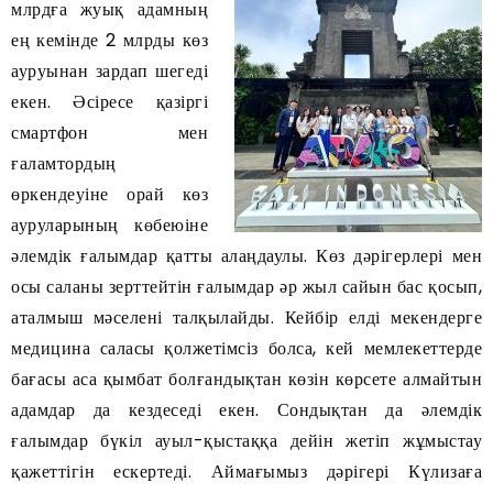
млрдға жуық адамның
ең кемінде 2 млрды көз
ауруынан зардап шегеді
екен. Әсіресе қазіргі
смартфон мен
ғаламтордың
өркендеуіне орай көз
ауруларының көбеюіне
әлемдік ғалымдар қатты алаңдаулы. Көз дәрігерлері мен
осы саланы зерттейтін ғалымдар әр жыл сайын бас қосып,
аталмыш мәселені талқылайды. Кейбір елді мекендерге
медицина саласы қолжетімсіз болса, кей мемлекеттерде
бағасы аса қымбат болғандықтан көзін көрсете алмайтын
адамдар да кездеседі екен. Сондықтан да әлемдік
ғалымдар бүкіл ауыл-қыстаққа дейін жетіп жұмыстау
қажеттігін ескертеді. Аймағымыз дәрігері Күлизаға