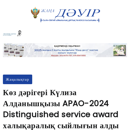
Жаңалықтар
Көз дәрігері Күлиза
Алданышқызы APAO-2024
Distinguished service award
халықаралық сыйлығын алды